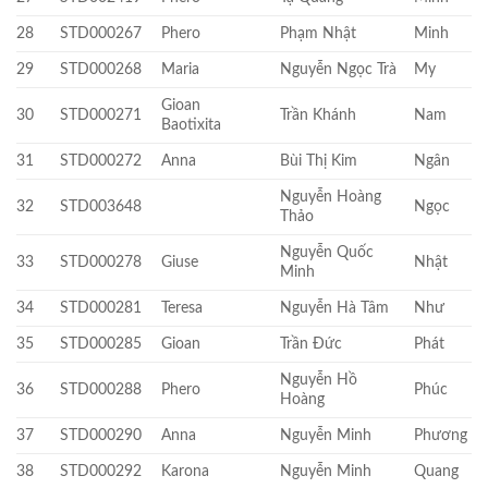
28
STD000267
Phero
Phạm Nhật
Minh
29
STD000268
Maria
Nguyễn Ngọc Trà
My
Gioan
30
STD000271
Trần Khánh
Nam
Baotixita
31
STD000272
Anna
Bùi Thị Kim
Ngân
Nguyễn Hoàng
32
STD003648
Ngọc
Thảo
Nguyễn Quốc
33
STD000278
Giuse
Nhật
Minh
34
STD000281
Teresa
Nguyễn Hà Tâm
Như
35
STD000285
Gioan
Trần Đức
Phát
Nguyễn Hồ
36
STD000288
Phero
Phúc
Hoàng
37
STD000290
Anna
Nguyễn Minh
Phương
38
STD000292
Karona
Nguyễn Minh
Quang