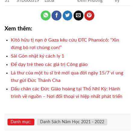
51
STD000319
Lucia
Đinh Phương
Vy
Xem thêm:
Kitô hữu tị nạn ở Gaza kêu cứu ĐTC Phanxicô: “Xin
đừng bỏ rơi chúng con!”
Sài Gòn nhật ký cách ly 1
Để dạy trẻ theo các giá trị Công giáo
Lá thư của một tu sĩ trẻ mới qua đời ngày 15/7 vì ung
thư gửi Đức Thánh Cha
Dấu chân các Đức Giáo hoàng tại Thổ Nhĩ Kỳ: Hành
trình về nguồn – Nơi đối thoại vì hiệp nhất phát triển
Danh mục:
Danh Sách Năm Học 2021 - 2022