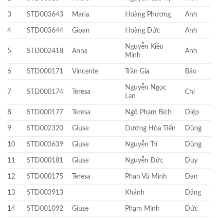
3
STD003643
Maria
Hoàng Phương
Anh
4
STD003644
Gioan
Hoàng Đức
Anh
Nguyễn Kiều
5
STD002418
Anna
Anh
Minh
6
STD000171
Vincente
Trần Gia
Bảo
Nguyễn Ngọc
7
STD000174
Teresa
Chi
Lan
8
STD000177
Teresa
Ngô Phạm Bích
Diệp
9
STD002320
Giuse
Dương Hòa Tiến
Dũng
10
STD003639
Giuse
Nguyễn Trí
Dũng
11
STD000181
Giuse
Nguyễn Đức
Duy
12
STD000175
Teresa
Phan Vũ Minh
Đan
13
STD003913
Khánh
Đăng
14
STD001092
Giuse
Phạm Minh
Đức