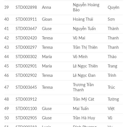
Nguyễn Hoàng
39
STD002898
Anna
Quyên
Bảo
40
STD003911
Gioan
Hoàng Thái
Sơn
41
STD003647
Giuse
Nguyễn Tuấn
Thành
42
STD002420
Teresa
Vũ Mai
Thanh
43
STD000297
Teresa
Trần Thị Thiên
Thanh
44
STD000302
Maria
Võ Minh
Thảo
45
STD002901
Maria
Lê Ngọc Thiên
Trang
46
STD002902
Teresa
Lê Ngọc Đan
Trinh
Trương Trần
47
STD003645
Teresa
Trúc
Thanh
48
STD003912
Trần Mỹ Cát
Tường
49
STD001100
Giuse
Mai Tuấn
Việt
50
STD002905
Giuse
Trần Hà Huy
Vũ