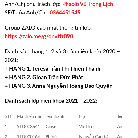
Anh/Chị phụ trách lớp:
Phaolô Vũ Trọng Lịch
SĐT của Anh/Chị:
0364451545
Group ZALO cập nhật thông tin lớp:
https://zalo.me/g/dnvtfr090
Danh sách hạng 1, 2 và 3 của niên khóa 2020 –
2021:
+ HẠNG 1. Teresa Trần Thị Thiên Thanh
+ HẠNG 2. Gioan Trần Đức Phát
+ HẠNG 3. Anna Nguyễn Hoàng Bảo Quyên
Danh sách lớp niên khóa 2021 – 2022:
STT
Mã thiếu nhi
Tên thánh
Họ
Tên
1
STD003641
Giuse
Vũ Thiên
Ân
2
STD000164
Phêrô
Nguyễn Cao Kỳ
Anh