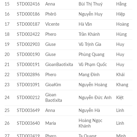
15
STD002416
Anna
Bùi Thị Thuý
Hằng
16
STD000186
Phêrô
Nguyễn Huy
Hiệp
17
STD000187
Vicente
Hà Văn
Hoàng
18
STD002422
Phero
Trần Khánh
Hùng
19
STD002903
Giuse
Vũ Trịnh Gia
Huy
20
STD000190
Giuse
Phùng Quang
Huy
21
STD000191
GioanBaotixita
Vũ Phạm Quốc
Huy
22
STD002896
Phero
Mang Đình
Khải
23
STD001091
GioaKim
Nguyễn Hoàng
Khang
Gioan
24
STD000212
Nguyễn Đức Anh
Kiệt
Baotixita
25
STD003649
Anna
Nguyễn Hà
Linh
Hoàng Ngọc
26
STD003640
Maria
Linh
Khánh
27
STD002419
Phero
Tạ Quang
Minh