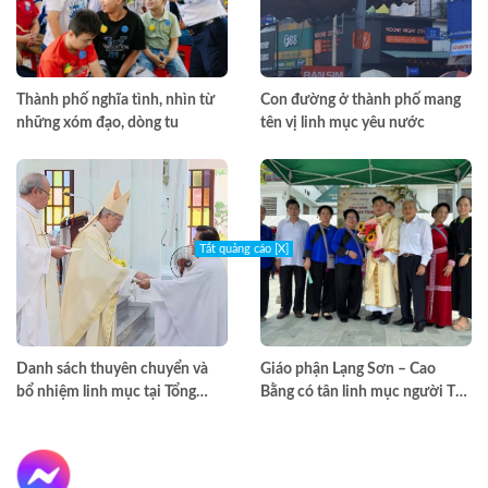
Thành phố nghĩa tình, nhìn từ
Con đường ở thành phố mang
những xóm đạo, dòng tu
tên vị linh mục yêu nước
Tắt quảng cáo [X]
Danh sách thuyên chuyển và
Giáo phận Lạng Sơn – Cao
bổ nhiệm linh mục tại Tổng
Bằng có tân linh mục người Tày
Giáo phận TPHCM năm 2026
đầu tiên