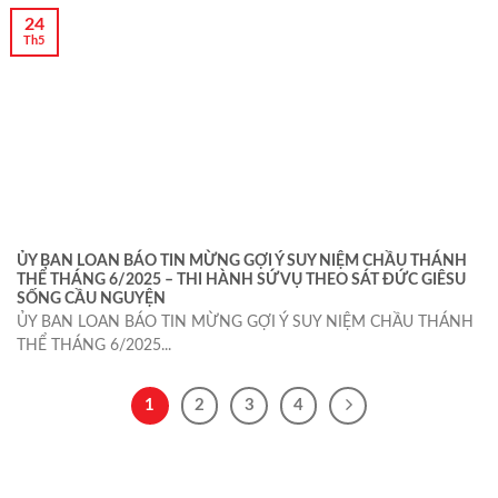
24
Th5
ỦY BAN LOAN BÁO TIN MỪNG GỢI Ý SUY NIỆM CHẦU THÁNH
THỂ THÁNG 6/2025 – THI HÀNH SỨ VỤ THEO SÁT ĐỨC GIÊSU
SỐNG CẦU NGUYỆN
ỦY BAN LOAN BÁO TIN MỪNG GỢI Ý SUY NIỆM CHẦU THÁNH
THỂ THÁNG 6/2025...
1
2
3
4