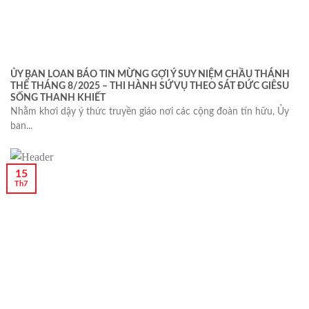
ỦY BAN LOAN BÁO TIN MỪNG GỢI Ý SUY NIỆM CHẦU THÁNH
THỂ THÁNG 8/2025 – THI HÀNH SỨ VỤ THEO SÁT ĐỨC GIÊSU
SỐNG THANH KHIẾT
Nhằm khơi dậy ý thức truyền giáo nơi các cộng đoàn tín hữu, Ủy
ban...
15
Th7