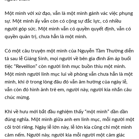
Một mình với xứ
đạo, vẫn là một mình gánh vác việc phụng
sự. Một mình ấy vẫn còn có cộng sự đắc
lực, có nhiều
người góp sức. Một mình vẫn có quyền quyết định, vẫn có
quyền quản
trị, chưa hẳn là một mình.
Có một câu truyện
một mình của Nguyễn Tầm Thường diễn
tả sau lễ Giáng Sinh, mọi người về bên gia
đình ấm áp buổi
tiệc “Reveillon” còn người linh mục buồn thiu một mình.
Một
mình người linh mục lui về phòng vẫn chưa hẳn là một
mình, khi ở trong lòng đâu
đó vẫn âm hưởng của ngày lễ,
vẫn còn đó hình ảnh trẻ em, người này, người kia
nhắn câu
chúc mừng.
Khi về hưu mới bắt
đầu nghiệm thấy “một mình” dần dần
đúng nghĩa. Một mình giữa anh em linh mục, mỗi
người một
cõi trời riêng. Ngày lễ lớn này, lễ lớn kia cũng chỉ một mình
cảm nếm.
Người này, người kia mỗi người một cảm giác