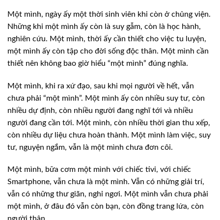
Một mình, ngày ấy
một thời sinh viên khi còn ở chủng viện.
Những khi một mình ấy còn là suy gẫm,
còn là học hành,
nghiên cứu. Một mình, thời ấy cần thiết cho việc tu luyện,
một
mình ấy còn tập cho đời sống độc thân. Một mình cần
thiết nên không bao giờ hiểu
“một mình” đúng nghĩa.
Một mình, khi ra
xứ đạo, sau khi mọi người về hết, vẫn
chưa phải “một mình”. Một mình ấy còn nhiều
suy tư, còn
nhiều dự định, còn nhiều người đang nghĩ tới và nhiều
người đang cần
tới. Một mình, còn nhiều thời gian thu xếp,
còn nhiều dự liệu chưa hoàn thành.
Một mình làm việc, suy
tư, nguyện ngắm, vẫn là một mình chưa đơn côi.
Một mình, bữa
cơm một mình với chiếc tivi, với chiếc
Smartphone, vẫn chưa là một mình. Vẫn có
những giải trí,
vẫn có những thư giãn, nghỉ ngơi. Một mình vẫn chưa phải
một
mình, ở đâu đó vẫn còn bạn, còn đồng trang lứa, còn
người thân.