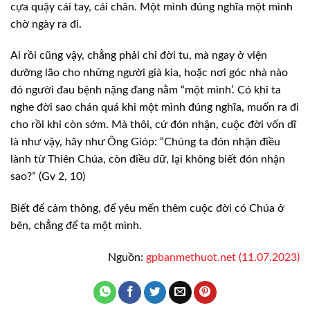
cựa quậy cái tay, cái chân.
Một mình đúng nghĩa một mình
chờ ngày ra đi.
Ai rồi cũng vậy,
chẳng phải chỉ đời tu, mà ngay ở viện
dưỡng lão cho những người già kia, hoặc
nơi góc nhà nào
đó người đau bệnh nặng đang nằm “một mình’. Có khi ta
nghe đời
sao chán quá khi một mình đúng nghĩa, muốn ra đi
cho rồi khi còn sớm. Mà thôi,
cứ đón nhận, cuộc đời vốn dĩ
là như vậy, hãy như Ông Gióp: “Chúng ta đón nhận
điều
lành từ Thiên Chúa, còn điều dữ, lại không biết đón nhận
sao?” (Gv 2,
10)
Biết để cảm
thông, để yêu mến thêm cuộc đời có Chúa ở
bên, chẳng để ta một mình.
Nguồn:
gpbanmethuot.net (11.07.2023)