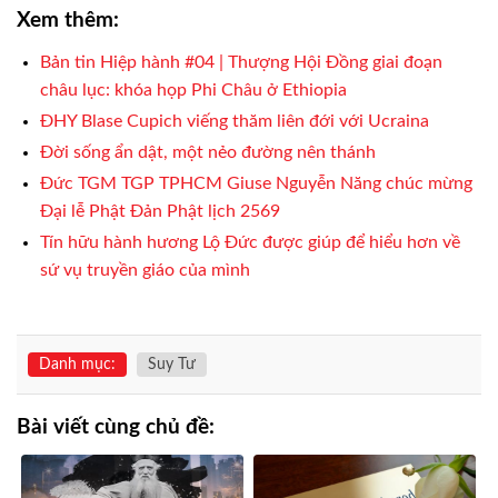
Xem thêm:
Bản tin Hiệp hành #04 | Thượng Hội Đồng giai đoạn
châu lục: khóa họp Phi Châu ở Ethiopia
ĐHY Blase Cupich viếng thăm liên đới với Ucraina
Đời sống ẩn dật, một nẻo đường nên thánh
Đức TGM TGP TPHCM Giuse Nguyễn Năng chúc mừng
Đại lễ Phật Đản Phật lịch 2569
Tín hữu hành hương Lộ Đức được giúp để hiểu hơn về
sứ vụ truyền giáo của mình
Danh mục:
Suy Tư
Bài viết cùng chủ đề: