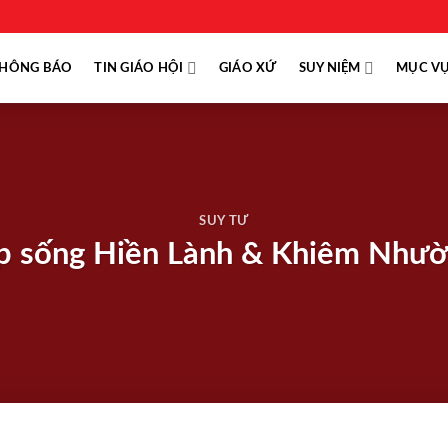
HÔNG BÁO
TIN GIÁO HỘI
GIÁO XỨ
SUY NIỆM
MỤC V
SUY TƯ
ập sống Hiền Lành & Khiêm Nhườ