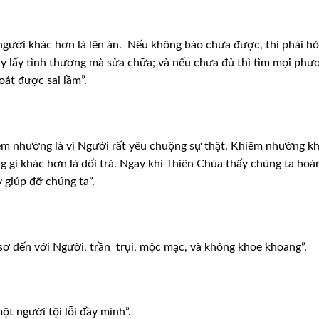
người
khác hơn là lên án. Nếu không bào chữa được, thì phải h
hãy lấy tình thương mà sửa chữa; và nếu
chưa đủ thì tìm mọi phư
hoát được
sai lầm”.
êm
nhường là vì Người rất yêu chuộng sự thật. Khiêm nhường k
g gì khác hơn là dối trá. Ngay khi Thiên Chúa thấy
chúng ta hoà
y giúp đỡ chúng
ta”.
sơ đến với Người, trần trụi, mộc mạc, và không khoe khoang”.
ột người tội lỗi đầy mình”.