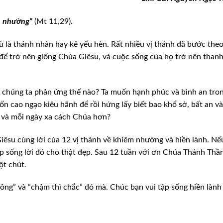
m nhường”
(Mt 11,29).
ù
là thánh nhân hay kẻ yếu hèn. Rất nhiều vị thánh đã bước theo
để trở nên giống Chúa Giêsu, và cuộc sống của họ
trở nên than
chúng ta phản ứng thế nào? Ta muốn hạnh phúc và bình an tro
n cao ngạo kiêu hãnh để rồi hứng lấy biết bao khổ
sở, bất an và
i và mỗi ngày
xa cách Chúa hơn?
iêsu cùng lời của 12 vị thánh về khiêm nhường và hiền lành. Nế
p sống lời đó cho thật đẹp. Sau 12 tuần với
ơn Chúa Thánh Thầ
ột chút.
ông” và “chậm thì chắc” đó mà. Chúc bạn vui tập sống hiền lành