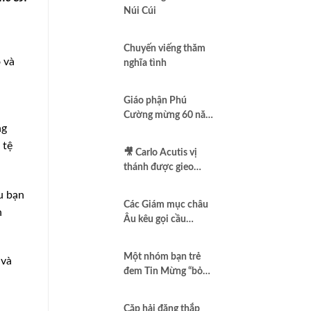
Núi Cúi
Chuyến viếng thăm
 và
nghĩa tình
h
Giáo phận Phú
Cường mừng 60 năm
ng
thành lập
 tệ
🎥 Carlo Acutis vị
thánh được gieo
thêm vào Assisi |
u bạn
Vlog Năm Thánh
Các Giám mục châu
2025 | #15
n
Âu kêu gọi cầu
nguyện để có một
nền hòa bình thật sự
Một nhóm bạn trẻ
 và
đem Tin Mừng “bỏ
túi”
Cặp hải đăng thắp