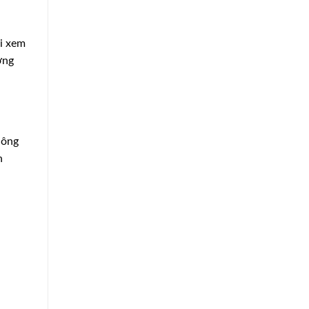
ỏi xem
ơng
hông
n