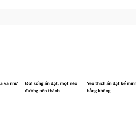
a và như
Đời sống ẩn dật, một nẻo
Yêu thích ẩn dật kể mìn
đường nên thánh
bằng không