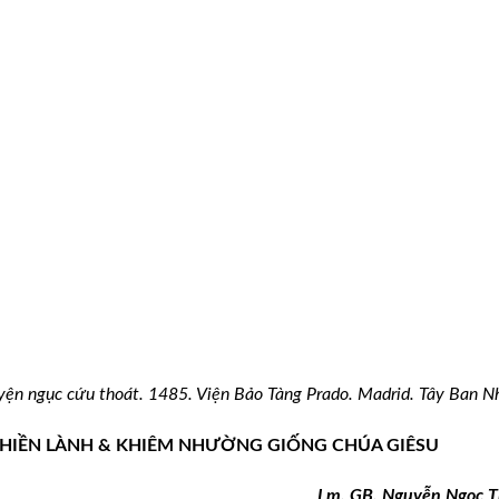
yện ngục cứu thoát. 1485.
Viện Bảo Tàng Prado. Madrid. Tây Ban N
HIỀN LÀNH & KHIÊM NHƯỜNG GIỐNG CHÚA GIÊSU
Lm. GB.
Nguyễn Ngọc Th