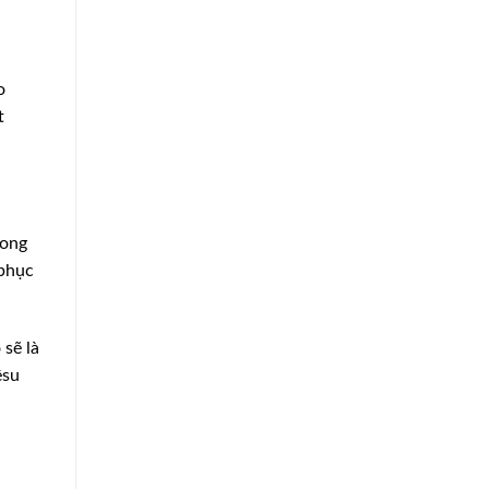
o
t
rong
 phục
 sẽ là
êsu