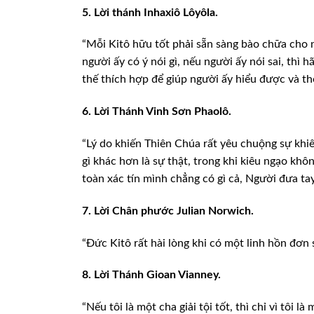
5. Lời thánh Inhaxiô Lôyôla.
“Mỗi Kitô hữu tốt phải sẵn sàng bào chữa cho 
người ấy có
ý nói gì, nếu người ấy nói sai, thì 
thế thích hợp để giúp người ấy hiểu được và t
6. Lời Thánh Vinh Sơn Phaolô.
“Lý do khiến Thiên Chúa rất yêu chuộng sự khi
gì khác hơn là sự
thật, trong khi kiêu ngạo khôn
toàn xác tín mình chẳng có gì cả, Người đưa ta
7. Lời Chân phước Julian Norwich.
“Đức Kitô rất hài lòng khi có một linh hồn đơn
8. Lời Thánh Gioan Vianney.
“Nếu tôi là một cha giải tội tốt, thì chỉ vì tôi
là m