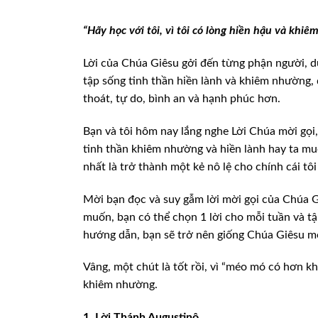
“Hãy học với tôi, vì tôi có
lòng hiền hậu và khiê
Lời của Chúa Giêsu gởi đến từng phận người, d
tập sống tinh
thần hiền lành và khiêm nhường, 
thoát, tự do, bình an và hạnh phúc hơn.
Bạn và tôi hôm nay lắng nghe Lời Chúa mời gọi,
tinh thần khiêm
nhường và hiền lành hay ta muố
nhất là trở thành một kẻ nô lệ cho chính cái tô
Mời bạn đọc và suy gẫm lời mời gọi của Chúa
G
muốn, bạn
có thể chọn 1 lời cho mỗi tuần và tậ
hướng dẫn, bạn sẽ trở nên giống Chúa Giêsu m
Vâng, một chút là tốt rồi, vì “méo mó có hơn
kh
khiêm nhường.
1. Lời Thánh Augustinô.