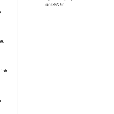
sáng đức tin
g
gì.
mình
m