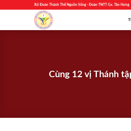
Skip
Xứ Đoàn Thánh Thể Nguồn Sống - Đoàn TNTT Gx. Tân Hưng
to
content
T
Cùng 12 vị Thánh t