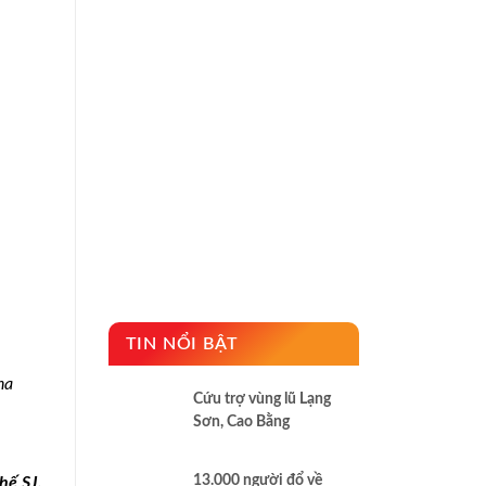
TIN NỔI BẬT
ha
Cứu trợ vùng lũ Lạng
Sơn, Cao Bằng
13.000 người đổ về
ế SJ.