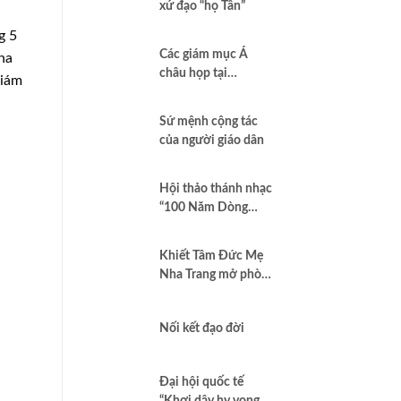
xứ đạo “họ Tân”
g 5
Các giám mục Á
ha
châu họp tại
Giám
Bangkok để đào sâu
tinh thần hiệp hành
Sứ mệnh cộng tác
của người giáo dân
Hội thảo thánh nhạc
“100 Năm Dòng
Chúa Cứu Thế – Hát
khen Thiên Chúa
Khiết Tâm Ðức Mẹ
giữa lòng đời”
Nha Trang mở phòng
khám Ðông y
Nối kết đạo đời
Đại hội quốc tế