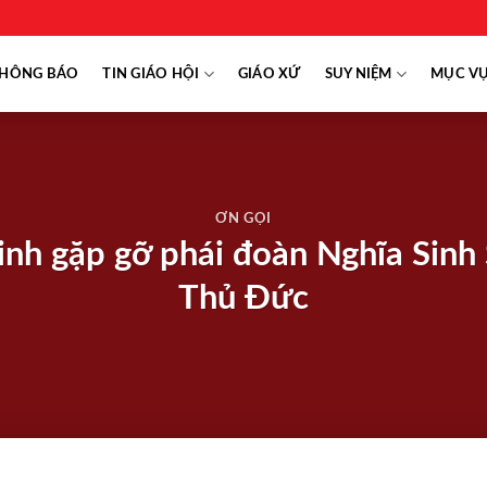
HÔNG BÁO
TIN GIÁO HỘI
GIÁO XỨ
SUY NIỆM
MỤC V
ƠN GỌI
h gặp gỡ phái đoàn Nghĩa Sinh 
Thủ Đức