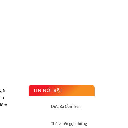
g 5
TIN NỔI BẬT
ha
Giám
Đức Bà Cồn Trên
Thú vị tên gọi những