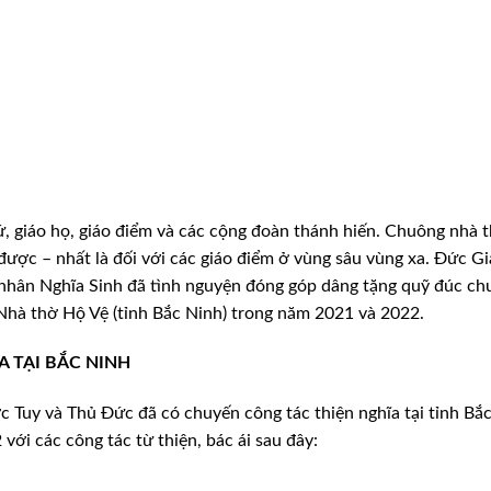
, giáo họ, giáo điểm và các cộng đoàn thánh hiến. Chuông nhà t
được – nhất là đối với các giáo điểm ở
vùng sâu vùng xa. Đức G
 nhân
Nghĩa Sinh đã tình nguyện đóng góp dâng tặng quỹ đúc ch
Nhà thờ Hộ Vệ (tỉnh Bắc Ninh) trong năm 2021 và
2022.
A TẠI BẮC NINH
ớc
Tuy và Thủ Đức đã có chuyến công tác thiện nghĩa tại tỉnh Bắ
ới các công tác từ thiện, bác ái sau đây: