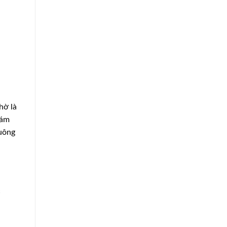
hờ là
iám
uông
c