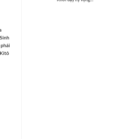
“Khơi dậy hy vọng
cho công lý khí hậu”
kỷ niệm 10 năm
Thông điệp Laudato
Si’
a
Sinh
 phái
Kitô