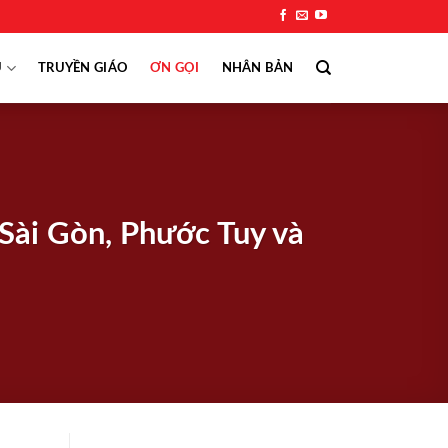
Ụ
TRUYỀN GIÁO
ƠN GỌI
NHÂN BẢN
Sài Gòn, Phước Tuy và