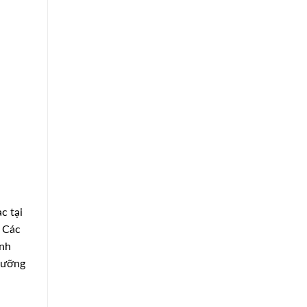
c tại
. Các
ình
dưỡng