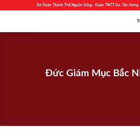
Skip
Xứ Đoàn Thánh Thể Nguồn Sống - Đoàn TNTT Gx. Tân Hưng
to
content
T
Đức Giám Mục Bắc Nin