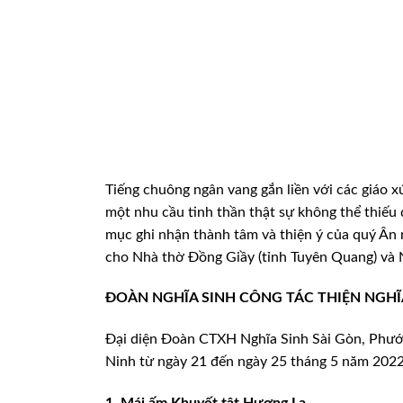
Tiếng chuông ngân vang gắn liền với các giáo
xứ
một nhu
cầu tinh thần thật sự không thể thiếu 
mục ghi nhận thành tâm và thiện ‎ý của quý Ân
cho Nhà thờ Đồng
Giầy (tỉnh Tuyên Quang) và 
ĐOÀN NGHĨA SINH CÔNG TÁC
THIỆN NGHĨ
Đại diện Đoàn CTXH Nghĩa Sinh Sài Gòn, Phư
Ninh từ ngày 21
đến ngày 25 tháng 5 năm 2022 v
1. Mái ấm Khuyết tật Hương
La