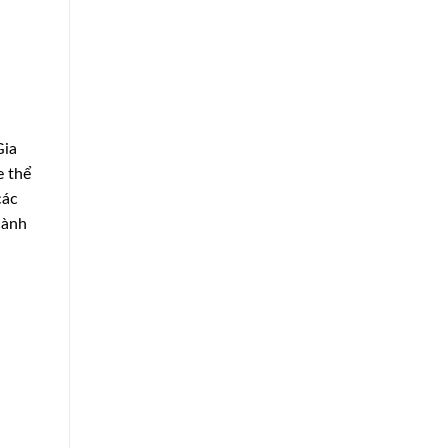
Gia
e thể
các
hành