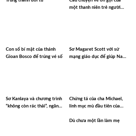
Trung thành đời tu
Câu chuyện về ơn gọi của
một thanh niên trẻ người
Việt Nam đi tu Dòng
Chartreux ở Thụy Sĩ
Con số bí mật của thánh
Sơ Magaret Scott với sứ
Gioan Bosco để trúng vé số
mạng giáo dục để giúp Nam
Sudan phát triển
Sơ Kanlaya và chương trình
Chứng tá của cha Michael,
“không còn rác thải”, ngăn
linh mục mù đầu tiên của
chặn nạn buôn người
Kenya
Dù chưa một lần làm mẹ