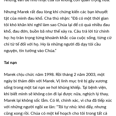
Những vấn đề nhỏ nhặt của tôi không còn quan trọng nữa.”
Nhưng Marek rất đau lòng khi chứng kiến các bạn khuyết
tật của mình đau khổ. Cha thú nhận: “Đã có một thời gian
tôi khó khăn khi nghĩ làm sao Chúa lại để có quá nhiều đau
khổ, đau đớn, buồn bã như thế xảy ra. Câu trả lời từ chính
họ: họ trân trọng từng khoảnh khắc của cuộc sống, từng cử
chỉ tử tế đối với họ. Họ là những người đã dạy tôi cầu
nguyện, tin tưởng vào Chúa.”
Tai nạn
Marek chịu chức năm 1998. Rồi tháng 2 năm 2003, một
ngày bi thảm đến với Marek. Vị linh mục trẻ bị gãy xương
sống trong một tai nạn xe hơi khủng khiếp. Tại bệnh viện,
khi biết mình sẽ không còn đi lại được nữa, nghịch lý thay,
Marek lại không sốc lắm. Có lẽ, chính xác, vì cha đã tiếp xúc
với những người ngồi xe lăn: “Tôi tự nhủ: khó đấy, nhưng
cũng xong rồi. Chúa có một kế hoạch cho tôi trong tất cả