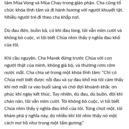
tâm Mùa Vọng và Mùa Chay trong giáo phận. Cha cũng tổ
chức khóa tĩnh tâm và đi hành hương với người khuyết tật.
Nhiều người trẻ đi theo cha khắp nơi.
Dù đau đớn, buồn bã, có khi đau lòng, tôi vẫn mỉm cười và
không bỏ cuộc, vì tôi biết Chúa nhìn thấy ý nghĩa đau khổ
của tôi.
Khi cầu nguyện, Cha Marek đứng trước Chúa với con
người thật của mình, không giả bộ, và thường rơm rớm
nước mắt. Cha chia sẻ trong một khóa tĩnh tâm: “Chỉ có
Chúa mới biết được nỗi đau và sự đau khổ mà tôi cảm thấy
khi mở mắt ra vào buổi sáng và chờ đợi khoảnh khắc ơn
phúc khi ngày kết thúc. Tuy nhiên, dù đau, dù buồn, đôi khi
chán nản, tôi vẫn mỉm cười. Tôi không bỏ cuộc, vì tôi biết
Chúa nhìn thấy ý nghĩa đau khổ của tôi. Từng chút một, tôi
khám phá ý nghĩa này, dù nhiều khi tôi nhìn thấy nó một
cách mơ hồ như trong một tấm gương.”