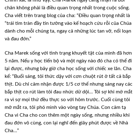
chân không phải là điều quan trọng nhất trong cuộc sống.
Cha viết trên trang blog của cha: “Điều quan trọng nhất là
“trái tim tràn đầy tin tưởng vào kế hoạch cứu rỗi của Chúa
dành cho mỗi chúng ta, ngay cả những lúc tan vỡ, nổi loạn
và đau đớn.”
Cha Marek sống với tình trạng khuyết tật của mình đã hơn
5 năm. Nếu y học tiến bộ và một ngày nào đó cha có thể đi
lại được, nhưng bây giờ cha học sống với chiếc xe lăn. Cha
kể: “Buổi sáng, tôi thức dậy với cơn chuột rút ở tất cả bắp
thịt. Dù chỉ cảm nhận được 1/5 cơ thể nhưng sáng nay các
bắp thịt co rút làm tôi đau nhức dữ dội… Tôi sợ khi mở mắt
ra vì sợ mọi thứ đều thực so với hôm trước. Cuối cùng tôi
mở mắt ra, tôi phó mình vào vòng tay Chúa. Con cảm tạ
Cha vì Cha cho con thêm một ngày sống, nhưng nhiều khi
đau đớn vô cùng, con lại nghĩ đến giây phút được về Nhà
Cha…”