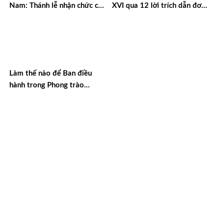
Nam: Thánh lễ nhận chức của
XVI qua 12 lời trích dẫn đơn
cha Giám tỉnh và Ban cố vấn
giản
nhiệm kỳ 2023-2026
Làm thế nào để Ban điều
hành trong Phong trào
Cursillo cấp Giáo phận hoạt
động có hiệu quả?