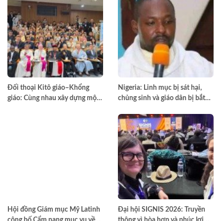
Đối thoại Kitô giáo–Khổng
Nigeria: Linh mục bị sát hại,
giáo: Cùng nhau xây dựng một
chủng sinh và giáo dân bị bắt
thế giới hài hòa hơn
cóc
Hội đồng Giám mục Mỹ Latinh
Đại hội SIGNIS 2026: Truyền
công bố Cẩm nang mục vụ về
thông vì hòa hợp và phúc lợi