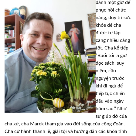
dành một giờ để
phục hồi chức
năng, duy trì sức
khỏe để cha
được tự lập
càng nhiều càng
tốt. Cha kể tiếp:
“Buổi tối là giờ
đọc sách, suy
niệm, cầu
nguyện trước
khi đi ngủ để
tiếp tục chiến
đấu vào ngày
hôm sau.” Nhờ
sự giúp đỡ của
cha xứ, cha Marek tham gia vào đời sống của cộng đoàn.
Cha cử hành thánh lễ, giải tội và hướng dẫn các khóa tĩnh