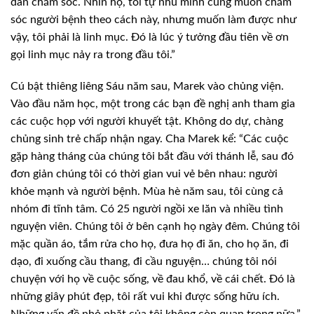
dân chăm sóc. Nhìn họ, tôi tự nhủ mình cũng muốn chăm
sóc người bệnh theo cách này, nhưng muốn làm được như
vậy, tôi phải là linh mục. Đó là lúc ý tưởng đầu tiên về ơn
gọi linh mục nảy ra trong đầu tôi.”
Cú bật thiêng liêng Sáu năm sau, Marek vào chủng viện.
Vào đầu năm học, một trong các bạn đề nghị anh tham gia
các cuộc họp với người khuyết tật. Không do dự, chàng
chủng sinh trẻ chấp nhận ngay. Cha Marek kể: “Các cuộc
gặp hàng tháng của chúng tôi bắt đầu với thánh lễ, sau đó
đơn giản chúng tôi có thời gian vui vẻ bên nhau: người
khỏe mạnh và người bệnh. Mùa hè năm sau, tôi cùng cả
nhóm đi tĩnh tâm. Có 25 người ngồi xe lăn và nhiều tình
nguyện viên. Chúng tôi ở bên cạnh họ ngày đêm. Chúng tôi
mặc quần áo, tắm rửa cho họ, đưa họ đi ăn, cho họ ăn, đi
dạo, đi xuống cầu thang, đi cầu nguyện… chúng tôi nói
chuyện với họ về cuộc sống, về đau khổ, về cái chết. Đó là
những giây phút đẹp, tôi rất vui khi được sống hữu ích.