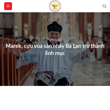
Skip
to
content
ƠN GỌI
Marek, cựu vua sàn nhảy Ba Lan trở thành
linh mục