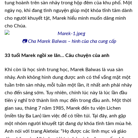
tung hoành trên sàn nhảy trong hộp đêm của khu phố. Một
ngày nọ, khi đang tình nguyện giúp một khóa tĩnh tâm dành
cho người khuyết tật, Marek hiểu mình muốn dâng mình
cho Chúa.
📷
Cha Marek Balwas – hình của cha cung cấp
33 tuổi Marek ngồi xe lăn… Câu chuyện của anh
Khi còn là học sinh trung học, Marek Balwas là vua sàn
nhảy. Anh không hình dung được anh có thể vắng mặt một
tuần trên sàn nhảy, mỗi tuần một lần, ít nhất anh phải nhảy
cho đến sáng sớm. Tuy nhiên, chính lúc này là lúc lần đầu
tiên ý nghĩ trở thành linh mục đến trong đầu anh. Một thời
gian sau, tháng 7 năm 1985, Marek đến tu viện Lichen
(miền tây Ba Lan) làm việc để có tiền túi. Tại đây, anh gặp
một nhóm người khuyết tật đang dự khóa tĩnh tâm mùa hè.
Anh nói với trang Aleteia: “Họ được các linh mục và giáo