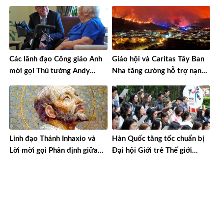
thính
Các lãnh đạo Công giáo Anh
Giáo hội và Caritas Tây Ban
mời gọi Thủ tướng Andy
Nha tăng cường hỗ trợ nạn
Burnham hành động theo các
nhân cháy rừng
giá trị đức tin
Linh đạo Thánh Inhaxio và
Hàn Quốc tăng tốc chuẩn bị
Lời mời gọi Phân định giữa
Đại hội Giới trẻ Thế giới
thế giới hiện đại
Seoul 2027