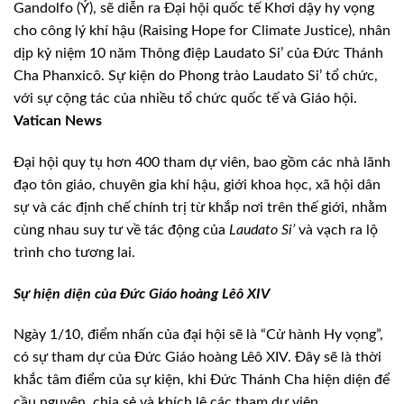
Gandolfo (Ý), sẽ diễn ra Đại hội quốc tế Khơi dậy hy vọng
cho công lý khí hậu (Raising Hope for Climate Justice), nhân
dịp kỷ niệm 10 năm Thông điệp Laudato Si’ của Đức Thánh
Cha Phanxicô. Sự kiện do Phong trào Laudato Si’ tổ chức,
với sự cộng tác của nhiều tổ chức quốc tế và Giáo hội.
Vatican News
Đại hội quy tụ hơn 400 tham dự viên, bao gồm các nhà lãnh
đạo tôn giáo, chuyên gia khí hậu, giới khoa học, xã hội dân
sự và các định chế chính trị từ khắp nơi trên thế giới, nhằm
cùng nhau suy tư về tác động của
Laudato Si’
và vạch ra lộ
trình cho tương lai.
Sự hiện diện của Đức Giáo hoàng Lêô XIV
Ngày 1/10, điểm nhấn của đại hội sẽ là “Cử hành Hy vọng”,
có sự tham dự của Đức Giáo hoàng Lêô XIV. Đây sẽ là thời
khắc tâm điểm của sự kiện, khi Đức Thánh Cha hiện diện để
cầu nguyện, chia sẻ và khích lệ các tham dự viên.