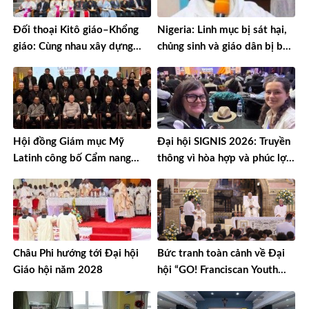
Đối thoại Kitô giáo–Khổng
Nigeria: Linh mục bị sát hại,
giáo: Cùng nhau xây dựng
chủng sinh và giáo dân bị bắt
một thế giới hài hòa hơn
cóc
Hội đồng Giám mục Mỹ
Đại hội SIGNIS 2026: Truyền
Latinh công bố Cẩm nang
thông vì hòa hợp và phúc lợi
mục vụ về nghiện ngập
môi trường
Châu Phi hướng tới Đại hội
Bức tranh toàn cảnh về Đại
Giáo hội năm 2028
hội “GO! Franciscan Youth
Meeting” tại Assisi