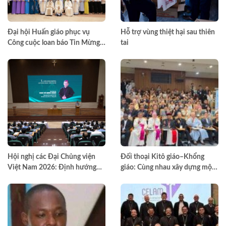
Đại hội Huấn giáo phục vụ
Hỗ trợ vùng thiệt hại sau thiên
Công cuộc loan báo Tin Mừng
tai
toàn quốc lần thứ VII – Khép lại
trong hiệp thông, mở ra một
hướng đi mới cho công cuộc
huấn giáo Việt Nam
Hội nghị các Đại Chủng viện
Đối thoại Kitô giáo–Khổng
Việt Nam 2026: Định hướng
giáo: Cùng nhau xây dựng một
đào tạo môn đệ thừa sai
thế giới hài hòa hơn