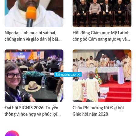
Nigeria: Linh mục bị sát hại,
Hội đồng Giám mục Mỹ Latinh
chủng sinh và giáo dân bị bắt
công bố Cẩm nang mục vụ về
cóc
nghiện ngập
Tắt quảng cáo [X]
Đại hội SIGNIS 2026: Truyền
Châu Phi hướng tới Đại hội
thông vì hòa hợp và phúc lợi
Giáo hội năm 2028
môi trường