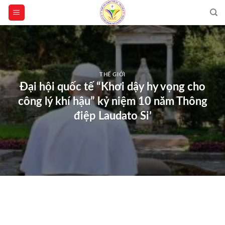
Skip
to
content
THẾ GIỚI
Đại hội quốc tế “Khơi dậy hy vọng cho
công lý khí hậu” kỷ niệm 10 năm Thông
điệp Laudato Si’