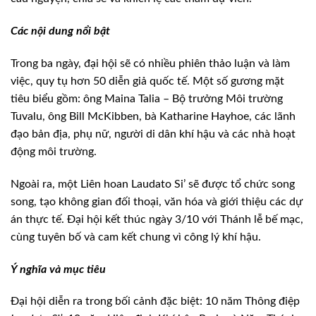
Các nội dung nổi bật
Trong ba ngày, đại hội sẽ có nhiều phiên thảo luận và làm
việc, quy tụ hơn 50 diễn giả quốc tế. Một số gương mặt
tiêu biểu gồm: ông Maina Talia – Bộ trưởng Môi trường
Tuvalu, ông Bill McKibben, bà Katharine Hayhoe, các lãnh
đạo bản địa, phụ nữ, người di dân khí hậu và các nhà hoạt
động môi trường.
Ngoài ra, một Liên hoan Laudato Si’ sẽ được tổ chức song
song, tạo không gian đối thoại, văn hóa và giới thiệu các dự
án thực tế. Đại hội kết thúc ngày 3/10 với Thánh lễ bế mạc,
cùng tuyên bố và cam kết chung vì công lý khí hậu.
Ý nghĩa và mục tiêu
Đại hội diễn ra trong bối cảnh đặc biệt: 10 năm Thông điệp