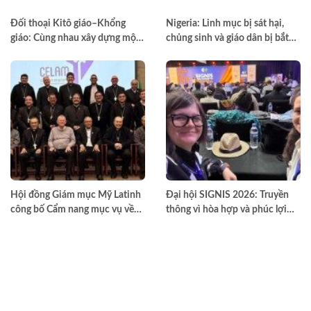
Đối thoại Kitô giáo–Khổng
Nigeria: Linh mục bị sát hại,
giáo: Cùng nhau xây dựng một
chủng sinh và giáo dân bị bắt
thế giới hài hòa hơn
cóc
Hội đồng Giám mục Mỹ Latinh
Đại hội SIGNIS 2026: Truyền
công bố Cẩm nang mục vụ về
thông vì hòa hợp và phúc lợi
nghiện ngập
môi trường