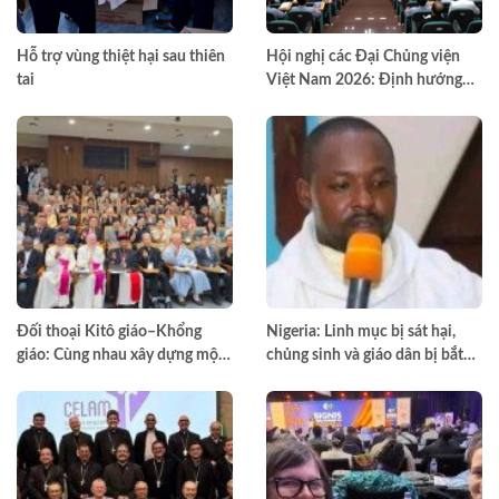
Hỗ trợ vùng thiệt hại sau thiên
Hội nghị các Đại Chủng viện
tai
Việt Nam 2026: Định hướng
đào tạo môn đệ thừa sai
Đối thoại Kitô giáo–Khổng
Nigeria: Linh mục bị sát hại,
giáo: Cùng nhau xây dựng một
chủng sinh và giáo dân bị bắt
thế giới hài hòa hơn
cóc