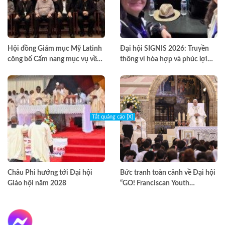
Hội đồng Giám mục Mỹ Latinh
Đại hội SIGNIS 2026: Truyền
công bố Cẩm nang mục vụ về
thông vì hòa hợp và phúc lợi
nghiện ngập
môi trường
Tắt quảng cáo [X]
Châu Phi hướng tới Đại hội
Bức tranh toàn cảnh về Đại hội
Giáo hội năm 2028
“GO! Franciscan Youth
Meeting” tại Assisi