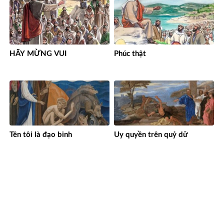
HÃY MỪNG VUI
Phúc thật
Tên tôi là đạo binh
Uy quyền trên quỷ dữ