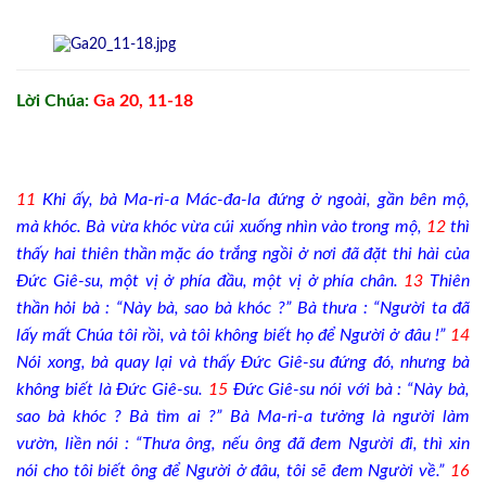
Lời Chúa:
Ga 20, 11-18
11
Khi ấy, bà Ma-ri-a Mác-đa-la đứng ở ngoài, gần bên mộ,
mà khóc. Bà vừa khóc vừa cúi xuống nhìn vào trong mộ,
12
thì
thấy hai thiên thần mặc áo trắng ngồi ở nơi đã đặt thi hài của
Đức Giê-su, một vị ở phía đầu, một vị ở phía chân.
13
Thiên
thần hỏi bà : “Này bà, sao bà khóc ?” Bà thưa : “Người ta đã
lấy mất Chúa tôi rồi, và tôi không biết họ để Người ở đâu !”
14
Nói xong, bà quay lại và thấy Đức Giê-su đứng đó, nhưng bà
không biết là Đức Giê-su.
15
Đức Giê-su nói với bà : “Này bà,
sao bà khóc ? Bà tìm ai ?” Bà Ma-ri-a tưởng là người làm
vườn, liền nói : “Thưa ông, nếu ông đã đem Người đi, thì xin
nói cho tôi biết ông để Người ở đâu, tôi sẽ đem Người về.”
16