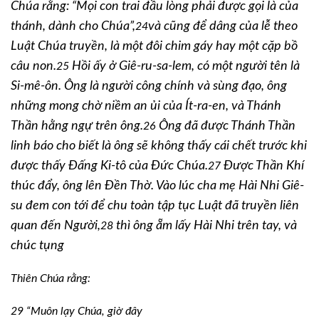
Chúa rằng: “Mọi con trai đầu lòng phải được gọi là của
thánh, dành cho Chúa”,
và cũng để dâng của lễ theo
24
Luật Chúa truyền, là một đôi chim gáy hay một cặp bồ
câu non.
Hồi ấy ở Giê-ru-sa-lem, có một người tên là
25
Si-mê-ôn. Ông là người công chính và sùng đạo, ông
những mong chờ niềm an ủi của Ít-ra-en, và Thánh
Thần hằng ngự trên ông.
Ông đã được Thánh Thần
26
linh báo cho biết là ông sẽ không thấy cái chết trước khi
được thấy Đấng Ki-tô của Đức Chúa.
Được Thần Khí
27
thúc đẩy, ông lên Đền Thờ. Vào lúc cha mẹ Hài Nhi Giê-
su đem con tới để chu toàn tập tục Luật đã truyền liên
quan đến Người,
thì ông ẵm lấy Hài Nhi trên tay, và
28
chúc tụng
Thiên Chúa rằng:
29
“Muôn lạy Chúa, giờ đây