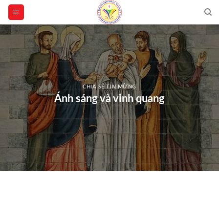
Skip
to
content
CHIA SẺ TIN MỪNG
Ánh sáng và vinh quang