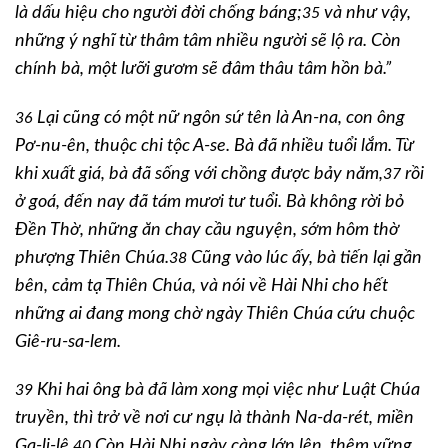
là dấu hiệu cho người đời chống báng;
và như vậy,
35
những ý nghĩ từ thâm tâm nhiều người sẽ lộ ra. Còn
chính bà, một lưỡi gươm sẽ đâm thâu tâm hồn bà.”
Lại cũng có một nữ ngôn sứ tên là An-na, con ông
36
Pơ-nu-ên, thuộc chi tộc A-se. Bà đã nhiều tuổi lắm. Từ
khi xuất giá, bà đã sống với chồng được bảy năm,
rồi
37
ở goá, đến nay đã tám mươi tư tuổi. Bà không rời bỏ
Đền Thờ, những ăn chay cầu nguyện, sớm hôm thờ
phượng Thiên Chúa.
Cũng vào lúc ấy, bà tiến lại gần
38
bên, cảm tạ Thiên Chúa, và nói về Hài Nhi cho hết
những ai đang mong chờ ngày Thiên Chúa cứu chuộc
Giê-ru-sa-lem.
Khi hai ông bà đã làm xong mọi việc như Luật Chúa
39
truyền, thì trở về nơi cư ngụ là thành Na-da-rét, miền
Ga-li-lê.
Còn Hài Nhi ngày càng lớn lên, thêm vững
40