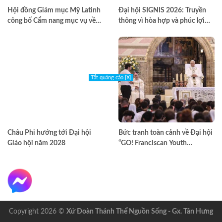
Hội đồng Giám mục Mỹ Latinh
Đại hội SIGNIS 2026: Truyền
công bố Cẩm nang mục vụ về
thông vì hòa hợp và phúc lợi
nghiện ngập
môi trường
Tắt quảng cáo [X]
Châu Phi hướng tới Đại hội
Bức tranh toàn cảnh về Đại hội
Giáo hội năm 2028
“GO! Franciscan Youth
Meeting” tại Assisi
Copyright 2026 ©
Xứ Đoàn Thánh Thể Nguồn Sống - Gx. Tân Hưng