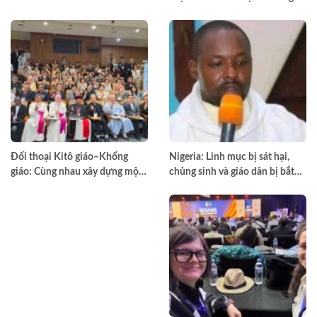
đào tạo môn đệ thừa sai
Đối thoại Kitô giáo–Khổng
Nigeria: Linh mục bị sát hại,
giáo: Cùng nhau xây dựng một
chủng sinh và giáo dân bị bắt
thế giới hài hòa hơn
cóc