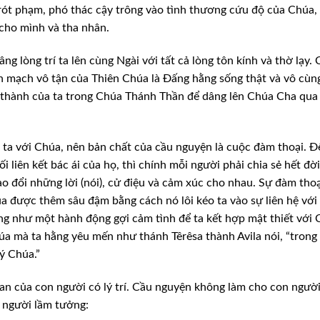
trót phạm, phó thác cậy trông vào tình thương cứu độ của Chúa,
 cho mình và tha nhân.
 lòng trí ta lên cùng Ngài với tất cả lòng tôn kính và thờ lạy. 
 mạch vô tận của Thiên Chúa là Đấng hằng sống thật và vô cùng
ệt thành của ta trong Chúa Thánh Thần để dâng lên Chúa Cha qu
ủa ta với Chúa, nên bản chất của cầu nguyện là cuộc đàm thoại. Đ
iên kết bác ái của họ, thì chính mỗi người phải chia sẻ hết đờ
ao đổi những lời (nói), cử điệu và cảm xúc cho nhau. Sự đàm tho
a được thêm sâu đậm bằng cách nó lôi kéo ta vào sự liên hệ với
g như một hành động gợi cảm tình để ta kết hợp mật thiết với 
a mà ta hằng yêu mến như thánh Têrêsa thành Avila nói, “trong
ý Chúa.”
an của con người có lý trí. Cầu nguyện không làm cho con người
 người lầm tưởng: