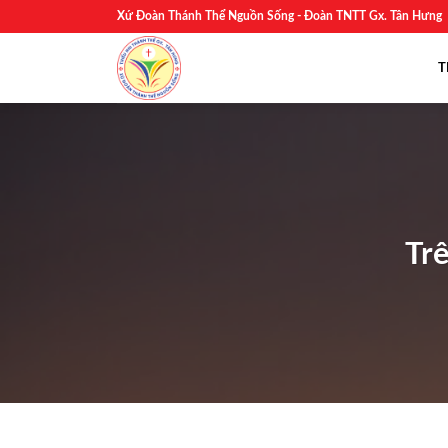
Skip
Xứ Đoàn Thánh Thể Nguồn Sống - Đoàn TNTT Gx. Tân Hưng
to
content
T
Trê