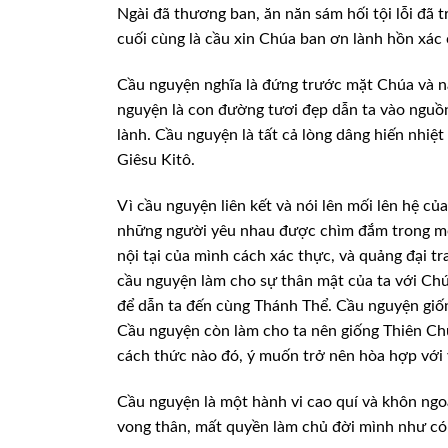
Ngài đã thương ban, ăn năn sám hối tội lỗi đã 
cuối cùng là cầu xin Chúa ban ơn lành hồn xác
Cầu nguyện nghĩa là đứng trước mặt Chúa và nâng
nguyện là con đường tươi đẹp dẫn ta vào nguồn
lành. Cầu nguyện là tất cả lòng dâng hiến nhi
Giêsu Kitô.
Vì cầu nguyện liên kết và nói lên mối lên hệ c
những người yêu nhau được chìm đắm trong mối l
nội tại của mình cách xác thực, và quảng đại tr
cầu nguyện làm cho sự thân mật của ta với Chú
để dẫn ta đến cùng Thánh Thể. Cầu nguyện giốn
Cầu nguyện còn làm cho ta nên giống Thiên Chú
cách thức nào đó, ý muốn trở nên hòa hợp với 
Cầu nguyện là một hành vi cao quí và khôn ngo
vong thân, mất quyền làm chủ đời mình như có