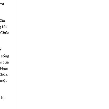
 và
Cầu
 tốt
a Chúa
ể
i sống
ại của
 Ngài
Chúa.
 một
 bị