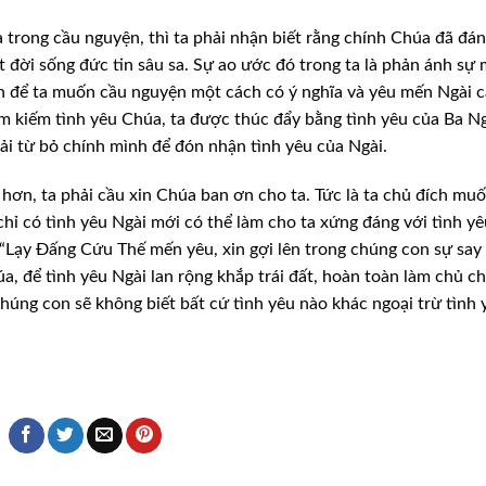
 trong cầu nguyện, thì ta phải nhận biết rằng chính Chúa đã đá
t đời sống đức tin sâu sa. Sự ao ước đó trong ta là phản ánh sự
 để ta muốn cầu nguyện một cách có ý nghĩa và yêu mến Ngài 
tìm kiếm tình yêu Chúa, ta được thúc đẩy bằng tình yêu của Ba N
i từ bỏ chính mình để đón nhận tình yêu của Ngài.
hơn, ta phải cầu xin Chúa ban ơn cho ta. Tức là ta chủ đích mu
chỉ có tình yêu Ngài mới có thể làm cho ta xứng đáng với tình y
“Lạy Đấng Cứu Thế mến yêu, xin gợi lên trong chúng con sự sa
a, để tình yêu Ngài lan rộng khắp trái đất, hoàn toàn làm chủ c
chúng con sẽ không biết bất cứ tình yêu nào khác ngoại trừ tình 