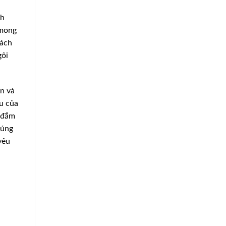
nh
 mong
cách
gôi
ốn và
êu của
y đắm
húng
yêu