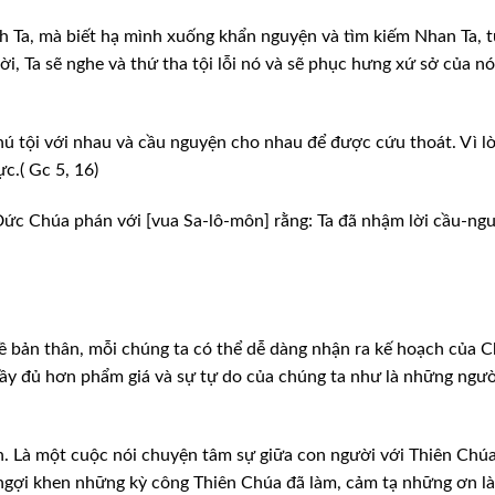
h Ta, mà biết hạ mình xuống khẩn nguyện và tìm kiếm Nhan Ta, 
ời, Ta sẽ nghe và thứ tha tội lỗi nó và sẽ phục hưng xứ sở của nó
hú tội với nhau và cầu nguyện cho nhau để được cứu thoát. Vì lờ
ực.( Gc 5, 16)
Đức Chúa phán với [vua Sa-lô-môn] rằng: Ta đã nhậm lời cầu-ng
về bản thân, mỗi chúng ta có thể dễ dàng nhận ra kế hoạch của 
ầy đủ hơn phẩm giá và sự tự do của chúng ta như là những ngư
n. Là một cuộc nói chuyện tâm sự giữa con người với Thiên Chú
 ngợi khen những kỳ công Thiên Chúa đã làm, cảm tạ những ơn l