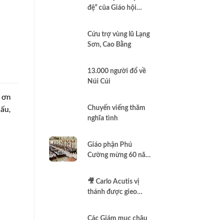
và cầu nguyện cho
đệ” của Giáo hội
quốc gia
Brazil minh chứng
Công lý là Hình thức
Cứu trợ vùng lũ Lạng
cao nhất của Bác ái
Sơn, Cao Bằng
13.000 người đổ về
Núi Cúi
ạ ơn
Chuyến viếng thăm
hấu,
nghĩa tình
Giáo phận Phú
Cường mừng 60 năm
thành lập
🎥 Carlo Acutis vị
thánh được gieo
thêm vào Assisi |
Vlog Năm Thánh
Các Giám mục châu