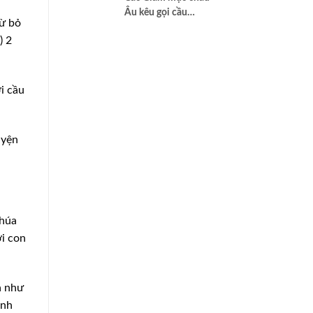
2025 | #15
Âu kêu gọi cầu
từ bỏ
nguyện để có một
) 2
nền hòa bình thật sự
i cầu
uyện
Chúa
ời con
a như
ành