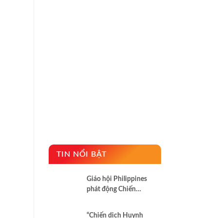
a
TIN NỔI BẬT
Giáo hội Philippines
phát động Chiến
dịch áo trắng kêu gọi
chống tham nhũng
“Chiến dịch Huynh