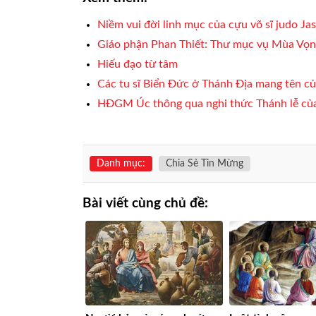
Niềm vui đời linh mục của cựu võ sĩ judo Ja
Giáo phận Phan Thiết: Thư mục vụ Mùa Vọn
Hiếu đạo từ tâm
Các tu sĩ Biển Đức ở Thánh Địa mang tên c
HĐGM Úc thông qua nghi thức Thánh lễ của
Danh mục:
Chia Sẻ Tin Mừng
Bài viết cùng chủ đề: