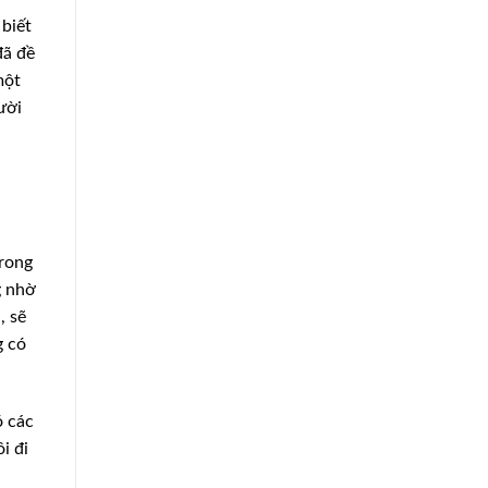
 biết
đã đề
một
ười
trong
g nhờ
, sẽ
g có
ó các
i đi