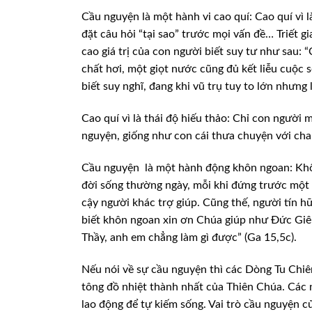
Cầu nguyện là một hành vi cao quí: Cao quí vì l
đặt câu hỏi “tại sao” trước mọi vấn đề… Triết g
cao giá trị của con người biết suy tư như sau:
chất hơi, một giọt nước cũng đủ kết liễu cuộc 
biết suy nghĩ, đang khi vũ trụ tuy to lớn nhưng l
Cao quí vì là thái độ hiếu thảo: Chỉ con người 
nguyện, giống như con cái thưa chuyện với ch
Cầu nguyện là một hành động khôn ngoan: Khôn 
đời sống thường ngày, mỗi khi đứng trước một c
cậy người khác trợ giúp. Cũng thế, người tín h
biết khôn ngoan xin ơn Chúa giúp như Đức Giê
Thầy, anh em chẳng làm gì được” (Ga 15,5c).
Nếu nói về sự cầu nguyện thì các Dòng Tu Chi
tông đồ nhiệt thành nhất của Thiên Chúa. Các n
lao động để tự kiếm sống. Vai trò cầu nguyện c