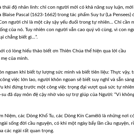
à thái độ nhân linh: chỉ con người mới có khả năng suy luận, mới
ia Blaise Pascal (1623-1662) trong tác phẩm Suy tư (La Pensees) 
 “Con người chỉ là một cây sậy yếu đuối trong tự nhiên… Chỉ cần 
sống của nó. Tuy nhiên con người vẫn cao quý vô cùng, vì con ng
ại chẳng biết gì…”.
mới có lòng hiếu thảo biết ơn Thiên Chúa thể hiện qua lời cầu
a mẹ của mình.
ngoan khi biết tự lượng sức mình và biết tiên liệu: Thực vậy, 
ông việc lớn lao, người khôn ngoan sẽ biết suy nghĩ và sẵn sàn
ữu khi đứng trước một công việc trọng đại vượt quá sức tự nhiên
-su đã dạy môn đệ cậy nhờ vào sự trợ giúp của Người: “Vì khôn
êm Niệm, các Dòng Khổ Tu, các Dòng Kín Camêlô là những nơi c
gài sống đời cầu nguyện, có khi một ngày bẩy lần cầu nguyện, rồ
ủa các ngài rất quan trọng.