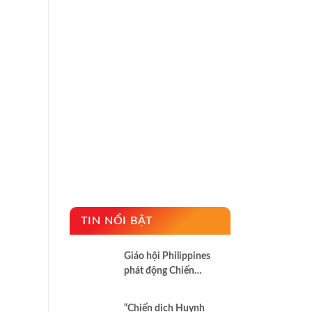
TIN NỔI BẬT
Giáo hội Philippines
phát động Chiến
dịch áo trắng kêu gọi
chống tham nhũng
“Chiến dịch Huynh