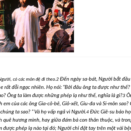
Đến ngày sa-bát, Người bắt đầu
Người, có các môn đệ đi theo.
2
e rất đỗi ngạc nhiên. Họ nói: “Bởi đâu ông ta được như thế
ao? Ông ta làm được những phép lạ như thế, nghĩa là gì?
Ôn
3
nh em của các ông Gia-cô-bê, Giô-xết, Giu-đa và Si-môn sao? 
 chúng ta sao? ” Và họ vấp ngã vì Người.
Đức Giê-su bảo họ
4
ính quê hương mình, hay giữa đám bà con thân thuộc, và tron
được phép lạ nào tại đó; Người chỉ đặt tay trên một vài b