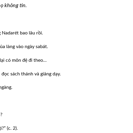
ọ không tin.
g Nadarét bao lâu rồi.
của làng vào ngày sabát.
lại có môn đệ đi theo…
 đọc sách thánh và giảng dạy.
ngàng.
o?
?” (c. 2).