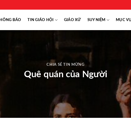
HÔNG BÁO
TIN GIÁO HỘI
GIÁO XỨ
SUY NIỆM
MỤC V
CHIA SẺ TIN MỪNG
Quê quán của Người