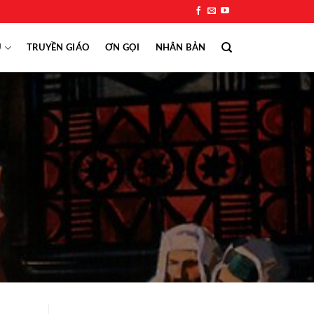
Ụ
TRUYỀN GIÁO
ƠN GỌI
NHÂN BẢN