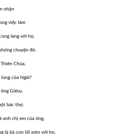
ìn nhận
rong việc làm
cùng làng với họ.
 những chuyện đó.
a Thiên Chúa,
ạ lùng của Ngài?
i ông Giêsu.
một bác thợ.
và anh chị em của ông,
g là bà con lối xóm với họ.