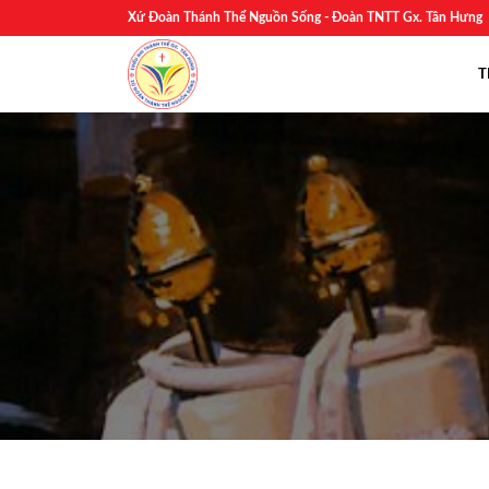
Skip
Xứ Đoàn Thánh Thể Nguồn Sống - Đoàn TNTT Gx. Tân Hưng
to
content
T