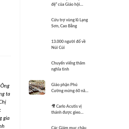
và cầu nguyện cho
đệ” của Giáo hội
quốc gia
Brazil minh chứng
Công lý là Hình thức
Cứu trợ vùng lũ Lạng
cao nhất của Bác ái
Sơn, Cao Bằng
13.000 người đổ về
Núi Cúi
Chuyến viếng thăm
nghĩa tình
Giáo phận Phú
? Ông
Cường mừng 60 năm
g ta
thành lập
Chị
🎥 Carlo Acutis vị
:
thánh được gieo
g gia
thêm vào Assisi |
Vlog Năm Thánh
ệnh
Các Giám mục châu