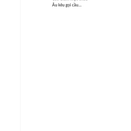
2025 | #15
Âu kêu gọi cầu
nguyện để có một
nền hòa bình thật sự