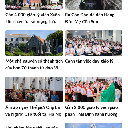
Gần 4.000 giáo lý viên Xuân
Ra Côn Đảo để đến Hang
Lộc cháy lửa sứ mạng thừa
Đức Mẹ Côn Sơn
sai
Một nhà nguyện có thánh tích
Canh tân việc dạy giáo lý
của hơn 70 thánh tử đạo Việt
Nam
Ấm áp ngày Thế giới Ông bà
Gần 2.000 giáo lý viên giáo
và Người Cao tuổi tại Hà Nội
phận Thái Bình hành hương