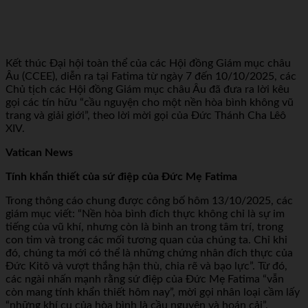
Kết thúc Đại hội toàn thể của các Hội đồng Giám mục châu
Âu (CCEE), diễn ra tại Fatima từ ngày 7 đến 10/10/2025, các
Chủ tịch các Hội đồng Giám mục châu Âu đã đưa ra lời kêu
gọi các tín hữu “cầu nguyện cho một nền hòa bình không vũ
trang và giải giới”, theo lời mời gọi của Đức Thánh Cha Lêô
XIV.
Vatican News
Tính khẩn thiết của sứ điệp của Đức Mẹ Fatima
Trong thông cáo chung được công bố hôm 13/10/2025, các
giám mục viết: “Nền hòa bình đích thực không chỉ là sự im
tiếng của vũ khí, nhưng còn là bình an trong tâm trí, trong
con tim và trong các mối tương quan của chúng ta. Chỉ khi
đó, chúng ta mới có thể là những chứng nhân đích thực của
Đức Kitô và vượt thắng hận thù, chia rẽ và bạo lực”. Từ đó,
các ngài nhấn mạnh rằng sứ điệp của Đức Mẹ Fatima “vẫn
còn mang tính khẩn thiết hôm nay”, mời gọi nhân loại cầm lấy
“những khí cụ của hòa bình là cầu nguyện và hoán cải”.