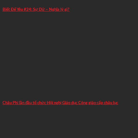
Biết Để Yêu #24: Sự Dữ – Nghĩa lý gì?
Châu Phi lần đầu tổ chức Hội nghị Giáo dục Công giáo cấp châu lục