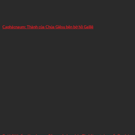
Caphácnaum: Thành của Chúa Giêsu bên bờ hồ Galilê