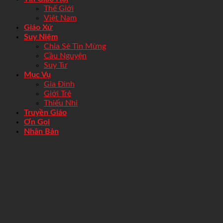
Thế Giới
Việt Nam
Giáo Xứ
Suy Niệm
Chia Sẻ Tin Mừng
Cầu Nguyện
Suy Tư
Mục Vụ
Gia Đình
Giới Trẻ
Thiếu Nhi
Truyền Giáo
Ơn Gọi
Nhân Bản