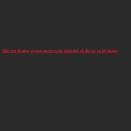
Giấc mơ AI phục vụ mọi người trước phép thử về đầu tư và lợi nhuận