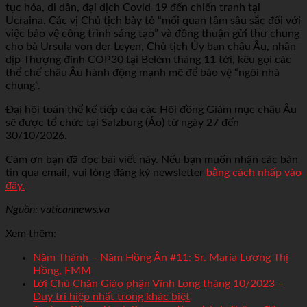
tục hóa, di dân, đại dịch Covid-19 đến chiến tranh tại
Ucraina. Các vị Chủ tịch bày tỏ “mối quan tâm sâu sắc đối với
việc bảo vệ công trình sáng tạo” và đồng thuận gửi thư chung
cho bà Ursula von der Leyen, Chủ tịch Ủy ban châu Âu, nhân
dịp Thượng đỉnh COP30 tại Belém tháng 11 tới, kêu gọi các
thể chế châu Âu hành động mạnh mẽ để bảo vệ “ngôi nhà
chung”.
Đại hội toàn thể kế tiếp của các Hội đồng Giám mục châu Âu
sẽ được tổ chức tại Salzburg (Áo) từ ngày 27 đến
30/10/2026.
Cảm ơn bạn đã đọc bài viết này. Nếu bạn muốn nhận các bản
tin qua email, vui lòng đăng ký newsletter
bằng cách nhấp vào
đây.
Nguồn: vaticannews.va
Xem thêm:
Năm Thánh – Năm Hồng Ân #11: Sr. Maria Lương Thị
Hồng, FMM
Lời Chủ Chăn Giáo phận Vĩnh Long tháng 10/2023 –
Duy trì hiệp nhất trong khác biệt