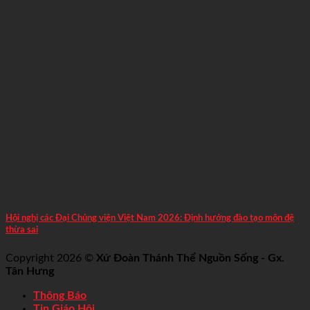
Hội nghị các Đại Chủng viện Việt Nam 2026: Định hướng đào tạo môn đệ
thừa sai
Copyright 2026 ©
Xứ Đoàn Thánh Thể Nguồn Sống - Gx.
Tân Hưng
Thông Báo
Tin Giáo Hội