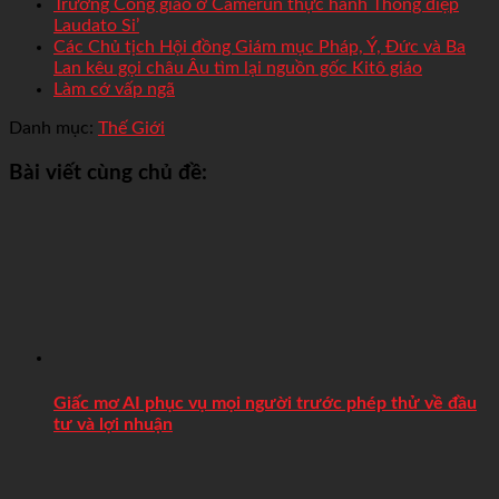
Trường Công giáo ở Camerun thực hành Thông điệp
Laudato Si’
Các Chủ tịch Hội đồng Giám mục Pháp, Ý, Đức và Ba
Lan kêu gọi châu Âu tìm lại nguồn gốc Kitô giáo
Làm cớ vấp ngã
Danh mục:
Thế Giới
Bài viết cùng chủ đề:
Giấc mơ AI phục vụ mọi người trước phép thử về đầu
tư và lợi nhuận