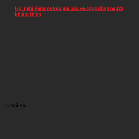
Hội nghị Panama kêu gọi bảo vệ cộng đồng người
khiếm thính
Tin Nổi Bật