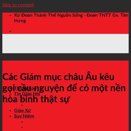
Skip to content
Xứ Đoàn Thánh Thể Nguồn Sống - Đoàn TNTT Gx. Tân
Hưng
Thế Giới
Các Giám mục châu Âu kêu
gọi cầu nguyện để có một nền
Thông Báo
Tin Giáo Hội
hòa bình thật sự
Thế Giới
Việt Nam
Giáo Xứ
Suy Niệm
Chia Sẻ Tin Mừng
Cầu Nguyện