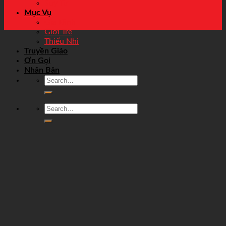
Suy Tư
Mục Vụ
Gia Đình
Giới Trẻ
Thiếu Nhi
Truyền Giáo
Ơn Gọi
Nhân Bản