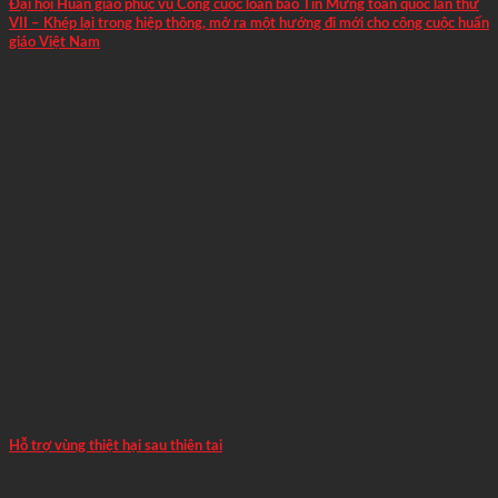
Đại hội Huấn giáo phục vụ Công cuộc loan báo Tin Mừng toàn quốc lần thứ
VII – Khép lại trong hiệp thông, mở ra một hướng đi mới cho công cuộc huấn
giáo Việt Nam
Hỗ trợ vùng thiệt hại sau thiên tai