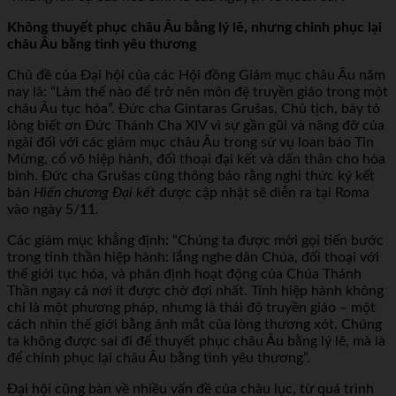
Không thuyết phục châu Âu bằng lý lẽ, nhưng chinh phục lại
châu Âu bằng tình yêu thương
Chủ đề của Đại hội của các Hội đồng Giám mục châu Âu năm
nay là: “Làm thế nào để trở nên môn đệ truyền giáo trong một
châu Âu tục hóa”. Đức cha Gintaras Grušas, Chủ tịch, bày tỏ
lòng biết ơn Đức Thánh Cha XIV vì sự gần gũi và nâng đỡ của
ngài đối với các giám mục châu Âu trong sứ vụ loan báo Tin
Mừng, cổ võ hiệp hành, đối thoại đại kết và dấn thân cho hòa
bình. Đức cha Grušas cũng thông báo rằng nghi thức ký kết
bản
Hiến chương Đại kết
được cập nhật sẽ diễn ra tại Roma
vào ngày 5/11.
Các giám mục khẳng định: “Chúng ta được mời gọi tiến bước
trong tinh thần hiệp hành: lắng nghe dân Chúa, đối thoại với
thế giới tục hóa, và phân định hoạt động của Chúa Thánh
Thần ngay cả nơi ít được chờ đợi nhất. Tính hiệp hành không
chỉ là một phương pháp, nhưng là thái độ truyền giáo – một
cách nhìn thế giới bằng ánh mắt của lòng thương xót. Chúng
ta không được sai đi để thuyết phục châu Âu bằng lý lẽ, mà là
để chinh phục lại châu Âu bằng tình yêu thương”.
Đại hội cũng bàn về nhiều vấn đề của châu lục, từ quá trình