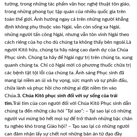
tưởng, trong những tác phẩm văn học nghệ thuật tôn giáo,
trong những phong tục tập quán của nhiều quốc gia trên
toàn thế giới. Ảnh hưởng ngay cả trên những người khẳng
định không phụ thuộc vào Ngài, vẫn còn sống xa Ngài,
những người tấn công Ngài, nhưng vẫn tôn vinh Ngài theo
cách riêng của họ cho dù chúng ta không thấy bên ngoài.
Là
người Kitô hữu, chúng ta hãy nâng cao danh dự của Chúa
Phục sinh. Chúng ta hãy để Ngài ngự trị trên chúng ta, xung
quanh chúng ta. Chỉ có Ngài mới có phương thuốc chữa trị
các bệnh tật tội lỗi của chúng ta. Ánh sáng Phục sinh đã
mang lại niềm an ủi và hy vọng, sức mạnh và sự phấn đấu,
chữa lành và phục hồi cho những ai đặt niềm tin vào
Chúa.
3. Chúa Kitô phục sinh đối với sự sống của trái
tim.
Trái tim của con người đối với Chúa Kitô Phục sinh dẫn
chúng ta đến những câu hỏi
“Tại sao”:
– Tại sao lại có những
người vui mừng bỏ hết mọi sự để trở thành những bậc chân
tu nghèo khó trong Giáo hội? – Tạo sao lại có những người
can đảm nhận lấy sự chết nơi những bản án tử đạo đầy