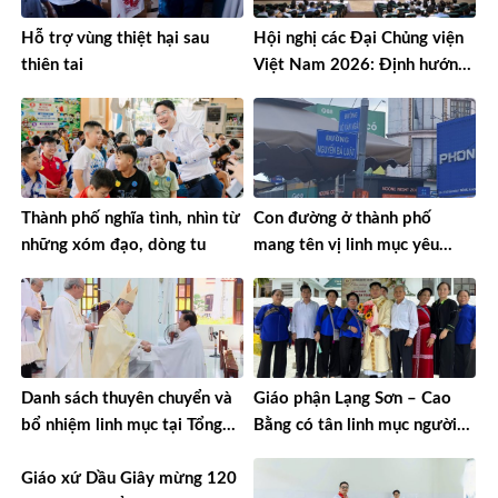
Hỗ trợ vùng thiệt hại sau
Hội nghị các Đại Chủng viện
thiên tai
Việt Nam 2026: Định hướng
đào tạo môn đệ thừa sai
Thành phố nghĩa tình, nhìn từ
Con đường ở thành phố
những xóm đạo, dòng tu
mang tên vị linh mục yêu
nước
Danh sách thuyên chuyển và
Giáo phận Lạng Sơn – Cao
bổ nhiệm linh mục tại Tổng
Bằng có tân linh mục người
Giáo phận TPHCM năm 2026
Tày đầu tiên
Giáo xứ Dầu Giây mừng 120