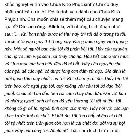
khắc nghiệt vì tin vào Chúa Kitô Phục sinh? Chỉ có duy
nhất một câu trả lời. Đó là tình yêu dành cho Chúa Kitô
Phục sinh. Cha muốn chia sẻ thêm một câu chuyện mang
tựa đề
Dù sao cũng…Alleluia
, với những trích đoạn như
sau:
“…. Khi bạn nhận được lá thư này thì tôi đã ở trong tù rồi.
Tôi sẽ ở tù vào ngày 14 tháng này. Đừng quên ngày vinh quang
này. Một số người bạn của tôi đã phản bội tôi. Hãy cầu nguyện
cho họ và làm việc sám hối thay cho họ. Hầu hết các Giám mục
và Linh mục mà bạn biết đều đã bị bắt. Hãy cầu nguyện cho
các ngài để các ngài có được lòng can đảm tử đạo. Gia đình là
mối quan tâm duy nhất của tôi. Khi cha mẹ tôi đọc thấy tên tôi
trên báo, các ngài gặp tôi, quỳ xuống yêu cầu tôi bỏ đạo (bội
giáo). Chúa ơi! Lần đầu tiên tôi cảm thấy đau đớn. Đối với bạn
và những người anh chị em đã yêu thương tôi rất nhiều, tôi
không có gì để lại ngoài tình cảm của mình. Hãy nói với các bạn
khác trước khi tôi chết. Bị kết án, tôi thà chấp nhận cái chết
tồi tệ nhất trên trần gian còn hơn là cái chết đời đời và sự bội
giáo. Hãy hát cùng tôi: Alleluia!”.
Thật cảm kích trước một