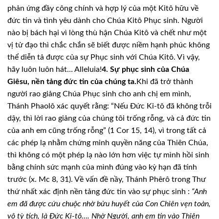
phản ứng đầy công chính và hợp lý của một Kitô hữu về
đức tin và tình yêu dành cho Chúa Kitô Phục sinh. Người
nào bị bách hại vì lòng thù hận Chúa Kitô và chết như một
vị tử đạo thì chắc chắn sẽ biết được niềm hạnh phúc không
thể diễn tả được của sự Phục sinh với Chúa Kitô. Vì vậy,
hãy luôn luôn hát… Alleluia!
4. Sự phục sinh của Chúa
Giêsu, nền tảng đức tin của chúng ta.
Khi đã trở thành
người rao giảng Chúa Phục sinh cho anh chị em mình,
Thánh Phaolô xác quyết rằng: “Nếu Đức Ki-tô đã không trỗi
dậy, thì lời rao giảng của chúng tôi trống rỗng, và cả đức tin
của anh em cũng trống rỗng” (1 Cor 15, 14), vì trong tất cả
các phép lạ nhằm chứng minh quyền năng của Thiên Chúa,
thì không có một phép lạ nào lớn hơn việc tự mình hồi sinh
bằng chính sức mạnh của mình đúng vào kỳ hạn đã tính
trước (x. Mc 8, 31). Về vấn đề nầy, Thánh Phêrô trong Thư
thứ nhất xác định nền tảng đức tin vào sự phục sinh :
“Anh
em đã được cứu chuộc nhờ bửu huyết của Con Chiên vẹn toàn,
vô tỳ tích, là Đức Ki-tô…. Nhờ Người, anh em tin vào Thiên