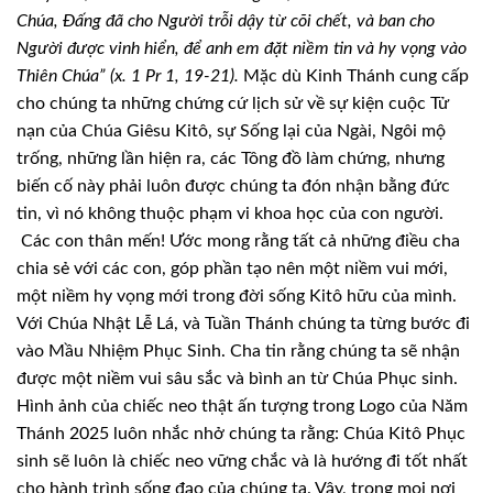
Chúa, Đấng đã cho Người trỗi dậy từ cõi chết, và ban cho
Người được vinh hiển, để anh em đặt niềm tin và hy vọng vào
Thiên Chúa” (x. 1 Pr 1, 19-21).
Mặc dù Kinh Thánh cung cấp
cho chúng ta những chứng cứ lịch sử về sự kiện cuộc Tử
nạn của Chúa Giêsu Kitô, sự Sống lại của Ngài, Ngôi mộ
trống, những lần hiện ra, các Tông đồ làm chứng, nhưng
biến cố này phải luôn được chúng ta đón nhận bằng đức
tin, vì nó không thuộc phạm vi khoa học của con người.
Các con thân mến! Ước mong rằng tất cả những điều cha
chia sẻ với các con, góp phần tạo nên một niềm vui mới,
một niềm hy vọng mới trong đời sống Kitô hữu của mình.
Với Chúa Nhật Lễ Lá, và Tuần Thánh chúng ta từng bước đi
vào Mầu Nhiệm Phục Sinh. Cha tin rằng chúng ta sẽ nhận
được một niềm vui sâu sắc và bình an từ Chúa Phục sinh.
Hình ảnh của chiếc neo thật ấn tượng trong Logo của Năm
Thánh 2025 luôn nhắc nhở chúng ta rằng: Chúa Kitô Phục
sinh sẽ luôn là chiếc neo vững chắc và là hướng đi tốt nhất
cho hành trình sống đạo của chúng ta. Vậy, trong mọi nơi