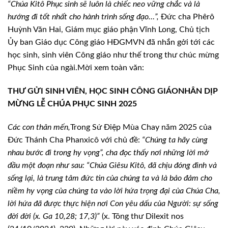
“Chúa Kitô Phục sinh sẽ luôn là chiếc neo vững chắc và là
hướng đi tốt nhất cho hành trình sống đạo…”,
Đức cha Phêrô
Huỳnh Văn Hai, Giám mục giáo phận Vĩnh Long, Chủ tịch
Ủy ban Giáo dục Công giáo HĐGMVN đã nhắn gởi tới các
học sinh, sinh viên Công giáo như thế trong thư chúc mừng
Phục Sinh của ngài.
Mời xem toàn văn:
THƯ GỬI SINH VIÊN, HỌC SINH CÔNG GIÁO
NHÂN DỊP
MỪNG LỄ CHÚA PHỤC SINH 2025
Các con thân mến,
Trong Sứ Điệp Mùa Chay năm 2025 của
Đức Thánh Cha Phanxicô với chủ đề:
“Chúng ta hãy cùng
nhau bước đi trong hy vọng”, cha đọc thấy nơi những lời mở
đầu một đoạn như sau: “Chúa Giêsu Kitô, đã chịu đóng đinh và
sống lại, là trung tâm đức tin của chúng ta và là bảo đảm cho
niềm hy vọng của chúng ta vào lời hứa trọng đại của Chúa Cha,
lời hứa đã được thực hiện nơi Con yêu dấu của Người: sự sống
đời đời (x. Ga 10,28; 17,3)”
(x. Tông thư Dilexit nos