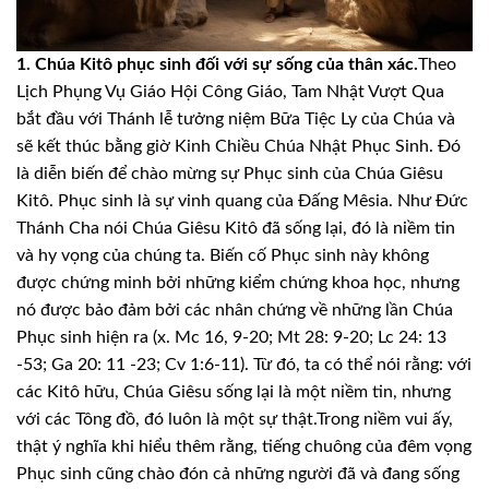
1. Chúa Kitô phục sinh đối với sự sống của thân xác.
Theo
Lịch Phụng Vụ Giáo Hội Công Giáo, Tam Nhật Vượt Qua
bắt đầu với Thánh lễ tưởng niệm Bữa Tiệc Ly của Chúa và
sẽ kết thúc bằng giờ Kinh Chiều Chúa Nhật Phục Sinh. Đó
là diễn biến để chào mừng sự Phục sinh của Chúa Giêsu
Kitô. Phục sinh là sự vinh quang của Đấng Mêsia. Như Đức
Thánh Cha nói Chúa Giêsu Kitô đã sống lại, đó là niềm tin
và hy vọng của chúng ta. Biến cố Phục sinh này không
được chứng minh bởi những kiểm chứng khoa học, nhưng
nó được bảo đảm bởi các nhân chứng về những lần Chúa
Phục sinh hiện ra (x. Mc 16, 9-20; Mt 28: 9-20; Lc 24: 13
-53; Ga 20: 11 -23; Cv 1:6-11). Từ đó, ta có thể nói rằng: với
các Kitô hữu, Chúa Giêsu sống lại là một niềm tin, nhưng
với các Tông đồ, đó luôn là một sự thật.
Trong niềm vui ấy,
thật ý nghĩa khi hiểu thêm rằng, tiếng chuông của đêm vọng
Phục sinh cũng chào đón cả những người đã và đang sống