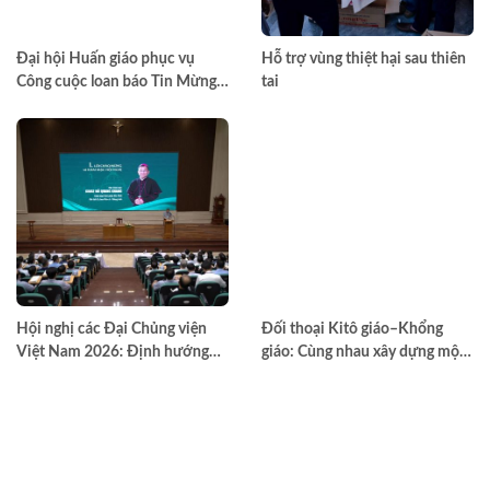
Đại hội Huấn giáo phục vụ
Hỗ trợ vùng thiệt hại sau thiên
Công cuộc loan báo Tin Mừng
tai
toàn quốc lần thứ VII – Khép lại
trong hiệp thông, mở ra một
hướng đi mới cho công cuộc
huấn giáo Việt Nam
Hội nghị các Đại Chủng viện
Đối thoại Kitô giáo–Khổng
Việt Nam 2026: Định hướng
giáo: Cùng nhau xây dựng một
đào tạo môn đệ thừa sai
thế giới hài hòa hơn