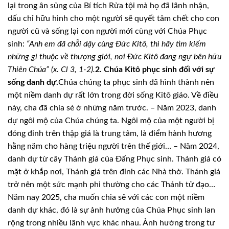
lại trong ân sủng của Bí tích Rửa tội mà họ đã lãnh nhận,
dấu chỉ hữu hình cho một người sẽ quyết tâm chết cho con
người cũ và sống lại con người mới cùng với Chúa Phục
sinh:
“Anh em đã chỗi dậy cùng Đức Kitô, thì hãy tìm kiếm
những gì thuộc về thượng giới, nơi Đức Kitô đang ngự bên hữu
Thiên Chúa” (x. Cl 3, 1-2).
2. Chúa Kitô phục sinh đối với sự
sống danh dự.
Chúa chúng ta phục sinh đã hình thành nên
một niềm danh dự rất lớn trong đời sống Kitô giáo. Về điều
này, cha đã chia sẻ ở những năm trước. – Năm 2023, danh
dự ngôi mộ của Chúa chúng ta. Ngôi mộ của một người bị
đóng đinh trên thập giá là trung tâm, là điểm hành hương
hằng năm cho hàng triệu người trên thế giới… – Năm 2024,
danh dự từ cây Thánh giá của Đấng Phục sinh. Thánh giá có
mặt ở khắp nơi, Thánh giá trên đỉnh các Nhà thờ. Thánh giá
trở nên một sức mạnh phi thường cho các Thánh tử đạo…
Năm nay 2025, cha muốn chia sẻ với các con một niềm
danh dự khác, đó là sự ảnh hưởng của Chúa Phục sinh lan
rộng trong nhiều lãnh vực khác nhau. Ảnh hưởng trong tư