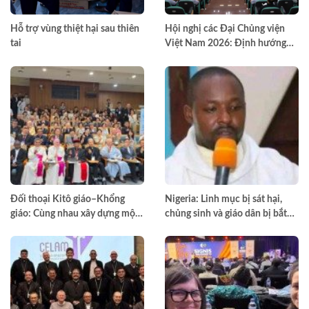
Hỗ trợ vùng thiệt hại sau thiên
Hội nghị các Đại Chủng viện
tai
Việt Nam 2026: Định hướng
đào tạo môn đệ thừa sai
Đối thoại Kitô giáo–Khổng
Nigeria: Linh mục bị sát hại,
giáo: Cùng nhau xây dựng một
chủng sinh và giáo dân bị bắt
thế giới hài hòa hơn
cóc