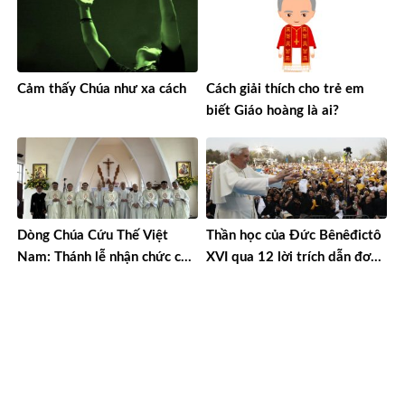
Cảm thấy Chúa như xa cách
Cách giải thích cho trẻ em
biết Giáo hoàng là ai?
Dòng Chúa Cứu Thế Việt
Thần học của Đức Bênêđictô
Nam: Thánh lễ nhận chức của
XVI qua 12 lời trích dẫn đơn
cha Giám tỉnh và Ban cố vấn
giản
nhiệm kỳ 2023-2026