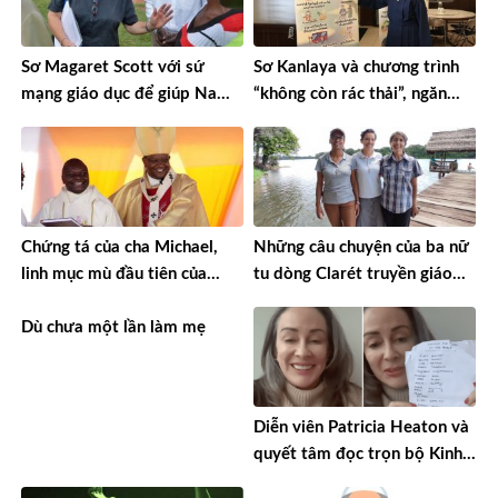
Sơ Magaret Scott với sứ
Sơ Kanlaya và chương trình
mạng giáo dục để giúp Nam
“không còn rác thải”, ngăn
Sudan phát triển
chặn nạn buôn người
Chứng tá của cha Michael,
Những câu chuyện của ba nữ
linh mục mù đầu tiên của
tu dòng Clarét truyền giáo
Kenya
tại miền Amazon ở Bolivia
Dù chưa một lần làm mẹ
Diễn viên Patricia Heaton và
quyết tâm đọc trọn bộ Kinh
Thánh