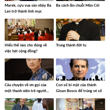
Marek, cựu vua sàn nhảy Ba
Ba cách lần chuỗi Mân Côi
Lan trở thành linh mục
Hiểu thế nào cho đúng về
Trung thành đời tu
việc hát cộng đồng?
Câu chuyện về ơn gọi của
Con số bí mật của thánh
một thanh niên trẻ người
Gioan Bosco để trúng vé số
Việt Nam đi tu Dòng
Chartreux ở Thụy Sĩ