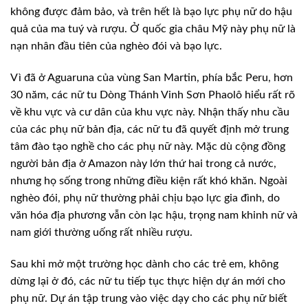
không được đảm bảo, và trên hết là bạo lực phụ nữ do hậu
quả của ma tuý và rượu. Ở quốc gia châu Mỹ này phụ nữ là
nạn nhân đầu tiên của nghèo đói và bạo lực.
Vì đã ở Aguaruna của vùng San Martin, phía bắc Peru, hơn
30 năm, các nữ tu Dòng Thánh Vinh Sơn Phaolô hiểu rất rõ
về khu vực và cư dân của khu vực này. Nhận thấy nhu cầu
của các phụ nữ bản địa, các nữ tu đã quyết định mở trung
tâm đào tạo nghề cho các phụ nữ này. Mặc dù cộng đồng
người bản địa ở Amazon này lớn thứ hai trong cả nước,
nhưng họ sống trong những điều kiện rất khó khăn. Ngoài
nghèo đói, phụ nữ thường phải chịu bạo lực gia đình, do
văn hóa địa phương vẫn còn lạc hậu, trọng nam khinh nữ và
nam giới thường uống rất nhiều rượu.
Sau khi mở một trường học dành cho các trẻ em, không
dừng lại ở đó, các nữ tu tiếp tục thực hiện dự án mới cho
phụ nữ. Dự án tập trung vào việc dạy cho các phụ nữ biết