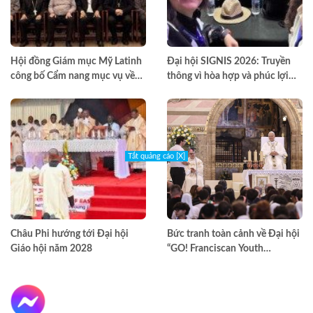
Hội đồng Giám mục Mỹ Latinh
Đại hội SIGNIS 2026: Truyền
công bố Cẩm nang mục vụ về
thông vì hòa hợp và phúc lợi
nghiện ngập
môi trường
Tắt quảng cáo [X]
Châu Phi hướng tới Đại hội
Bức tranh toàn cảnh về Đại hội
Giáo hội năm 2028
“GO! Franciscan Youth
Meeting” tại Assisi