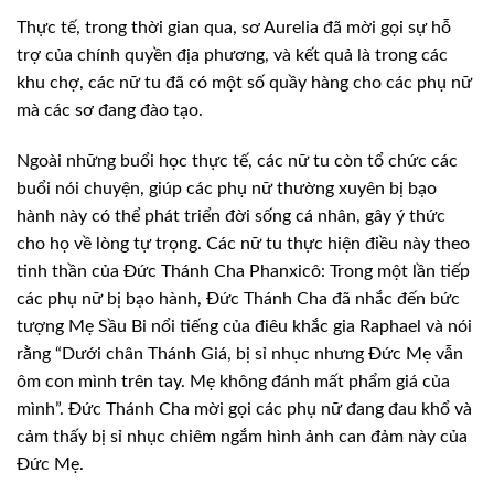
Thực tế, trong thời gian qua, sơ Aurelia đã mời gọi sự hỗ
trợ của chính quyền địa phương, và kết quả là trong các
khu chợ, các nữ tu đã có một số quầy hàng cho các phụ nữ
mà các sơ đang đào tạo.
Ngoài những buổi học thực tế, các nữ tu còn tổ chức các
buổi nói chuyện, giúp các phụ nữ thường xuyên bị bạo
hành này có thể phát triển đời sống cá nhân, gây ý thức
cho họ về lòng tự trọng. Các nữ tu thực hiện điều này theo
tinh thần của Đức Thánh Cha Phanxicô: Trong một lần tiếp
các phụ nữ bị bạo hành, Đức Thánh Cha đã nhắc đến bức
tượng Mẹ Sầu Bi nổi tiếng của điêu khắc gia Raphael và nói
rằng “Dưới chân Thánh Giá, bị sỉ nhục nhưng Đức Mẹ vẫn
ôm con mình trên tay. Mẹ không đánh mất phẩm giá của
mình”. Đức Thánh Cha mời gọi các phụ nữ đang đau khổ và
cảm thấy bị sỉ nhục chiêm ngắm hình ảnh can đảm này của
Đức Mẹ.