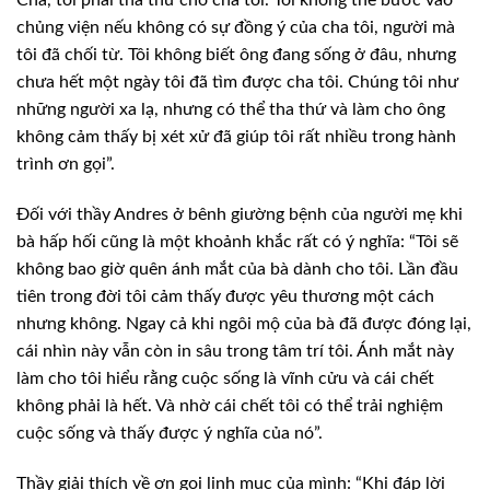
Cha, tôi phải tha thứ cho cha tôi. Tôi không thể bước vào
chủng viện nếu không có sự đồng ý của cha tôi, người mà
tôi đã chối từ. Tôi không biết ông đang sống ở đâu, nhưng
chưa hết một ngày tôi đã tìm được cha tôi. Chúng tôi như
những người xa lạ, nhưng có thể tha thứ và làm cho ông
không cảm thấy bị xét xử đã giúp tôi rất nhiều trong hành
trình ơn gọi”.
Đối với thầy Andres ở bênh giường bệnh của người mẹ khi
bà hấp hối cũng là một khoảnh khắc rất có ý nghĩa: “Tôi sẽ
không bao giờ quên ánh mắt của bà dành cho tôi. Lần đầu
tiên trong đời tôi cảm thấy được yêu thương một cách
nhưng không. Ngay cả khi ngôi mộ của bà đã được đóng lại,
cái nhìn này vẫn còn in sâu trong tâm trí tôi. Ánh mắt này
làm cho tôi hiểu rằng cuộc sống là vĩnh cửu và cái chết
không phải là hết. Và nhờ cái chết tôi có thể trải nghiệm
cuộc sống và thấy được ý nghĩa của nó”.
Thầy giải thích về ơn gọi linh mục của mình: “Khi đáp lời