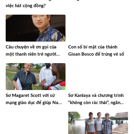
việc hát cộng đồng?
Câu chuyện về ơn gọi của
Con số bí mật của thánh
một thanh niên trẻ người
Gioan Bosco để trúng vé số
Việt Nam đi tu Dòng
Chartreux ở Thụy Sĩ
Sơ Magaret Scott với sứ
Sơ Kanlaya và chương trình
mạng giáo dục để giúp Nam
“không còn rác thải”, ngăn
Sudan phát triển
chặn nạn buôn người