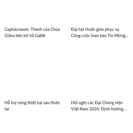
Caphácnaum: Thành của Chúa
Đại hội Huấn giáo phục vụ
Giêsu bên bờ hồ Galilê
Công cuộc loan báo Tin Mừng
toàn quốc lần thứ VII – Khép lại
trong hiệp thông, mở ra một
hướng đi mới cho công cuộc
huấn giáo Việt Nam
Hỗ trợ vùng thiệt hại sau thiên
Hội nghị các Đại Chủng viện
tai
Việt Nam 2026: Định hướng
đào tạo môn đệ thừa sai