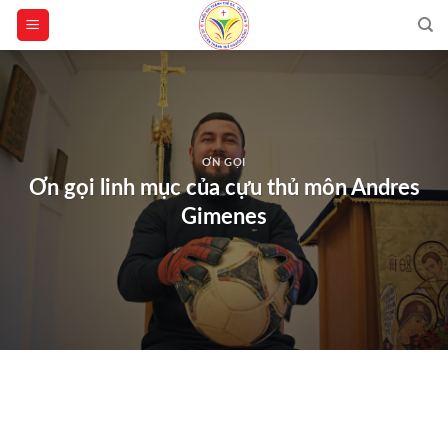
Skip
to
content
ƠN GỌI
Ơn gọi linh mục của cựu thủ môn Andres
Gimenes