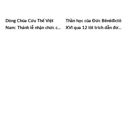
Dòng Chúa Cứu Thế Việt
Thần học của Đức Bênêđictô
Nam: Thánh lễ nhận chức của
XVI qua 12 lời trích dẫn đơn
cha Giám tỉnh và Ban cố vấn
giản
nhiệm kỳ 2023-2026