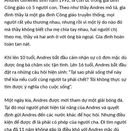
Andres Gimenes sinh năm 1992, là con út trong gia đình
Công giáo có 5 người con. Theo như thầy Andres mô tả, gia
đình thầy là một gia đình Công giáo truyền thống, mọi
người rất yêu thương nhau, nhưng rồi vì một lý do nào đó
mà thầy không biết cha mẹ chia tay nhau, hai người chị
theo mẹ, thầy và hai anh ở với ông bà ngoại. Gia đình hoàn
toàn tan nát.
Khi lên 10 tuổi, Andres bắt đầu cảm nhận sự cô đơn mặc dù
được ông bà chăm sóc tận tình. Lên 16 tuổi, Andres bắt đầu
đặt ra những câu hỏi hiện sinh: “Tại sao phải sống thế này
thế kia nếu cuối cùng người ta phải chết? Tôi không thực sự
tìm được ý nghĩa cho cuộc sống”.
Một ngày kia, Andres được mời tham dự một giải bóng đá.
Tại đó mọi người phát hiện tài năng của Andres và quyết
định gửi Andres đến các nước khác để học hỏi. Nhưng điều
kiện để được đi là phải có phép của người cha. Đi tìm người
cha đã 11 năm không gặp là điều khó với Andres mặc dù