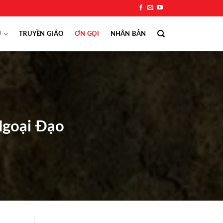
Ụ
TRUYỀN GIÁO
ƠN GỌI
NHÂN BẢN
Ngoại Đạo