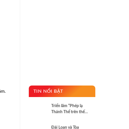
ăm.
TIN NỔI BẬT
Triển lãm “Phép lạ
Thánh Thể trên thế
giới”
Đài Loan và Tòa