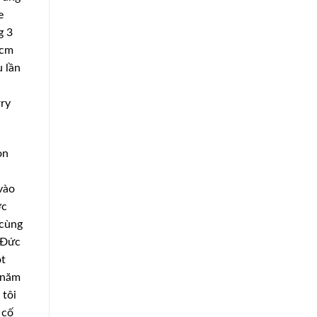
e
g 3
 cm
u lần
rry
on
 vào
ớc
 cùng
 Đức
ột
 năm
 tôi
 cố