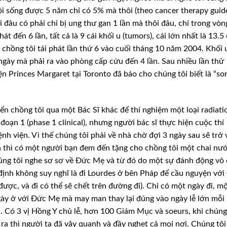
ội sống được 5 năm chỉ có 5% mà thôi (theo cancer therapy guid
 đâu có phải chỉ bị ung thư gan 1 lần mà thôi đâu, chỉ trong vòn
át đến 6 lần, tất cả là 9 cái khối u (tumors), cái lớn nhất là 13.5
 chồng tôi tái phát lần thứ 6 vào cuối tháng 10 năm 2004. Khối 
 ngày mà phải ra vào phòng cấp cứu đến 4 lần. Sau nhiều lần thử
ện Princes Margaret tại Toronto đã báo cho chúng tôi biết là “so
ển chồng tôi qua một Bác Sĩ khác để thí nghiệm một loại radiati
 đoạn 1 (phase 1 clinical), nhưng người bác sĩ thực hiện cuộc thí
ệnh viện. Vì thế chúng tôi phải về nhà chờ đợi 3 ngày sau sẽ trở
à thì có một người bạn đem đến tặng cho chồng tôi một chai nư
ng tôi nghe sơ sơ về Đức Mẹ và từ đó do một sự đánh động vô
định không suy nghĩ là đi Lourdes ở bên Pháp để cầu nguyện với
được, và đi có thể sẽ chết trên đường đi). Chỉ có một ngày đi, m
gày ở với Đức Mẹ mà may man thay lại đúng vào ngày lễ lớn mỗi
. Có 3 vị Hồng Y chủ lễ, hơn 100 Giám Mục và soeurs, khi chúng
 ra thì người ta đã vây quanh và đầy nghẹt cả mọi nơi. Chúng tôi