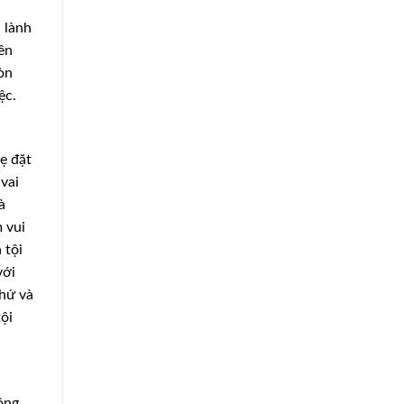
 lành
ên
òn
ệc.
ẹ đặt
 vai
à
 vui
 tội
với
thứ và
ội
ộng