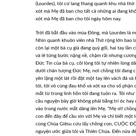
(Lourdes), tôi cứ lang thang quanh khu nhà th
xót mà Mẹ đã ban cho tất cả những ai đang khố
xót mà Mẹ đã ban cho tôi ngày hôm nay.
Trời đã bắt đầu vào mùa Đông, mà Lourdes là mi
Nhìn quanh khuôn viên nhà Thờ rộng lớn bao la
còn lại một bà cụ già đang quỳ gối, hai tay lần
và lê từng bước nặng nề, chậm rãi nhưng cương 
Đức Tin của bà cụ, cõi lòng tôi tự nhiên lòng d
dưới chân tượng Đức Mẹ, nơi chồng tôi đang cúi
yên lặng một lát rồi đặt một tay lên vách đá và
tôi, tôi vô cùng đau khổ và xót xa cho số phận
mắt từ trong linh hồn tôi đang tuôn ra. Tôi nh
cầu nguyện bây giờ không phải bằng trí óc hay 
vào trong nước mắt dâng lên Mẹ. “Mẹ ơi! chồng
con đến đây để cầu xin với Mẹ và chỉ biết một 
cùng Chúa Giêsu cứu lấy chồng con, CUỘC Đ
nguyện ước giữa tôi và Thiên Chúa. Đến nửa đê