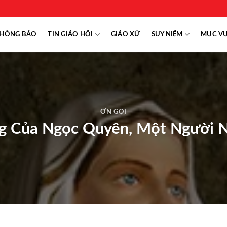
HÔNG BÁO
TIN GIÁO HỘI
GIÁO XỨ
SUY NIỆM
MỤC V
ƠN GỌI
g Của Ngọc Quyên, Một Người 