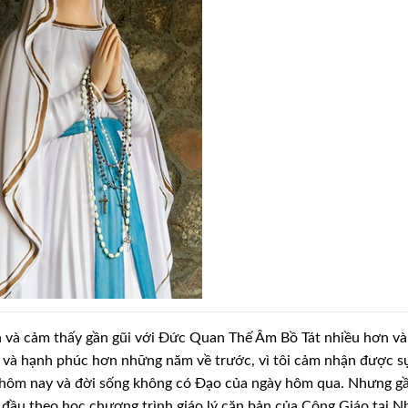
n và cảm thấy gần gũi với Đức Quan Thế Âm Bồ Tát nhiều hơn v
ẻ và hạnh phúc hơn những năm về trước, vì tôi cảm nhận được s
y hôm nay và đời sống không có Đạo của ngày hôm qua. Nhưng g
t đầu theo học chương trình giáo lý căn bản của Công Giáo tại N