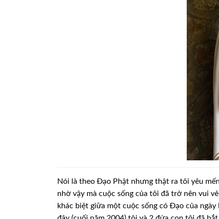
Nói là theo Đạo Phật nhưng thật ra tôi yêu mế
nhờ vậy mà cuộc sống của tôi đã trở nên vui v
khác biệt giữa một cuộc sống có Đạo của ngà
đây (cuối năm 2004) tôi và 2 đứa con tôi đã bắ