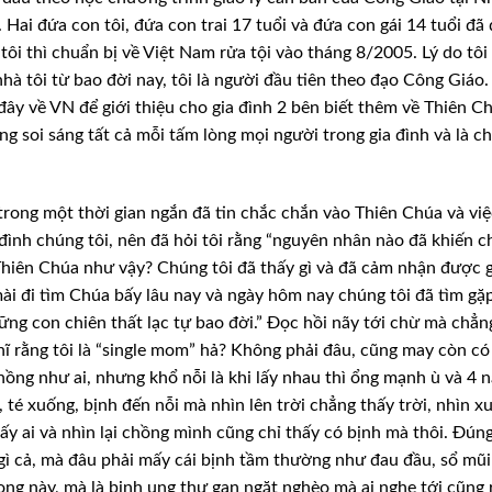
 Hai đứa con tôi, đứa con trai 17 tuổi và đứa con gái 14 tuổi đã
ôi thì chuẩn bị về Việt Nam rửa tội vào tháng 8/2005. Lý do tôi
nhà tôi từ bao đời nay, tôi là người đầu tiên theo đạo Công Giáo.
đây về VN để giới thiệu cho gia đình 2 bên biết thêm về Thiên C
g soi sáng tất cả mỗi tấm lòng mọi người trong gia đình và là ch
 trong một thời gian ngắn đã tin chắc chắn vào Thiên Chúa và việ
đình chúng tôi, nên đã hỏi tôi rằng “nguyên nhân nào đã khiến 
Thiên Chúa như vậy? Chúng tôi đã thấy gì và đã cảm nhận được g
ài đi tìm Chúa bấy lâu nay và ngày hôm nay chúng tôi đã tìm gặ
hững con chiên thất lạc tự bao đời.” Đọc hồi nãy tới chừ mà chẳn
hĩ rằng tôi là “single mom” hả? Không phải đâu, cũng may còn c
chồng như ai, nhưng khổ nỗi là khi lấy nhau thì ổng mạnh ù và 4 
, té xuống, bịnh đến nỗi mà nhìn lên trời chẳng thấy trời, nhìn x
y ai và nhìn lại chồng mình cũng chỉ thấy có bịnh mà thôi. Đúng
 gì cả, mà đâu phải mấy cái bịnh tầm thường như đau đầu, sổ mũ
ong này, mà là bịnh ung thư gan ngặt nghèo mà ai nghe tới cũng