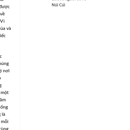
Núi Cúi
 được
 về
 Vì
húa và
iếc
c
chúng
ì nơi
p
g
ó một
năm
uống
 là
i mỗi
 rùng