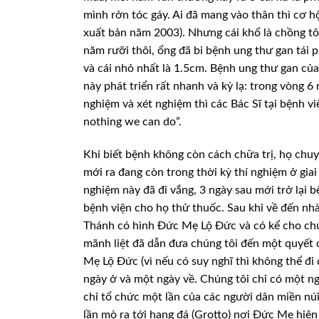
mình rởn tóc gáy. Ai đã mang vào thân thì cơ h
xuất bản năm 2003). Nhưng cái khổ là chồng tôi
năm rưỡi thôi, ổng đã bi bệnh ung thư gan tái ph
và cái nhỏ nhất là 1.5cm. Bệnh ung thư gan của
này phát triển rất nhanh và kỳ lạ: trong vòng 6
nghiệm và xét nghiệm thì các Bác Sĩ tại bệnh vi
nothing we can do”.
Khi biết bệnh không còn cách chữa trị, họ chuy
mới ra đang còn trong thời kỳ thí nghiệm ở giai
nghiệm này đã đi vắng, 3 ngày sau mới trở lại b
bệnh viện cho họ thử thuốc. Sau khi về đến nh
Thánh có hình Đức Mẹ Lộ Đức và có kể cho chú
mãnh liệt đã dẫn đưa chúng tôi đến một quyết 
Mẹ Lộ Đức (vì nếu có suy nghĩ thì không thể đi 
ngày ở và một ngày về. Chúng tôi chỉ có một n
chỉ tổ chức một lần của các người dân miền núi
lần mò ra tới hang đá (Grotto) nơi Đức Mẹ hiện