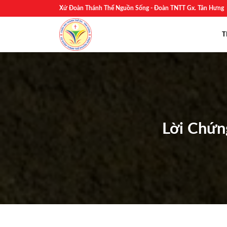
Skip
Xứ Đoàn Thánh Thể Nguồn Sống - Đoàn TNTT Gx. Tân Hưng
to
content
T
Lời Chứn