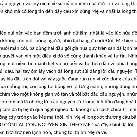
ờ cầu nguyện và suy niệm về sự mầu nhiệm cuả đức tin và lòng t
n khổ mà có lòng tin đến đây cầu xin cùng Mẹ và nhất là lòng t
ền núi nên vào ban đêm trời lạnh dữ lắm, nhất là vào lúc nửa đ
 không còn một bóng người, nhìn lại hang đá nơi Đức Mẹ hiện r
 chuỗi mân côi, bà dùng hai đầu gối già nua quỳ trên sàn đá lạnh 
quyết van xin một điều gì đó vô cùng thành khẩn và tự tin. Nhì
âng một niềm tin mãnh liệt vô bờ bến và tôi tiến dần về phía han
 đầu, hai tay ôm lấy vách đá lòng sụt sùi dâng lời cầu nguyện. T
 tay kia đặt trên đôi vai gầy guộc đang run run vì xúc động của c
 của chồng tôi, cõi lòng tôi bỗng vỡ ra từng mảnh, những dòng n
ư chìm vào một không gian vô tận và tôi bắt đầu cầu nguyện, nhữn
con tim mà là những lời cầu nguyện từ trong linh hồn đang hoà 
 con đã bị bệnh quá ngặt nghèo đã không còn cách chữa trị, ch
lòng cậy trông vào Mẹ mà thôi, xin Mẹ vì lòng xót thương cầu bầ
ỜI CÒN LẠI, CON NGUYỆN XIN THEO MẸ ” và đây chính là lời
m trời trở nên lạnh hơn, chúng tôi tạ ơn Mẹ ra về.