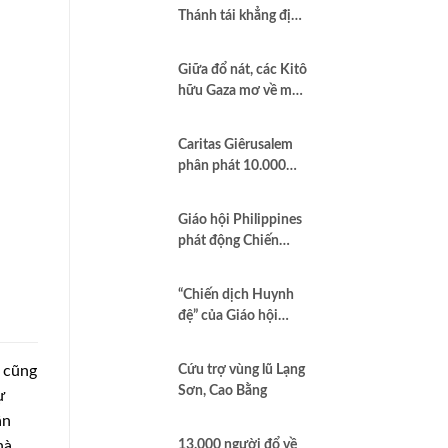
Thánh tái khẳng định
quan hệ hợp tác vì
hòa bình và dân chủ
Giữa đổ nát, các Kitô
hữu Gaza mơ về một
nền hòa bình công
bằng
Caritas Giêrusalem
phân phát 10.000
hộp sữa bột cho trẻ
em và các gia đình
Giáo hội Philippines
tại Dải Gaza
phát động Chiến
dịch áo trắng kêu gọi
chống tham nhũng
“Chiến dịch Huynh
và cầu nguyện cho
đệ” của Giáo hội
quốc gia
Brazil minh chứng
Công lý là Hình thức
à cũng
Cứu trợ vùng lũ Lạng
cao nhất của Bác ái
Sơn, Cao Bằng
ự
ần
hà
13.000 người đổ về