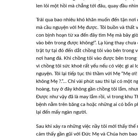
len lỏi một hồi mà chẳng tới đâu, quay đầu nh
Trải qua bao nhiêu khó khăn muốn đến tận nơi 
mà cầu nguyện với Mẹ được. Tôi buồn và thất 
con bịnh hoạn từ xa đến đây tìm Mẹ mà bây gi
vào bên trong được không!”. Lạ lùng thay chưa
trật tự tại đó đến dắt chồng tôi vào bên trong
nơi hang đá. Khi chồng tôi vào được bên trong 
vì chồng tôi sức khoẻ rất yếu nếu có việc gì ai
nguyện. Tôi lại tiếp tục thì thầm với Mẹ “Mẹ ơ
không Mẹ ?.”… Chỉ vài phút sau thì lại có một n
hoàng, tuy ở đây không gần chồng tôi lắm, nhưn
Được như vậy đã là may lắm rồi, vì trong khu 
bệnh nằm trên băng ca hoặc những ai có bổn ph
lại đến mấy ngàn người.
Sau khi xảy ra những việc nầy tôi mới thấy thế
cảm thấy gần gũi với Đức Mẹ và Chúa hơn bao g