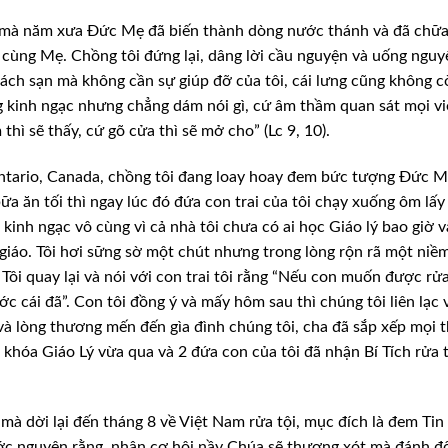
ối mà năm xưa Đức Mẹ đã biến thành dòng nước thánh và đã chữa
 cùng Mẹ. Chồng tôi đứng lại, dâng lời cầu nguyện và uống nguy
hách sạn mà không cần sự giúp đỡ của tôi, cái lưng cũng không c
kinh ngạc nhưng chẳng dám nói gì, cứ âm thầm quan sát mọi vi
 thì sẽ thấy, cứ gõ cửa thì sẽ mở cho” (Lc 9, 10).
Ontario, Canada, chồng tôi đang loay hoay đem bức tượng Đức M
ữa ăn tối thì ngay lúc đó đứa con trai của tôi chạy xuống ôm lấy
i kinh ngạc vô cùng vì cả nhà tôi chưa có ai học Giáo lý bao giờ v
giáo. Tôi hơi sững sờ một chút nhưng trong lòng rộn rã một niềm
 Tôi quay lại và nói với con trai tôi rằng “Nếu con muốn được rửa
ớc cái đã”. Con tôi đồng ý và mấy hôm sau thì chúng tôi liên lạc 
à lòng thương mến đến gìa đình chúng tôi, cha đã sắp xếp mọi 
 khóa Giáo Lý vừa qua và 2 đứa con của tôi đã nhận Bí Tích rửa t
 mà dời lại đến tháng 8 về Việt Nam rửa tội, mục đích là đem Tin
ước nguyện rằng, nhân cơ hội nầy Chúa sẽ thương xót mà đánh đ