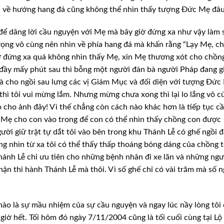
ìn về hướng hang đá cũng không thể nhìn thấy tượng Đức Mẹ đâ
để dâng lời cầu nguyện với Mẹ mà bây giờ đứng xa như vậy làm 
vọng vô cùng nên nhìn về phía hang đá mà khấn rằng “Lạy Mẹ, c
ờ đứng xa quá không nhìn thấy Mẹ, xin Mẹ thương xót cho chồn
 đầy mấy phút sau thì bỗng một người đàn bà người Pháp đang g
 và cho ngồi sau lưng các vị Giám Mục và đối diện với tượng Đức
thì tôi vui mừng lắm. Nhưng mừng chưa xong thì lại lo lắng vô c
 lo cho ảnh đây! Vì thế chẳng còn cách nào khác hơn là tiếp tục c
i! Mẹ cho con vào trong để con có thể nhìn thấy chồng con được
gười giữ trật tự dắt tôi vào bên trong khu Thánh Lễ có ghế ngồi 
g nhìn từ xa tôi có thể thấy thấp thoáng bóng dáng của chồng t
Thánh Lễ chỉ ưu tiên cho những bệnh nhân đi xe lăn và những ngư
ận thi hành Thánh Lễ mà thôi. Vì số ghế chỉ có vài trăm mà số 
 nào là sự mầu nhiệm của sự cầu nguyện và ngay lúc nầy lòng tôi
iờ hết. Tối hôm đó ngày 7/11/2004 cũng là tối cuối cùng tại L