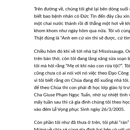
Trên đường về, chúng tôi ghé lại bên dòng su
biết bao bệnh nhân có Đức Tin đến đây cầu xin
một chai nước thánh rồi đi thẳng một hơi về k
khom khom như ngày hôm qua nữa. Tôi vô cùng 
Thật đúng là “Anh em cứ xin thì sẽ được, cứ tìm
Chiều hôm đó khi về tới nhà tại Mississauga, 
trên bàn thờ, còn tôi đang lăng xăng sửa soạn b
tôi mà hỏi rằng “Mẹ ơi khi nào con rửa tội?”. Tô
cũng chưa có ai nói với nó việc theo Đạo Công 
vì tôi biết rằng ơn Chúa đang đổ xuống nhà tôi.
để theo Chúa thì con phải đi học lớp giáo lý trư
Cha Giuse Phạm Ngọc Tuấn, nhờ sự nhiệt tình v
mấy tuần sau thì cả gia đình chúng tôi theo học
vào đêm Lễ Vọng phục Sinh ngày 26/3/2005.
Còn phần tôi như đã thưa ở trên, tôi phải “rán”
Mừng về chia sẻ cùng gia đình hai bên và với 