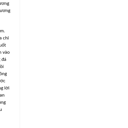
hương
hương
êm.
a chỉ
buốt
n vào
g đá
ôi
hồng
ước
g lời
tan
úng
u