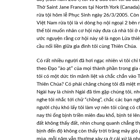
Thờ Saint Jane Frances tại North York (Canada).
rửa tội hôm lễ Phục Sinh ngày 26/3/2005. Còn t
Việt Nam rửa tội là vì dòng họ nội ngoại 2 bên 
thế tôi muốn nhân cơ hội này đưa cả nhà tôi ở 
ước nguyện rằng cơ hội này sẽ là ngọn Lửa thiên
cầu nối liền giữa gia đình tôi cùng Thiên Chúa.
Có rất nhiều người đã hơi ngạc nhiên vì tôi chỉ
theo Đạo “ào ạt” của mọi thành phần trong gia 
tôi có một dức tin mãnh liệt và chắc chắn vào 
Thiên Chúa? Có phải chăng chúng tôi đã miệt m
Ngài hay là chính Ngài đã tìm gặp chúng tôi, n
nghe tôi nhắc tới chữ “chồng”, chắc các bạn ng
người chịu khó lấy tôi làm vợ nên tôi cũng có 
nay thì ổng bịnh triền miên đau khổ, bịnh té lên
đất không thấy đất, nhìn chung quanh chẳng thấ
bịnh đến độ không còn thấy trời trăng mây gió
mùa, mỗi năm vẫn thường xảy ra ở cái xứ lá ph