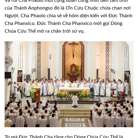
Và rồi Cha Phaolo mời cộng đoàn cùng nhìn đến tâm tình
của Thánh Anphongso đó là Ơn Cứu Chuộc chứa chan nơi
Người. Cha Phaolo chia sẻ về hôm diện kiến với Đức Thánh
Cha Phanxico. Đức Thánh Cha Phanxico mời gọi Dòng
Chúa Cứu Thế mở ra chân trời sứ vụ.
Từ mà Đức Thánh Cha tặng cho Dòng Chúa Cứu Thế là