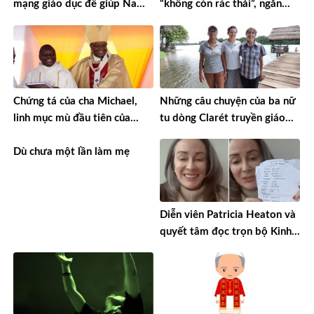
mạng giáo dục để giúp Nam
“không còn rác thải”, ngăn
Sudan phát triển
chặn nạn buôn người
Chứng tá của cha Michael,
Những câu chuyện của ba nữ
linh mục mù đầu tiên của
tu dòng Clarét truyền giáo
Kenya
tại miền Amazon ở Bolivia
Dù chưa một lần làm mẹ
Diễn viên Patricia Heaton và
quyết tâm đọc trọn bộ Kinh
Thánh