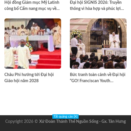
Hội đồng Giám mục Mỹ Latinh
Đại hội SIGNIS 2026: Truyền
công bố Cẩm nang mục vụ về
thông vì hòa hợp và phúc lợi
nghiện ngập
môi trường
Châu Phi hướng tới Đại hội
Bức tranh toàn cảnh về Đại hội
Giáo hội năm 2028
“GO! Franciscan Youth
Meeting” tại Assisi
Tắt quảng cáo [X]
Copyright 2026 ©
Xứ Đoàn Thánh Thể Nguồn Sống - Gx. Tân Hưng