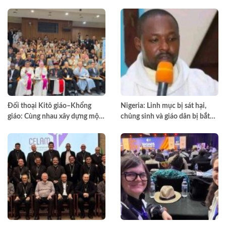
đào tạo môn đệ thừa sai
Đối thoại Kitô giáo–Khổng
Nigeria: Linh mục bị sát hại,
giáo: Cùng nhau xây dựng một
chủng sinh và giáo dân bị bắt
thế giới hài hòa hơn
cóc