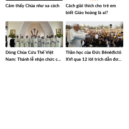
Cảm thấy Chúa như xa cách
Cách giải thích cho trẻ em
biết Giáo hoàng là ai?
Dòng Chúa Cứu Thế Việt
Thần học của Đức Bênêđictô
Nam: Thánh lễ nhận chức của
XVI qua 12 lời trích dẫn đơn
cha Giám tỉnh và Ban cố vấn
giản
nhiệm kỳ 2023-2026