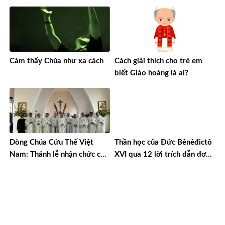
Thánh
Cảm thấy Chúa như xa cách
Cách giải thích cho trẻ em
biết Giáo hoàng là ai?
Dòng Chúa Cứu Thế Việt
Thần học của Đức Bênêđictô
Nam: Thánh lễ nhận chức của
XVI qua 12 lời trích dẫn đơn
cha Giám tỉnh và Ban cố vấn
giản
nhiệm kỳ 2023-2026