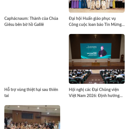
Caphácnaum: Thành của Chúa
Đại hội Huấn giáo phục vụ
Giêsu bên bờ hồ Galilê
Công cuộc loan báo Tin Mừng
toàn quốc lần thứ VII – Khép lại
trong hiệp thông, mở ra một
hướng đi mới cho công cuộc
huấn giáo Việt Nam
Hỗ trợ vùng thiệt hại sau thiên
Hội nghị các Đại Chủng viện
tai
Việt Nam 2026: Định hướng
đào tạo môn đệ thừa sai