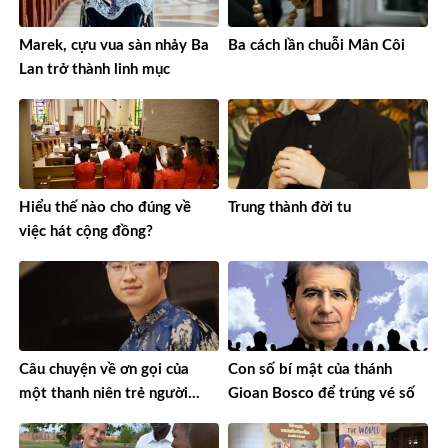
Marek, cựu vua sàn nhảy Ba
Ba cách lần chuỗi Mân Côi
Lan trở thành linh mục
Hiểu thế nào cho đúng về
Trung thành đời tu
việc hát cộng đồng?
Câu chuyện về ơn gọi của
Con số bí mật của thánh
một thanh niên trẻ người
Gioan Bosco để trúng vé số
Việt Nam đi tu Dòng
Chartreux ở Thụy Sĩ