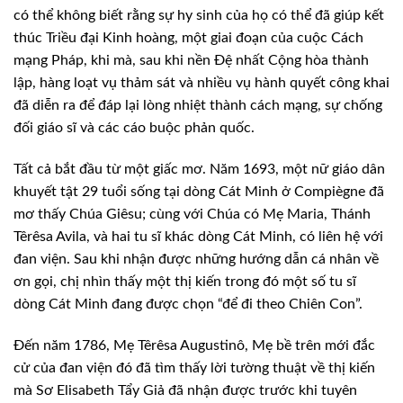
có thể không biết rằng sự hy sinh của họ có thể đã giúp kết
thúc Triều đại Kinh hoàng, một giai đoạn của cuộc Cách
mạng Pháp, khi mà, sau khi nền Đệ nhất Cộng hòa thành
lập, hàng loạt vụ thảm sát và nhiều vụ hành quyết công khai
đã diễn ra để đáp lại lòng nhiệt thành cách mạng, sự chống
đối giáo sĩ và các cáo buộc phản quốc.
Tất cả bắt đầu từ một giấc mơ. Năm 1693, một nữ giáo dân
khuyết tật 29 tuổi sống tại dòng Cát Minh ở Compiègne đã
mơ thấy Chúa Giêsu; cùng với Chúa có Mẹ Maria, Thánh
Têrêsa Avila, và hai tu sĩ khác dòng Cát Minh, có liên hệ với
đan viện. Sau khi nhận được những hướng dẫn cá nhân về
ơn gọi, chị nhìn thấy một thị kiến trong đó một số tu sĩ
dòng Cát Minh đang được chọn “để đi theo Chiên Con”.
Đến năm 1786, Mẹ Têrêsa Augustinô, Mẹ bề trên mới đắc
cử của đan viện đó đã tìm thấy lời tường thuật về thị kiến
mà Sơ Elisabeth Tẩy Giả đã nhận được trước khi tuyên