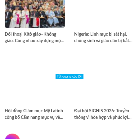
Đối thoại Kitô giáo–Khổng
Nigeria: Linh mục bị sát hại,
giáo: Cùng nhau xây dựng một
chủng sinh và giáo dân bị bắt
thế giới hài hòa hơn
cóc
Tắt quảng cáo [X]
Hội đồng Giám mục Mỹ Latinh
Đại hội SIGNIS 2026: Truyền
công bố Cẩm nang mục vụ về
thông vì hòa hợp và phúc lợi
nghiện ngập
môi trường