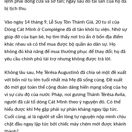
lệnh phải đóng cửa và sơ tán; ngay sau đó tài sản của họ đã
bị tịch thu.
Vào ngày 14 tháng 9, Lễ Suy Tôn Thánh Giá, 20 tu sĩ của
Dòng Cát Minh ở Compiègne đã di tản khỏi tu viện. Nhờ sự
giúp đỡ của bạn bè, họ tìm thấy nơi trú ẩn ở bốn địa điểm
khác nhau và có thể mua được bộ quần áo dân sự. Họ
không đủ khả năng để mua thường phục để thay đổi; họ đã
yêu cầu chính phủ tài trợ nhưng không được trả lời.
Không lâu sau, Mẹ Têrêsa Augustinô đã chia sẻ một đề xuất
với bốn nữ tu lớn tuổi nhất mà Mẹ đã sống cùng. Đề xuất
đó mời gọi toàn thể cộng đoàn dâng hiến mạng sống của họ
vì sự cứu độ của nước Pháp, noi gương Thánh Têrêsa Avila,
người đã cải tổ dòng Cát Minh theo ý nguyện đó. Có thể
hiểu được khi Mẹ gặp phải sự phản kháng ngay lập tức.
Cuối cùng, ai là người sẽ sẵn lòng tự nguyện nộp mình chịu
chặt đầu ngay lập tức bởi chiếc máy chém mới được khánh
thành?