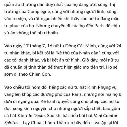
quần áo thường dân duy nhất của họ đang ướt sũng, thị
trưởng của Compiègne, cùng với những người lính, xông
vào tu viện, và rất ngạc nhiên khi thấy các nữ tu đang mặc
tu phục của họ. Nhưng chuyến đi của họ đến Paris để chịu
xử án không thể bị trì hoãn.
Vào ngày 17 tháng 7, 16 nữ tu Dòng Cát Minh, cùng với 24
tù nhân khác, bị kết tội là “kẻ thù của Nhân dân”, cùng với
các tội danh khác, và bị kết án tử hình. Giờ đây, mỗi nữ tu
đã chuẩn bị tinh thần để thực hiện giấc mơ tiên tri. Họ sẽ
sớm đi theo Chiên Con.
Vào chiều tối hôm đó, tiếng các nữ tu hát Kinh Phụng vụ
vang lên khắp các đường phố của Paris, những nơi mà họ bị
đưa đi ngang qua. Kẻ hành quyết cũng cho phép các nữ tu
đọc xong kinh nguyện cho những người sắp chết, bao gồm
cả hát Kinh
Te Deum
. Sau khi hát tiếp bài hát
Veni Creator
Spiritus –
Lạy Chúa Thánh Thần xin hãy đến – và lặp lại lời