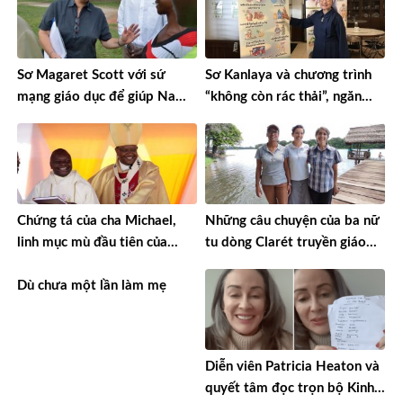
Sơ Magaret Scott với sứ
Sơ Kanlaya và chương trình
mạng giáo dục để giúp Nam
“không còn rác thải”, ngăn
Sudan phát triển
chặn nạn buôn người
Chứng tá của cha Michael,
Những câu chuyện của ba nữ
linh mục mù đầu tiên của
tu dòng Clarét truyền giáo
Kenya
tại miền Amazon ở Bolivia
Dù chưa một lần làm mẹ
Diễn viên Patricia Heaton và
quyết tâm đọc trọn bộ Kinh