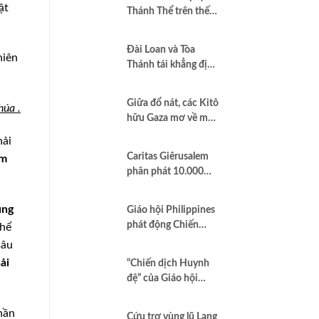
ật
Thánh Thể trên thế
giới”
Đài Loan và Tòa
hiên
Thánh tái khẳng định
quan hệ hợp tác vì
hòa bình và dân chủ
Giữa đổ nát, các Kitô
húa .
hữu Gaza mơ về một
nền hòa bình công
hải
bằng
Caritas Giêrusalem
ệm
phân phát 10.000
hộp sữa bột cho trẻ
em và các gia đình
ũng
Giáo hội Philippines
tại Dải Gaza
phát động Chiến
thể
dịch áo trắng kêu gọi
sâu
chống tham nhũng
ải
“Chiến dịch Huynh
và cầu nguyện cho
đệ” của Giáo hội
quốc gia
Brazil minh chứng
Công lý là Hình thức
hần
Cứu trợ vùng lũ Lạng