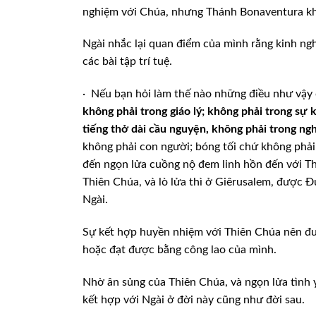
nghiệm với Chúa, nhưng Thánh Bonaventura khôn
Ngài nhắc lại quan điểm của mình rằng kinh ng
các bài tập trí tuệ.
·
Nếu bạn hỏi làm thế nào những điều như vậy 
không phải trong giáo lý; không phải trong sự 
tiếng thở dài cầu nguyện, không phải trong ng
không phải con người; bóng tối chứ không phả
đến ngọn lửa cuồng nộ đem linh hồn đến với Thi
Thiên Chúa, và lò lửa thì ở Giêrusalem, được 
Ngài.
Sự kết hợp huyền nhiệm với Thiên Chúa nên đư
hoặc đạt được bằng công lao của mình.
Nhờ ân sủng của Thiên Chúa, và ngọn lửa tình 
kết hợp với Ngài ở đời này cũng như đời sau.