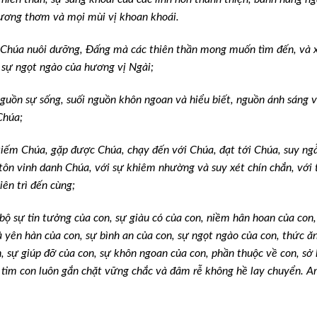
hương thơm và mọi mùi vị khoan khoái.
c Chúa nuôi dưỡng, Đấng mà các thiên thần mong muốn tìm đến, và 
 sự ngọt ngào của hương vị Ngài;
 nguồn sự sống, suối nguồn khôn ngoan và hiểu biết, nguồn ánh sáng 
Chúa;
 kiếm Chúa, gặp được Chúa, chạy đến với Chúa, đạt tới Chúa, suy n
tôn vinh danh Chúa, với sự khiêm nhường và suy xét chín chắn, với 
iên trì đến cùng;
bộ sự tin tưởng của con, sự giàu có của con, niềm hân hoan của con,
và yên hàn của con, sự bình an của con, sự ngọt ngào của con, thức ă
, sự giúp đỡ của con, sự khôn ngoan của con, phần thuộc về con, sở
i tim con luôn gắn chặt vững chắc và đâm rễ không hề lay chuyển. 