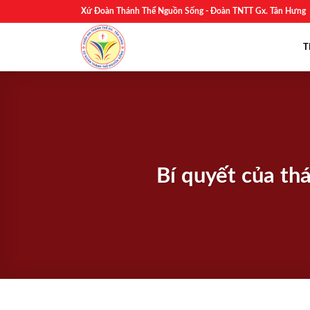
Skip
Xứ Đoàn Thánh Thể Nguồn Sống - Đoàn TNTT Gx. Tân Hưng
to
content
T
Bí quyết của th