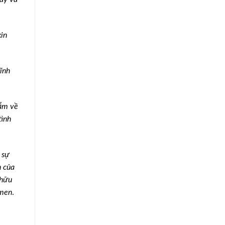
xin
vĩnh
gẫm về
tình
 sự
n của
 hữu
Amen
.