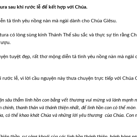
ra sau khi rước lễ
để kết hợp với Chúa.
iễn tả tình yêu nồng nàn mà ngài dành cho Chúa Giêsu.
ra có lòng sùng kính Thánh Thể sâu sắc và thực sự tin rằng C
rượu.
uyện tuyệt đẹp, rất thơ mộng diễn tả tình yêu nồng nàn mà ngài
 rước lễ, vì lời cầu nguyện này thưa chuyện trực tiếp với Chúa 
tận sâu thẳm linh hồn con bằng vết thương vui mừng và lành mạnh 
ân chính, thanh thản và thánh thiện nhất, để linh hồn con có thể mòn
húa, có thể khao khát Chúa và những lời yêu thương của Chúa. Con
Thiên thần, sự sảng khoái của các linh hồn thánh thiện, bánh hàng n