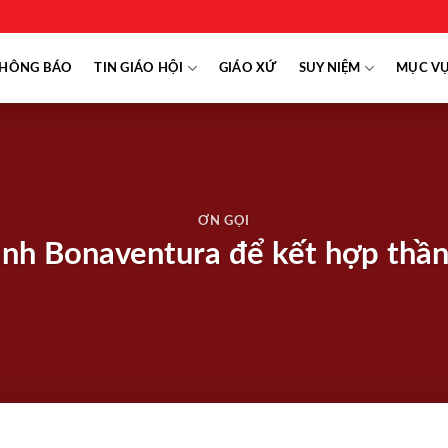
HÔNG BÁO
TIN GIÁO HỘI
GIÁO XỨ
SUY NIỆM
MỤC V
ƠN GỌI
ánh Bonaventura để kết hợp thầ