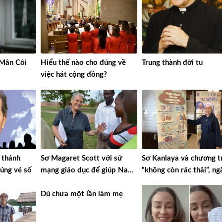
 Mân Côi
Hiểu thế nào cho đúng về
Trung thành đời tu
việc hát cộng đồng?
 thánh
Sơ Magaret Scott với sứ
Sơ Kanlaya và chương t
úng vé số
mạng giáo dục để giúp Nam
“không còn rác thải”, ng
Sudan phát triển
chặn nạn buôn người
Dù chưa một lần làm mẹ