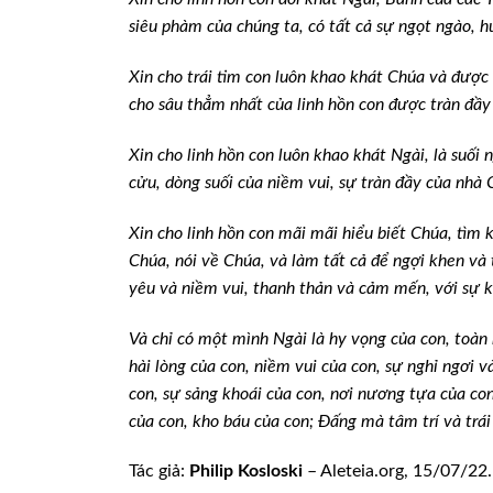
siêu phàm của chúng ta, có tất cả sự ngọt ngào, 
Xin cho trái tim con luôn khao khát Chúa và đượ
cho sâu thẳm nhất của linh hồn con được tràn đầy
Xin cho linh hồn con luôn khao khát Ngài, là suối
cửu, dòng suối của niềm vui, sự tràn đầy của nhà 
Xin cho linh hồn con mãi mãi hiểu biết Chúa, tìm
Chúa, nói về Chúa, và làm tất cả để ngợi khen và 
yêu và niềm vui, thanh thản và cảm mến, với sự k
Và chỉ có một mình Ngài là hy vọng của con, toàn 
hài lòng của con, niềm vui của con, sự nghỉ ngơi 
con, sự sảng khoái của con, nơi nương tựa
của con
của con, kho báu của con; Đấng mà tâm trí và trá
Tác giả:
Philip Kosloski
– Aleteia.org, 15/07/22.