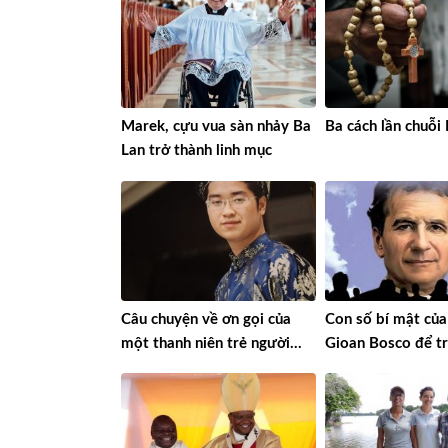
Marek, cựu vua sàn nhảy Ba
Ba cách lần chuỗi
Lan trở thành linh mục
Câu chuyện về ơn gọi của
Con số bí mật của
một thanh niên trẻ người
Gioan Bosco để tr
Việt Nam đi tu Dòng
Chartreux ở Thụy Sĩ