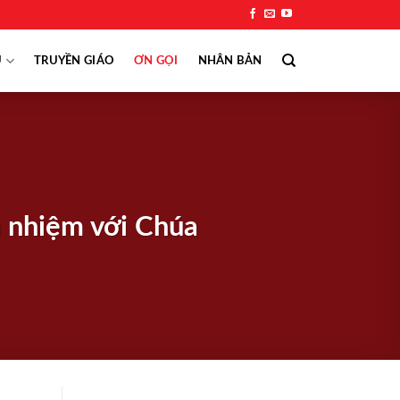
Ụ
TRUYỀN GIÁO
ƠN GỌI
NHÂN BẢN
n nhiệm với Chúa