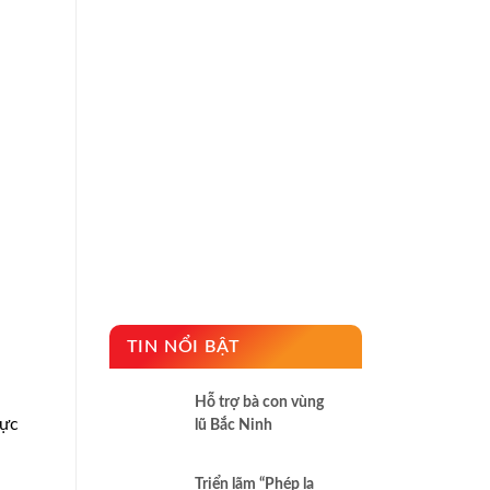
TIN NỔI BẬT
Hỗ trợ bà con vùng
hực
lũ Bắc Ninh
Triển lãm “Phép lạ