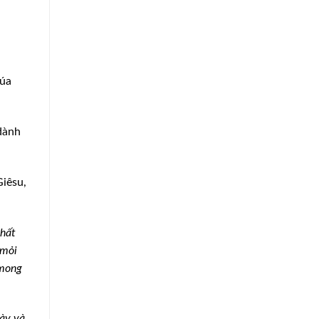
húa
 dành
Giêsu,
nhất
 mỏi
 mong
gày và