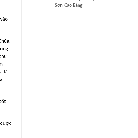
cao nhất của Bác ái
Sơn, Cao Bằng
 vào
Chúa,
rong
 chứ
âm
a là
ủa
bắt
à được