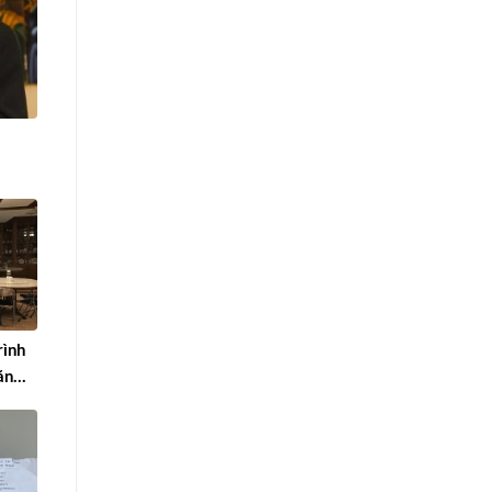
rình
ăn