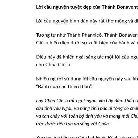
Lời cầu nguyện tuyệt đẹp của Thánh Bonaventu
Lời cầu nguyện bình dân này rất thơ mộng và d
Tương tự như Thánh Phanxicô, Thánh Bonaventu
Giêsu hiện diện dưới sự xuất hiện của bánh và 
Điều này đã khiến ngài sáng tác một lời cầu ng
cho Chúa Giêsu.
Nhiều người sử dụng lời cầu nguyện này sau khi
“Bánh của các thiên thần”.
Lạy Chúa Giêsu rất ngọt ngào, xin hãy đâm thấu 
của tình yêu Ngài, và bằng tình bác ái tông đồ ch
và tan chảy với toàn bộ tình yêu và mong mỏi C
ước được tiêu tan và sống với Chúa.
Xin cho linh hồn con đói khát Ngài, Bánh của các 