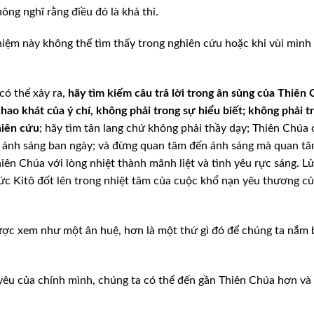
g nghĩ rằng điều đó là khả thi.
hiệm này không thể tìm thấy trong nghiên cứu hoặc khi vùi mình
có thể xảy ra,
hãy tìm kiếm câu trả lời trong ân sủng của Thiên 
khao khát của ý chí, không phải trong sự hiểu biết; không phải t
hiên cứu
; hãy tìm tân lang chứ không phải thầy dạy; Thiên Chúa
i ánh sáng ban ngày; và đừng quan tâm đến ánh sáng mà quan t
ên Chúa với lòng nhiệt thành mãnh liệt và tình yêu rực sáng. Lử
Đức Kitô đốt lên trong nhiệt tâm của cuộc khổ nạn yêu thương c
ợc xem như một ân huệ, hơn là một thứ gì đó để chúng ta nắm 
yêu của chính mình, chúng ta có thể đến gần Thiên Chúa hơn v