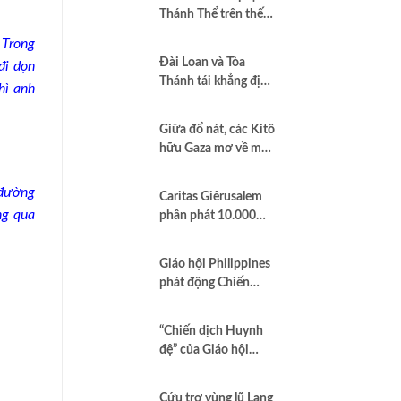
Thánh Thể trên thế
giới”
Trong
Đài Loan và Tòa
đi dọn
Thánh tái khẳng định
hì anh
quan hệ hợp tác vì
hòa bình và dân chủ
Giữa đổ nát, các Kitô
hữu Gaza mơ về một
nền hòa bình công
bằng
 đường
Caritas Giêrusalem
ng qua
phân phát 10.000
hộp sữa bột cho trẻ
em và các gia đình
Giáo hội Philippines
tại Dải Gaza
phát động Chiến
dịch áo trắng kêu gọi
chống tham nhũng
“Chiến dịch Huynh
và cầu nguyện cho
đệ” của Giáo hội
quốc gia
Brazil minh chứng
Công lý là Hình thức
Cứu trợ vùng lũ Lạng