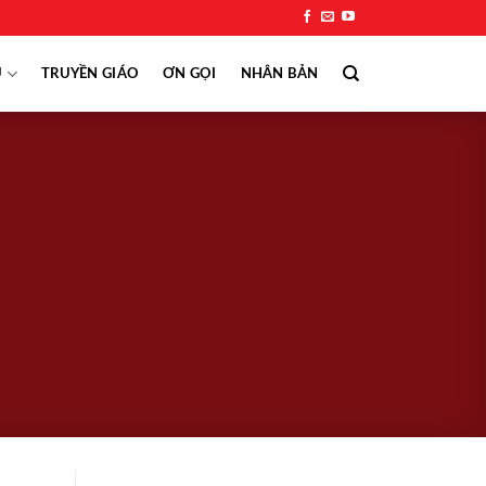
Ụ
TRUYỀN GIÁO
ƠN GỌI
NHÂN BẢN