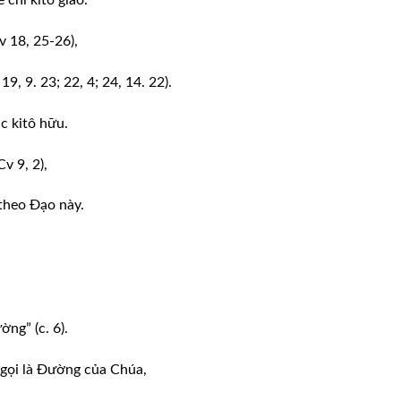
 chỉ kitô giáo.
 18, 25-26),
, 9. 23; 22, 4; 24, 14. 22).
c kitô hữu.
v 9, 2),
 theo Đạo này.
ng” (c. 6).
 gọi là Đường của Chúa,