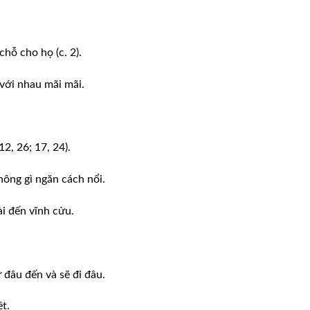
hỗ cho họ (c. 2).
 với nhau mãi mãi.
2, 26; 17, 24).
hông gì ngăn cách nổi.
ài đến vĩnh cửu.
 đâu đến và sẽ đi đâu.
t.