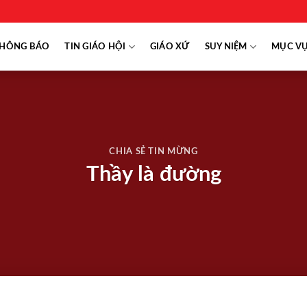
HÔNG BÁO
TIN GIÁO HỘI
GIÁO XỨ
SUY NIỆM
MỤC V
CHIA SẺ TIN MỪNG
Thầy là đường