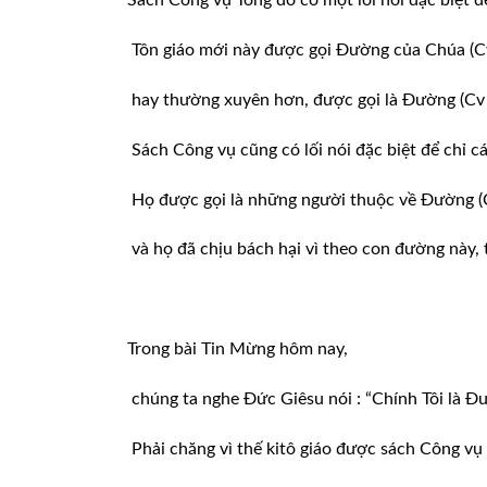
Sách Công vụ Tông đồ có một lối nói đặc biệt để
Tôn giáo mới này được gọi Đường của Chúa (Cv
hay thường xuyên hơn, được gọi là Đường (Cv 19
Sách Công vụ cũng có lối nói đặc biệt để chỉ cá
Họ được gọi là những người thuộc về Đường (C
và họ đã chịu bách hại vì theo con đường này,
Trong bài Tin Mừng hôm nay,
chúng ta nghe Đức Giêsu nói : “Chính Tôi là Đườ
Phải chăng vì thế kitô giáo được sách Công vụ