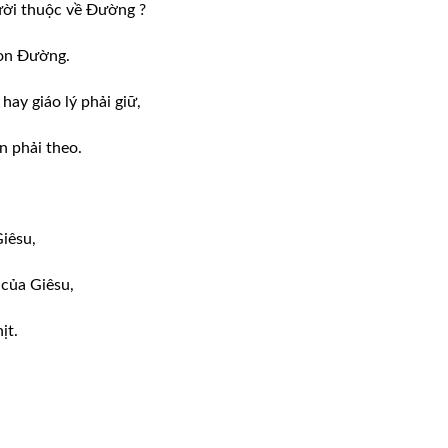
gười thuộc về Đường ?
Con Đường.
hay giáo lý phải giữ,
n phải theo.
iêsu,
 của Giêsu,
ịt.