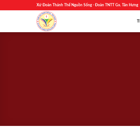
Skip
Xứ Đoàn Thánh Thể Nguồn Sống - Đoàn TNTT Gx. Tân Hưng
to
content
T