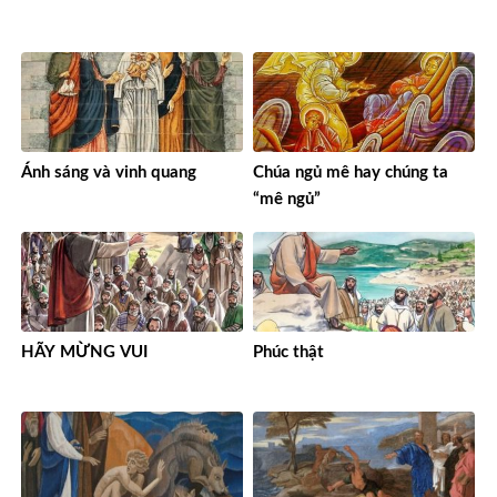
Ánh sáng và vinh quang
Chúa ngủ mê hay chúng ta
“mê ngủ”
HÃY MỪNG VUI
Phúc thật