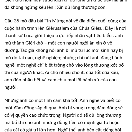
đã không ngừng kêu lên : Xin dủ lòng thương con.
Câu 35 mở đầu bài Tin Mừng nói về địa điểm cuối cùng của
cuộc hành trình lên Giêrusalem của Chúa Giêsu. Đây là nơi
thánh sử Luca giới thiệu trực tiếp nhân vật tiêu biểu : anh
mù thành Giêrikhô – một con người ngồi ăn xin ở vệ
đường. Tác giả không nói anh bị mù từ lúc mới sinh hay bị
mù do tai nạn, nghề nghiệp; nhưng chỉ nói anh đang hành
nghề, một nghề chỉ biết trông chờ vào lòng thương xót bố
thí của người khác. Ai cho nhiều cho ít, của tốt của xấu,
anh đón nhận hết và cam chịu mọi lối hành xử của con
người.
Nhưng anh có một linh cảm khá tốt. Anh nghe và biết có
một đám đông sắp đi qua. Anh hi vọng trong đám đông sẽ
có vị quyền cao chức trọng. Người đó sẽ dủ lòng thương
mà bố thí cho anh những đồng tiền có mệnh giá to hoặc
của cải có giá trị lớn hơn. Nghĩ thế, anh bèn cất tiếng hỏi