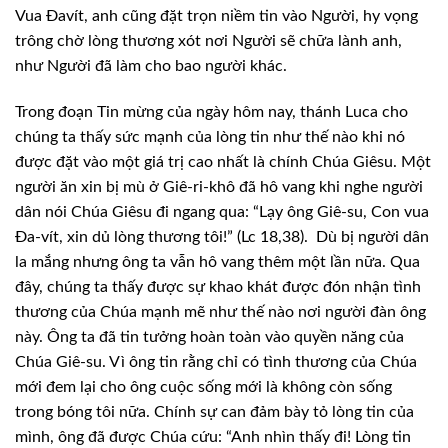
Vua Đavít, anh cũng đặt trọn niềm tin vào Người, hy vọng
trông chờ lòng thương xót nơi Người sẽ chữa lành anh,
như Người đã làm cho bao người khác.
Trong đoạn Tin mừng của ngày hôm nay, thánh Luca cho
chúng ta thấy sức mạnh của lòng tin như thế nào khi nó
được đặt vào một giá trị cao nhất là chính Chúa Giêsu. Một
người ăn xin bị mù ở Giê-ri-khô đã hô vang khi nghe người
dân nói Chúa Giêsu đi ngang qua: “Lạy ông Giê-su, Con vua
Đa-vít, xin dủ lòng thương tôi!” (Lc 18,38). Dù bị người dân
la mắng nhưng ông ta vẫn hô vang thêm một lần nữa. Qua
đây, chúng ta thấy được sự khao khát được đón nhận tình
thương của Chúa mạnh mẽ như thế nào nơi người đàn ông
này. Ông ta đã tin tưởng hoàn toàn vào quyền năng của
Chúa Giê-su. Vì ông tin rằng chỉ có tình thương của Chúa
mới đem lại cho ông cuộc sống mới là không còn sống
trong bóng tôi nữa. Chính sự can đảm bày tỏ lòng tin của
mình, ông đã được Chúa cứu: “Anh nhìn thấy đi! Lòng tin