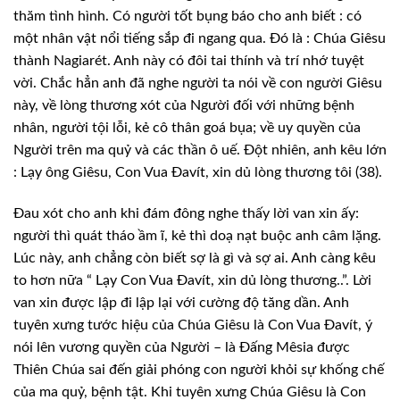
thăm tình hình. Có người tốt bụng báo cho anh biết : có
một nhân vật nổi tiếng sắp đi ngang qua. Đó là : Chúa Giêsu
thành Nagiarét. Anh này có đôi tai thính và trí nhớ tuyệt
vời. Chắc hẳn anh đã nghe người ta nói về con người Giêsu
này, về lòng thương xót của Người đối với những bệnh
nhân, người tội lỗi, kẻ cô thân goá bụa; về uy quyền của
Người trên ma quỷ và các thần ô uế. Đột nhiên, anh kêu lớn
: Lạy ông Giêsu, Con Vua Đavít, xin dủ lòng thương tôi (38).
Đau xót cho anh khi đám đông nghe thấy lời van xin ấy:
người thì quát tháo ầm ĩ, kẻ thì doạ nạt buộc anh câm lặng.
Lúc này, anh chẳng còn biết sợ là gì và sợ ai. Anh càng kêu
to hơn nữa “ Lạy Con Vua Đavít, xin dủ lòng thương..”. Lời
van xin được lập đi lập lại với cường độ tăng dần. Anh
tuyên xưng tước hiệu của Chúa Giêsu là Con Vua Đavít, ý
nói lên vương quyền của Người – là Đấng Mêsia được
Thiên Chúa sai đến giải phóng con người khỏi sự khống chế
của ma quỷ, bệnh tật. Khi tuyên xưng Chúa Giêsu là Con