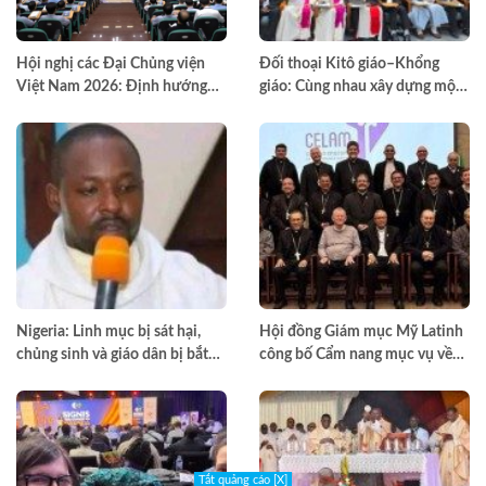
Hội nghị các Đại Chủng viện
Đối thoại Kitô giáo–Khổng
Việt Nam 2026: Định hướng
giáo: Cùng nhau xây dựng một
đào tạo môn đệ thừa sai
thế giới hài hòa hơn
Nigeria: Linh mục bị sát hại,
Hội đồng Giám mục Mỹ Latinh
chủng sinh và giáo dân bị bắt
công bố Cẩm nang mục vụ về
cóc
nghiện ngập
Tắt quảng cáo [X]