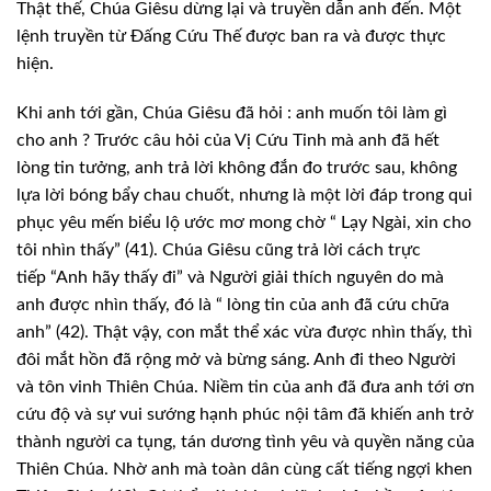
Thật thế, Chúa Giêsu dừng lại và truyền dẫn anh đến. Một
lệnh truyền từ Đấng Cứu Thế được ban ra và được thực
hiện.
Khi anh tới gần, Chúa Giêsu đã hỏi : anh muốn tôi làm gì
cho anh ? Trước câu hỏi của Vị Cứu Tinh mà anh đã hết
lòng tin tưởng, anh trả lời không đắn đo trước sau, không
lựa lời bóng bẩy chau chuốt, nhưng là một lời đáp trong qui
phục yêu mến biểu lộ ước mơ mong chờ “ Lạy Ngài, xin cho
tôi nhìn thấy” (41). Chúa Giêsu cũng trả lời cách trực
tiếp “Anh hãy thấy đi” và Người giải thích nguyên do mà
anh được nhìn thấy, đó là “ lòng tin của anh đã cứu chữa
anh” (42). Thật vậy, con mắt thể xác vừa được nhìn thấy, thì
đôi mắt hồn đã rộng mở và bừng sáng. Anh đi theo Người
và tôn vinh Thiên Chúa. Niềm tin của anh đã đưa anh tới ơn
cứu độ và sự vui sướng hạnh phúc nội tâm đã khiến anh trở
thành người ca tụng, tán dương tình yêu và quyền năng của
Thiên Chúa. Nhờ anh mà toàn dân cùng cất tiếng ngợi khen