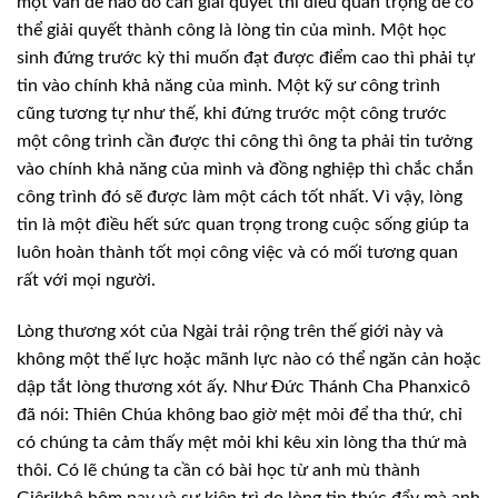
một vấn đề nào đó cần giải quyết thi điều quan trọng để có
thể giải quyết thành công là lòng tin của mình. Một học
sinh đứng trước kỳ thi muốn đạt được điểm cao thì phải tự
tin vào chính khả năng của mình. Một kỹ sư công trình
cũng tương tự như thế, khi đứng trước một công trước
một công trình cần được thi công thì ông ta phải tin tưởng
vào chính khả năng của mình và đồng nghiệp thì chắc chắn
công trình đó sẽ được làm một cách tốt nhất. Vì vậy, lòng
tin là một điều hết sức quan trọng trong cuộc sống giúp ta
luôn hoàn thành tốt mọi công việc và có mối tương quan
rất với mọi người.
Lòng thương xót của Ngài trải rộng trên thế giới này và
không một thế lực hoặc mãnh lực nào có thể ngăn cản hoặc
dập tắt lòng thương xót ấy. Như Đức Thánh Cha Phanxicô
đã nói: Thiên Chúa không bao giờ mệt mỏi để tha thứ, chỉ
có chúng ta cảm thấy mệt mỏi khi kêu xin lòng tha thứ mà
thôi. Có lẽ chúng ta cần có bài học từ anh mù thành
Giêrikhô hôm nay và sự kiên trì do lòng tin thúc đẩy mà anh