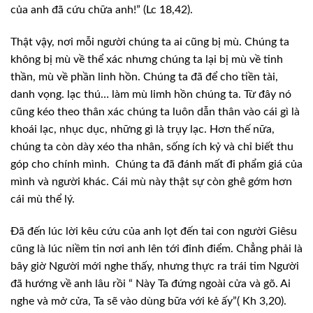
của anh đã cứu chữa anh!” (Lc 18,42).
Thật vậy, nơi mỗi người chúng ta ai cũng bị mù. Chúng ta
không bị mù về thể xác nhưng chúng ta lại bị mù về tinh
thần, mù về phần linh hồn. Chúng ta đã để cho tiền tài,
danh vọng. lạc thú… làm mù limh hồn chúng ta. Từ đây nó
cũng kéo theo thân xác chúng ta luôn dẫn thân vào cái gì là
khoái lạc, nhục dục, những gì là trụy lạc. Hơn thế nữa,
chúng ta còn dày xéo tha nhân, sống ích kỷ và chỉ biết thu
góp cho chính mình. Chúng ta đã đánh mất đi phẩm giá của
mình và người khác. Cái mù này thật sự còn ghê gớm hơn
cái mù thể lý.
Đã đến lúc lời kêu cứu của anh lọt đến tai con người Giêsu
cũng là lúc niềm tin nơi anh lên tới đỉnh điểm. Chẳng phải là
bây giờ Người mới nghe thấy, nhưng thực ra trái tim Người
đã hướng về anh lâu rồi “ Này Ta đứng ngoài cửa và gõ. Ai
nghe và mở cửa, Ta sẽ vào dùng bữa với kẻ ấy”( Kh 3,20).