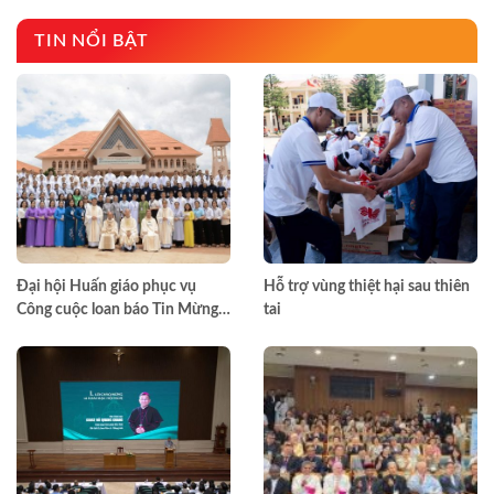
TIN NỔI BẬT
Đại hội Huấn giáo phục vụ
Hỗ trợ vùng thiệt hại sau thiên
Công cuộc loan báo Tin Mừng
tai
toàn quốc lần thứ VII – Khép lại
trong hiệp thông, mở ra một
hướng đi mới cho công cuộc
huấn giáo Việt Nam