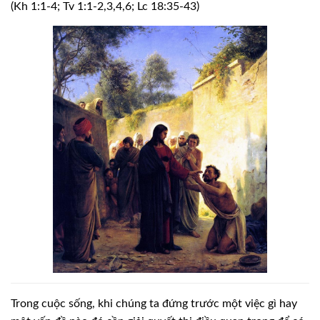
(Kh 1:1-4; Tv 1:1-2,3,4,6; Lc 18:35-43)
Trong cuộc sống, khi chúng ta đứng trước một việc gì hay