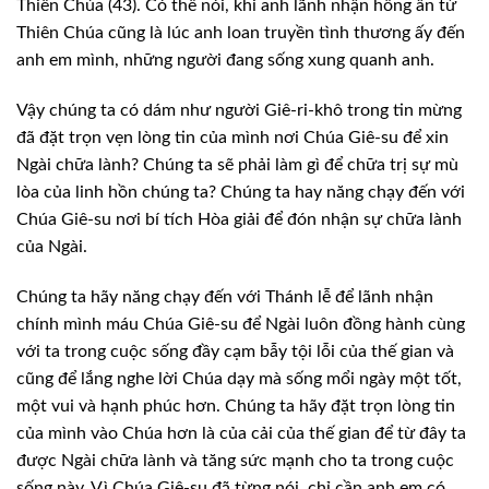
Thiên Chúa (43). Có thể nói, khi anh lãnh nhận hồng ân từ
Thiên Chúa cũng là lúc anh loan truyền tình thương ấy đến
anh em mình, những người đang sống xung quanh anh.
Vậy chúng ta có dám như người Giê-ri-khô trong tin mừng
đã đặt trọn vẹn lòng tin của mình nơi Chúa Giê-su để xin
Ngài chữa lành? Chúng ta sẽ phải làm gì để chữa trị sự mù
lòa của linh hồn chúng ta? Chúng ta hay năng chạy đến với
Chúa Giê-su nơi bí tích Hòa giải để đón nhận sự chữa lành
của Ngài.
Chúng ta hãy năng chạy đến với Thánh lễ để lãnh nhận
chính mình máu Chúa Giê-su để Ngài luôn đồng hành cùng
với ta trong cuộc sống đầy cạm bẫy tội lỗi của thế gian và
cũng để lắng nghe lời Chúa dạy mà sống mổi ngày một tốt,
một vui và hạnh phúc hơn. Chúng ta hãy đặt trọn lòng tin
của mình vào Chúa hơn là của cải của thế gian để từ đây ta
được Ngài chữa lành và tăng sức mạnh cho ta trong cuộc
sống này. Vì Chúa Giê-su đã từng nói, chỉ cần anh em có