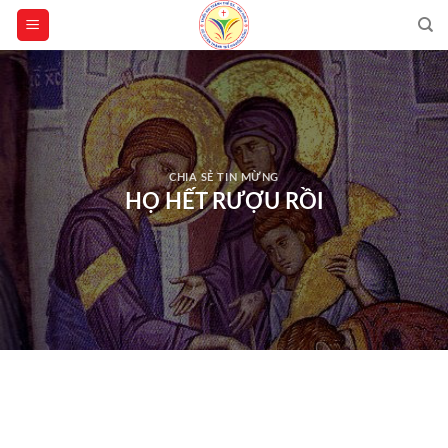
Skip
to
content
CHIA SẺ TIN MỪNG
HỌ HẾT RƯỢU RỒI