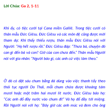
Lời Chúa:
Ga 2, 1-1
1
Khi ấy, có tiệc cưới tại Cana miền Galilê. Trong tiệc cưới có
thân mẫu Ðức Giêsu. Ðức Giêsu và các môn đệ cũng được mời
tham dự. Khi thấy thiếu rượu, thân mẫu Ðức Giêsu nói với
Người: “Họ hết rượu rồi.” Ðức Giêsu đáp: “Thưa bà, chuyện đó
can gì đến bà và con? Giờ của con chưa đến.” Thân mẫu Người
nói với gia nhân: “Người bảo gì, các anh cứ việc làm theo.”
Ở đó có đặt sáu chum bằng đá dùng vào việc thanh tẩy theo
thói tục người Do Thái, mỗi chum chứa được khoảng tám
mươi hoặc một trăm hai mươi lít nước. Ðức Giêsu bảo họ:
“Các anh đổ đầy nước vào chum đi!” Và họ đổ đầy tới miệng.
Rồi Người nói với họ: “Bây giờ các anh múc và đem cho ông