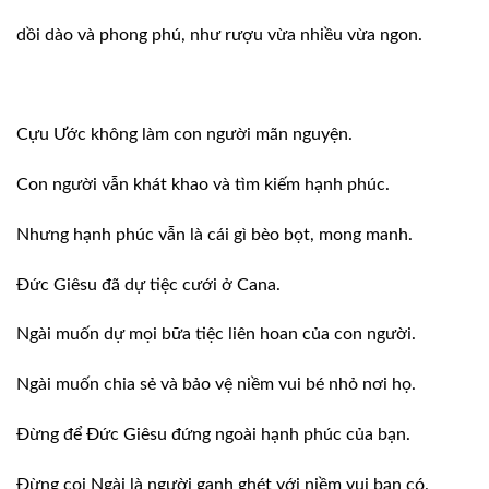
dồi dào và phong phú, như rượu vừa nhiều vừa ngon.
Cựu Ước không làm con người mãn nguyện.
Con người vẫn khát khao và tìm kiếm hạnh phúc.
Nhưng hạnh phúc vẫn là cái gì bèo bọt, mong manh.
Ðức Giêsu đã dự tiệc cưới ở Cana.
Ngài muốn dự mọi bữa tiệc liên hoan của con người.
Ngài muốn chia sẻ và bảo vệ niềm vui bé nhỏ nơi họ.
Ðừng để Ðức Giêsu đứng ngoài hạnh phúc của bạn.
Ðừng coi Ngài là người ganh ghét với niềm vui bạn có.