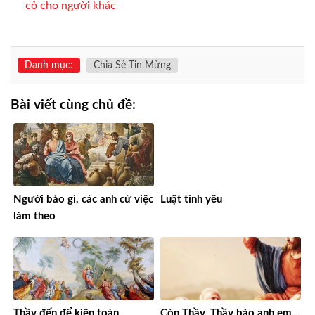
cỏ cho người khác
Danh mục:
Chia Sẻ Tin Mừng
Bài viết cùng chủ đề:
Người bảo gì, các anh cứ việc
Luật tình yêu
làm theo
Thầy đến để kiện toàn
Còn Thầy, Thầy bảo anh em…