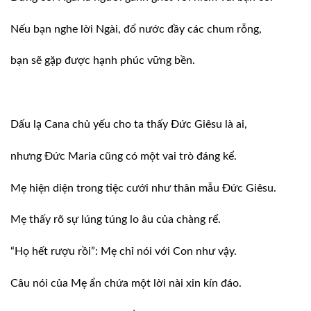
Nếu bạn nghe lời Ngài, đổ nước đầy các chum rỗng,
bạn sẽ gặp được hạnh phúc vững bền.
Dấu lạ Cana chủ yếu cho ta thấy Ðức Giêsu là ai,
nhưng Ðức Maria cũng có một vai trò đáng kể.
Mẹ hiện diện trong tiệc cưới như thân mẫu Ðức Giêsu.
Mẹ thấy rõ sự lúng túng lo âu của chàng rể.
“Họ hết rượu rồi”: Mẹ chỉ nói với Con như vậy.
Câu nói của Mẹ ẩn chứa một lời nài xin kín đáo.