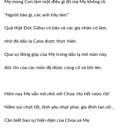
Mẹ mong Con làm một điều gì đó mà Mẹ không rõ.
“Người bảo gì, các anh hãy làm.”
Quả thật Ðức Giêsu có bảo và các gia nhân có làm,
nhờ đó dấu lạ Cana được thực hiện.
Qua sự đóng góp của Mẹ trong dấu lạ mở màn này,
đức tin của các môn đệ được củng cố và lớn lên.
Hôm nay Mẹ vẫn nói nhỏ với Chúa: Họ hết rượu rồi!
Niềm vui chợt tắt, tình yêu nhạt phai, gia đình tan vỡ…
Cần biết bao sự hiện diện của Chúa và Mẹ