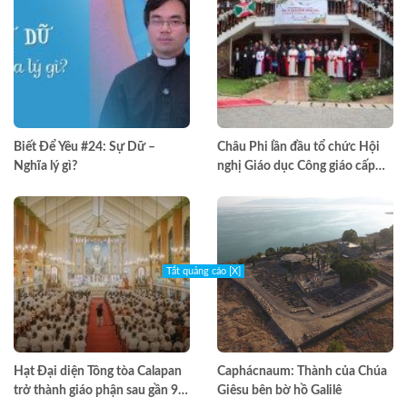
Biết Để Yêu #24: Sự Dữ –
Châu Phi lần đầu tổ chức Hội
Nghĩa lý gì?
nghị Giáo dục Công giáo cấp
châu lục
Tắt quảng cáo [X]
Hạt Đại diện Tông tòa Calapan
Caphácnaum: Thành của Chúa
trở thành giáo phận sau gần 90
Giêsu bên bờ hồ Galilê