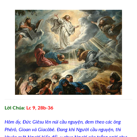
Lời Chúa:
Lc 9, 28b-36
Hôm ấy, Ðức Giêsu lên núi cầu nguyện,
đem theo các ông
Phêrô, Gioan và Giacôbê. Ðang khi Người cầu nguyện, thì