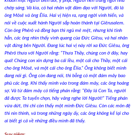
khuôn
mặt Người biến đổi, y phục Người nên trắng ngời như
chớp sáng. Và kìa, có hai
nhân vật đàm đạo với Người, đó là
ông Môsê và ông Êlia. Hai vị hiện ra, rạng ngời
vinh hiển, và
nói về cuộc xuất hành Người sắp hoàn thành tại Giêrusalem.
Còn
ông Phêrô và đồng bạn thì ngủ mê mệt, nhưng khi tỉnh
hẳn, các ông nhìn thấy
vinh quang của Ðức Giêsu, và hai nhân
vật đứng bên Người. Ðang lúc hai vị này rời
xa Ðức Giêsu, ông
Phêrô thưa với Người rằng: “Thưa Thầy, chúng con ở đây, hay
quá! Chúng con xin dựng ba cái lều, một cái cho Thầy, một cái
cho ông Môsê, và
một cái cho ông Êlia.” Ông không biết mình
đang nói gì. Ông còn đang nói, thì bỗng
có một đám mây bao
phủ các ông. Khi thấy mình vào trong đám mây, các ông hoảng
sợ. Và từ đám mây có tiếng phán rằng: “Ðây là Con Ta, người
đã được Ta tuyển chọn,
hãy vâng nghe lời Người!” Tiếng phán
vừa dứt, thì chỉ còn thấy một mình Ðức
Giêsu. Còn các môn đệ
thì nín thinh, và trong những ngày ấy, các ông không kể lại
cho
ai biết gì cả về những điều mình đã thấy.
Suy niệm: