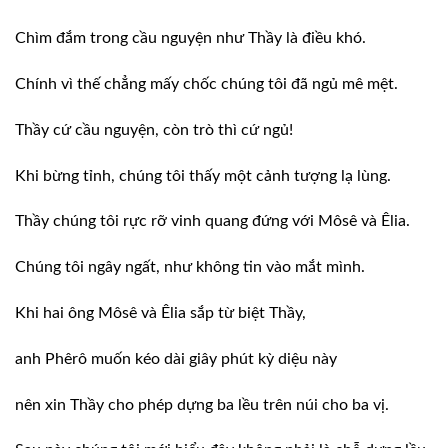
Chìm đắm trong cầu nguyện như Thầy là điều
khó.
Chính vì thế chẳng mấy chốc chúng tôi đã
ngủ mê mệt.
Thầy cứ cầu nguyện, còn trò thì cứ ngủ!
Khi bừng tỉnh, chúng tôi thấy một cảnh
tượng lạ lùng.
Thầy chúng tôi rực rỡ vinh quang đứng với
Môsê và Êlia.
Chúng tôi ngây ngất, như không tin vào mắt
mình.
Khi hai ông Môsê và Êlia sắp từ biệt Thầy,
anh Phêrô muốn kéo dài giây phút kỳ diệu
này
nên xin Thầy cho phép dựng ba lều trên
núi cho ba vị.