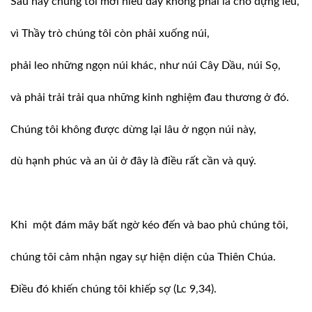
Sau này chúng tôi mới hiểu đây không phải
là chỗ dựng lều,
vì Thầy trò chúng tôi còn phải xuống
núi,
phải leo những ngọn núi khác, như núi
Cây Dầu, núi Sọ,
và phải trải trải qua những kinh nghiệm
đau thương ở đó.
Chúng tôi không được dừng lại lâu ở ngọn
núi này,
dù hạnh phúc và an ủi ở đây là điều rất
cần và quý.
Khi
một đám mây bất ngờ kéo đến và bao phủ chúng tôi,
chúng tôi cảm nhận ngay sự hiện diện của
Thiên Chúa.
Điều đó khiến chúng tôi khiếp sợ (Lc
9,34).