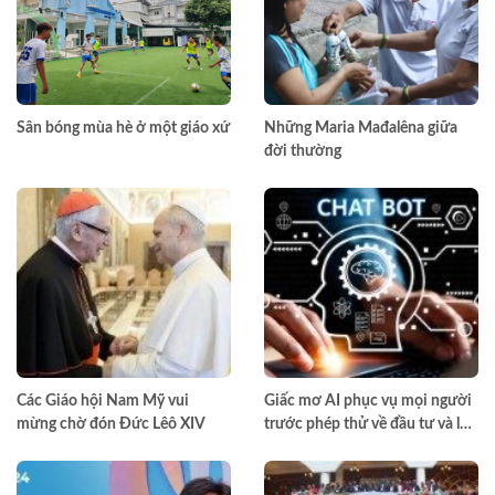
Sân bóng mùa hè ở một giáo xứ
Những Maria Mađalêna giữa
đời thường
Các Giáo hội Nam Mỹ vui
Giấc mơ AI phục vụ mọi người
mừng chờ đón Đức Lêô XIV
trước phép thử về đầu tư và lợi
nhuận