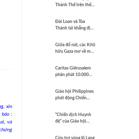
Thánh Thể trên thế
giới”
Đài Loan và Tòa
Thánh tái khẳng định
quan hệ hợp tác vì
hòa bình và dân chủ
Giữa đổ nát, các Kitô
hữu Gaza mơ về một
nền hòa bình công
bằng
Caritas Giêrusalem
phân phát 10.000
hộp sữa bột cho trẻ
em và các gia đình
Giáo hội Philippines
tại Dải Gaza
phát động Chiến
dịch áo trắng kêu gọi
g, xin
chống tham nhũng
 bảo :
“Chiến dịch Huynh
và cầu nguyện cho
đệ” của Giáo hội
ai, và
quốc gia
Brazil minh chứng
 chứng
Công lý là Hình thức
Cứu trợ vùng lũ Lạng