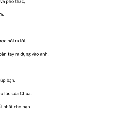
và phó thác,
a.
c nói ra lời,
bàn tay ra đụng vào anh.
iúp bạn,
o lúc của Chúa.
ốt nhất cho bạn.