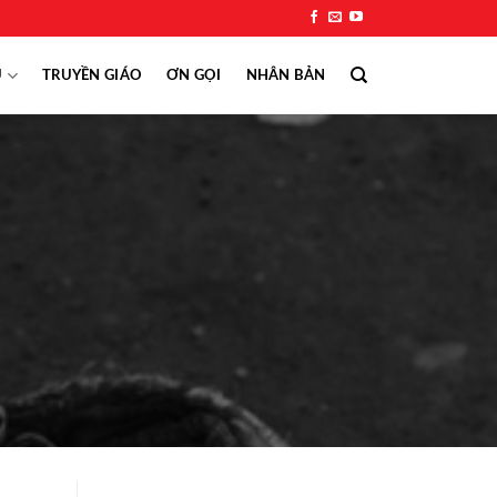
Ụ
TRUYỀN GIÁO
ƠN GỌI
NHÂN BẢN