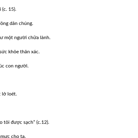
(c. 15).
đông dân chúng.
hư một người chữa lành.
sức khỏe thân xác.
úc con người.
lở loét.
 tôi được sạch” (c.12).
 mực cho ta.