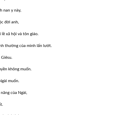
h nan y này,
ộc đời anh,
lề xã hội và tôn giáo.
h thường của mình lấn lướt.
 Giêsu.
quyền không muốn.
Ngài muốn.
ả năng của Ngài,
t.