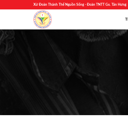
Skip
Xứ Đoàn Thánh Thể Nguồn Sống - Đoàn TNTT Gx. Tân Hưng
to
content
T