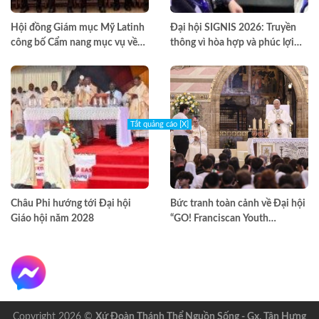
Hội đồng Giám mục Mỹ Latinh
Đại hội SIGNIS 2026: Truyền
công bố Cẩm nang mục vụ về
thông vì hòa hợp và phúc lợi
nghiện ngập
môi trường
Tắt quảng cáo [X]
Châu Phi hướng tới Đại hội
Bức tranh toàn cảnh về Đại hội
Giáo hội năm 2028
“GO! Franciscan Youth
Meeting” tại Assisi
Copyright 2026 ©
Xứ Đoàn Thánh Thể Nguồn Sống - Gx. Tân Hưng