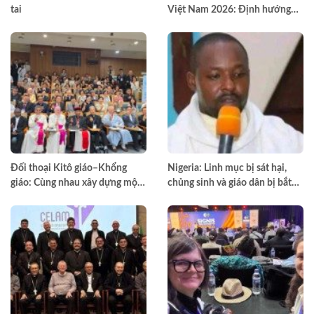
tai
Việt Nam 2026: Định hướng
đào tạo môn đệ thừa sai
Đối thoại Kitô giáo–Khổng
Nigeria: Linh mục bị sát hại,
giáo: Cùng nhau xây dựng một
chủng sinh và giáo dân bị bắt
thế giới hài hòa hơn
cóc