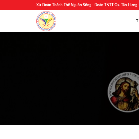
Skip
Xứ Đoàn Thánh Thể Nguồn Sống - Đoàn TNTT Gx. Tân Hưng
to
content
T