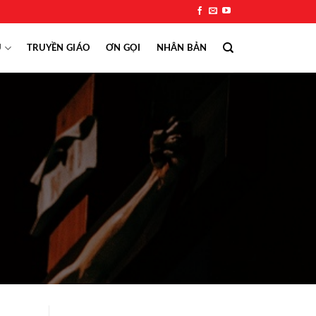
Ụ
TRUYỀN GIÁO
ƠN GỌI
NHÂN BẢN