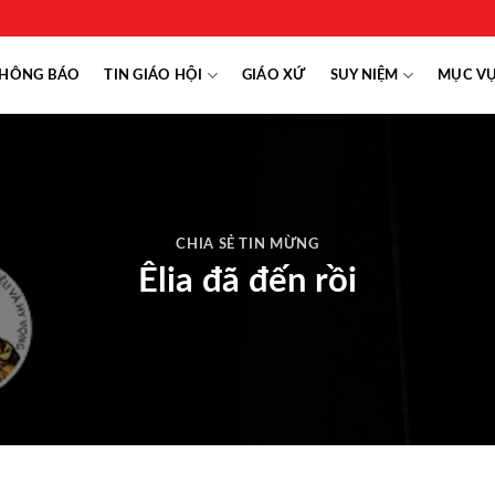
HÔNG BÁO
TIN GIÁO HỘI
GIÁO XỨ
SUY NIỆM
MỤC V
CHIA SẺ TIN MỪNG
Êlia đã đến rồi