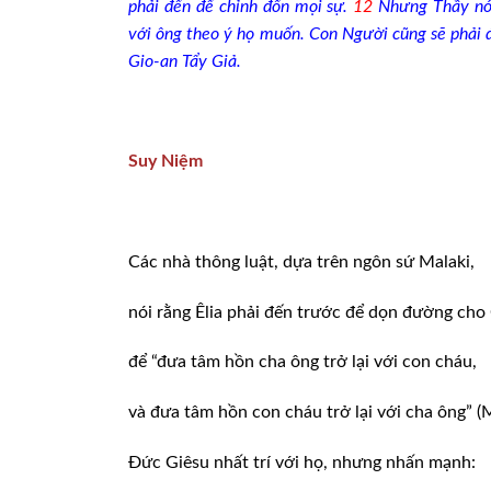
phải đến để chỉnh đốn mọi sự.
12
Nhưng Thầy nói 
với ông theo ý họ muốn. Con Người cũng sẽ phải 
Gio-an Tẩy Giả.
Suy Niệm
Các nhà thông luật, dựa trên ngôn sứ Malaki,
nói rằng Êlia phải đến trước để dọn đường cho 
để “đưa tâm hồn cha ông trở lại với con cháu,
và đưa tâm hồn con cháu trở lại với cha ông” (Ml
Đức Giêsu nhất trí với họ, nhưng nhấn mạnh: