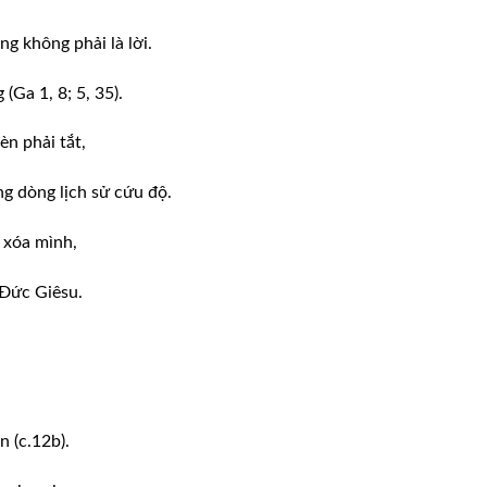
g không phải là lời.
(Ga 1, 8; 5, 35).
èn phải tắt,
g dòng lịch sử cứu độ.
 xóa mình,
 Đức Giêsu.
 (c.12b).