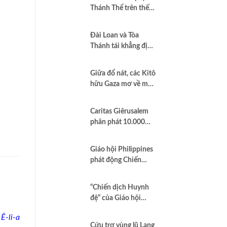
Thánh Thể trên thế
giới”
Đài Loan và Tòa
Thánh tái khẳng định
quan hệ hợp tác vì
hòa bình và dân chủ
Giữa đổ nát, các Kitô
hữu Gaza mơ về một
nền hòa bình công
bằng
Caritas Giêrusalem
phân phát 10.000
hộp sữa bột cho trẻ
em và các gia đình
Giáo hội Philippines
tại Dải Gaza
phát động Chiến
dịch áo trắng kêu gọi
chống tham nhũng
“Chiến dịch Huynh
và cầu nguyện cho
đệ” của Giáo hội
quốc gia
Brazil minh chứng
Ê-li-a
Công lý là Hình thức
Cứu trợ vùng lũ Lạng