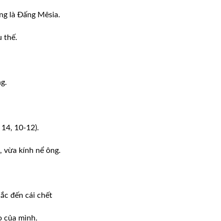
ng là Đấng Mêsia.
 thế.
g.
 14, 10-12).
, vừa kính nể ông.
ắc đến cái chết
o của mình.