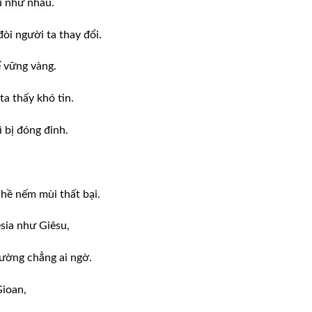
u như nhau.
đòi người ta thay đổi.
 vững vàng.
a thấy khó tin.
 bị đóng đinh.
 hề nếm mùi thất bại.
sia như Giêsu,
đường chẳng ai ngờ.
Gioan,