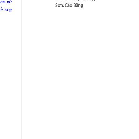
còn xử
cao nhất của Bác ái
Sơn, Cao Bằng
về ông