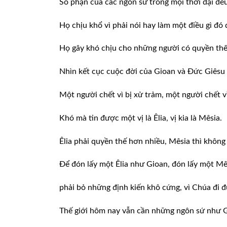
Số phận của các ngôn sứ trong mọi thời đại đề
Họ chịu khổ vì phải nói hay làm một điều gì đó 
Họ gây khó chịu cho những người có quyền thế
Nhìn kết cục cuộc đời của Gioan và Đức Giêsu t
Một người chết vì bị xử trảm, một người chết vì
Khó mà tin được một vị là Êlia, vị kia là Mêsia.
Êlia phải quyền thế hơn nhiều, Mêsia thì không
Để đón lấy một Êlia như Gioan, đón lấy một Mê
phải bỏ những định kiến khô cứng, vì Chúa đi 
Thế giới hôm nay vẫn cần những ngôn sứ như 