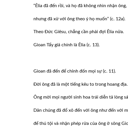
“Êlia đã đến rồi, và họ đã không nhìn nhận ông,
nhưng đã xử với ông theo ý họ muốn” (c. 12a).
Theo Đức Giêsu, chẳng cần phải đợi Êlia nữa.
Gioan Tẩy giả chính là Êlia (c. 13).
Gioan đã đến để chỉnh đốn mọi sự (c. 11).
Đời ông đã là một tiếng kêu to trong hoang địa.
Ông mời mọi người sinh hoa trái diễn tả lòng s
Dân chúng đã đổ xô đến với ông như đến với m
để thú tội và nhận phép rửa của ông ở sông Gi