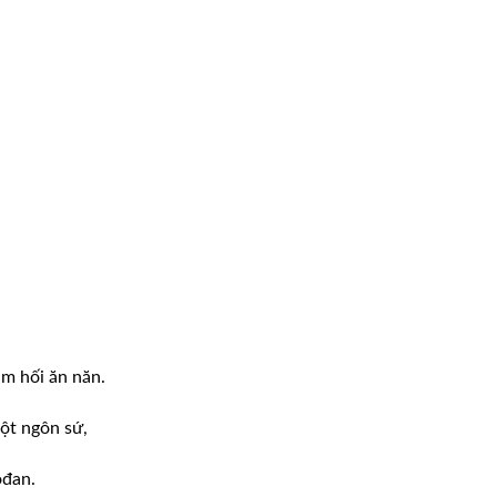
ám hối ăn năn.
ột ngôn sứ,
ođan.