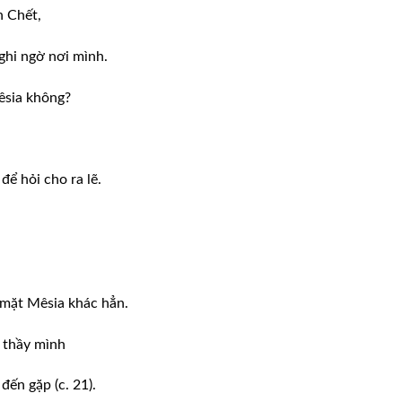
n Chết,
ghi ngờ nơi mình.
êsia không?
để hỏi cho ra lẽ.
 mặt Mêsia khác hẳn.
o thầy mình
đến gặp (c. 21).