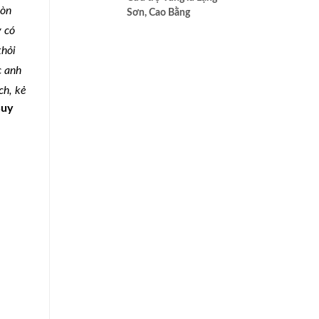
cao nhất của Bác ái
còn
Sơn, Cao Bằng
y có
khỏi
c anh
ch, kẻ
Suy