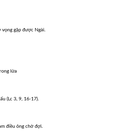
hy vọng gặp được Ngài.
rong lửa
u (Lc 3, 9, 16-17).
àm điều ông chờ đợi.