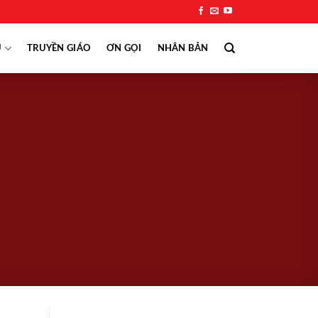
Ụ
TRUYỀN GIÁO
ƠN GỌI
NHÂN BẢN