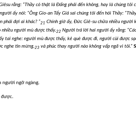
Giêsu rằng: “Thầy có thật là Đấng phải đến không, hay là chúng tôi 
người ấy nói: “Ông Gio-an Tẩy Giả sai chúng tôi đến hỏi Thầy: “Thầ
n phải đợi ai khác? “
Chính giờ ấy, Đức Giê-su chữa nhiều người 
21
o nhiều người mù được thấy.
Người trả lời hai người ấy rằng: “Cá
22
ấy tai nghe: người mù được thấy, kẻ què được đi, người cùi được sạ
ợc nghe tin mừng,
và phúc thay người nào không vấp ngã vì tôi.”
23
n người ngỡ ngàng.
c được.