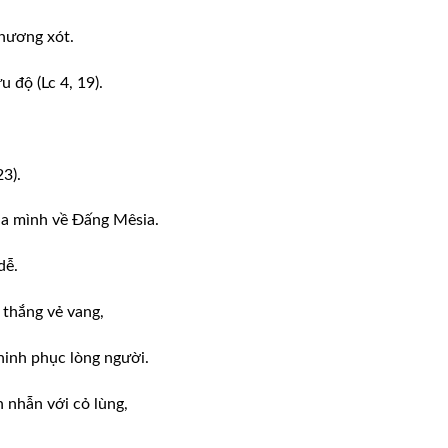
thương xót.
 độ (Lc 4, 19).
23).
ủa mình về Đấng Mêsia.
dễ.
 thắng vẻ vang,
inh phục lòng người.
 nhẫn với cỏ lùng,