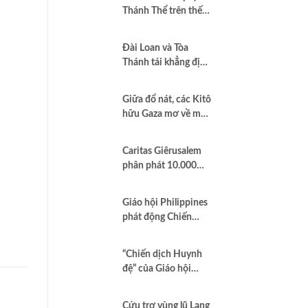
Thánh Thể trên thế
giới”
Đài Loan và Tòa
Thánh tái khẳng định
quan hệ hợp tác vì
hòa bình và dân chủ
Giữa đổ nát, các Kitô
hữu Gaza mơ về một
nền hòa bình công
bằng
Caritas Giêrusalem
phân phát 10.000
hộp sữa bột cho trẻ
em và các gia đình
Giáo hội Philippines
tại Dải Gaza
phát động Chiến
dịch áo trắng kêu gọi
chống tham nhũng
“Chiến dịch Huynh
và cầu nguyện cho
đệ” của Giáo hội
quốc gia
Brazil minh chứng
Công lý là Hình thức
Cứu trợ vùng lũ Lạng