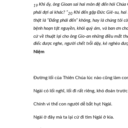
Khi ấy, ông Gioan sai hai môn đệ đến hỏi Chúa 
19
phải đợi ai khác? “
Khi đến gặp Đức Giê-su, hai 
20
thật là “Đấng phải đến” không, hay là chúng tôi cò
bệnh hoạn tật nguyền, khỏi quỷ ám, và ban ơn ch
cứ về thuật lại cho ông Gio-an những điều mắt th
điếc được nghe, người chết trỗi dậy, kẻ nghèo đư
Niệm
Đường lối của Thiên Chúa lúc nào cũng làm co
Ngài có lối nghĩ, lối đi rất riêng, khó đoán trướ
Chính vì thế con người dễ bắt hụt Ngài.
Ngài ở đây mà ta lại cứ đi tìm Ngài ở kia.