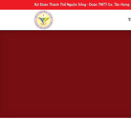
Skip
Xứ Đoàn Thánh Thể Nguồn Sống - Đoàn TNTT Gx. Tân Hưng
to
content
T