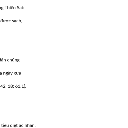
g Thiên Sai:
 được sạch,
dân chúng.
ia ngày xưa
42, 18; 61,1).
.
tiêu diệt ác nhân,