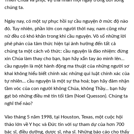
chúng ta.
Ngày nay, có một sự phục hồi sự cầu nguyện
ở mức độ nào
đó. Tuy nhiên, phần lớn con người thời nay, nam cũng như
nữ đều có
khó khăn trong khi cầu nguyện. Vô số những lời
phê phán của tâm thức hiện tại ảnh
hưởng đến tất cả
chúng ta một cách vô thức: cầu nguyện là đào nhiệm: đừng
xin
Chúa làm thay cho bạn, bạn hãy xắn tay áo mình lên…
cầu nguyện là một hành động
ma thuật của những người sơ
khai không hiểu biết chính xác những qui luật chính
xác của
tự nhiên… cầu nguyện là một sự tha hoá; bạn hãy đảm nhận
tầm vóc của
con người không Chúa, không Thầy… bạn hãy
gạt bỏ những điều mê tín tối tăm
(Noel Quesson). Chúng ta
nghĩ thế nào?
Vào tháng 5 năm 1998, tại Houston,
Texas, một cuộc hội
thảo lớn về Y học và Đức tin với sự tham dự của hơn 700
bác
sĩ, điều dưỡng, dược sĩ, nha sĩ. Những báo cáo cho thấy