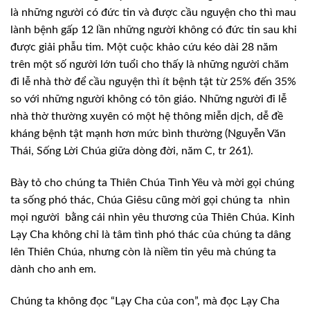
là những người có đức
tin và được cầu nguyện cho thì mau
lành bệnh gấp 12 lần những người không có đức
tin sau khi
được giải phẫu tim. Một cuộc khảo cứu kéo dài 28 năm
trên một số
người lớn tuổi cho thấy là những người chăm
đi lễ nhà thờ để cầu nguyện thì ít
bệnh tật từ 25% đến 35%
so với những người không có tôn giáo. Những người đi lễ
nhà thờ thường xuyên có một hệ thông miễn dịch, dễ đề
kháng bệnh tật mạnh hơn mức
bình thường (Nguyễn Văn
Thái, Sống Lời Chúa giữa dòng đời, năm C, tr 261).
Bày tỏ cho chúng ta Thiên Chúa Tình Yêu
và mời gọi chúng
ta sống phó thác, Chúa Giêsu cũng mời gọi chúng ta
nhìn
mọi người
bằng cái nhìn yêu thương của Thiên Chúa. Kinh
Lạy Cha không chỉ là tâm tình phó thác của chúng ta dâng
lên Thiên Chúa, nhưng
còn là niềm tin yêu mà chúng ta
dành cho anh em.
Chúng ta không đọc “Lạy Cha của con”, mà
đọc Lạy Cha