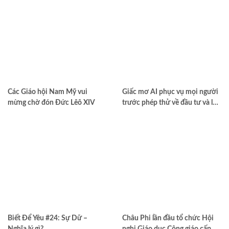
Các Giáo hội Nam Mỹ vui
Giấc mơ AI phục vụ mọi người
mừng chờ đón Đức Lêô XIV
trước phép thử về đầu tư và lợi
nhuận
Biết Để Yêu #24: Sự Dữ –
Châu Phi lần đầu tổ chức Hội