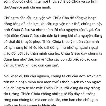
sống đạo của chúng ta mới thực sự là có Chúa và có
tình
thương với anh chị em mình.
Chúng ta cần cầu nguyện với Chúa Cha để
sống và hoạt
động tông đồ đắc lực, khi cầu nguyện như thế, chúng ta cậy
nhờ
Chúa Giêsu và nhờ chính lời cầu nguyện của Ngài. Có
một điểm Chúa Giêsu căn dặn
là trong khi cầu nguyện đừng
có thái độ thuyết phục Thiên Chúa theo ý muốn của
mình
bằng những lời khéo léo dài dòng như những người ngoại
giáo đối với các thần
minh của họ. Chúa Giêsu dạy chúng ta
đừng làm như thế, bởi vì “Cha các con đã
biết rõ các con
cần gì, trước khi các con cầu xin”.
Nói khác đi, khi cầu nguyện, chúng ta chỉ
cần đơn sơ khiêm
tốn nhìn nhận mình hèn mọn thiếu thốn, vạch rõ con người
của
chúng ta trước mặt Thiên Chúa, rồi vững dạ cậy trông
tin tưởng. Thiên Chúa chẳng
những sẽ lấp đầy cái trống
rỗng của chúng ta, mà còn dằn lắc, còn ban cho chúng
ta
nhiều ơn hơn chúng ta khấn xin.