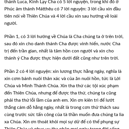
thánh Luca, Kinh Lạy Cha có 5 lời nguyện, trong khi đó ở
Phúc
âm thánh Mátthêu có 7 lời nguyện: 3 lời cầu xin đầu
tiên nói về Thiên Chúa và 4
lời cầu xin sau hướng về loài
người.
Phần 1, có 3 lời hướng về Chúa là Cha
chúng ta ở trên trời,
sau đó xin cho danh thánh Cha được vinh hiển, nước Cha
trị
đến trần gian, nhất là tâm hồn con người và xin cho
thánh ý Cha được thực hiện
dưới đất cũng như trên trời.
Phần 2 có 4 lời nguyện: xin lương thực hằng
ngày, nghĩa là
xin cơm bánh nuôi thân xác và của ăn nuôi hồn, tức là Lời
Chúa
và Mình Thánh Chúa. Xin tha thứ các tội xúc phạm
đến Thiên Chúa, nhưng để được
tha thứ, chúng ta cũng
phải tha thứ lỗi lầm của anh em. Xin ơn kiên trì để lướt
thắng cám dỗ hằng ngày, nhất là trong cơn thử thách sau
cùng trước sức tấn công
của tà thần muốn đưa chúng ta lìa
xa Chúa. Xin ơn thoát khỏi mọi sự dữ để có thể
phụng sự
Thiên Chúa và phục vụ tha nhân mọi ngày trong đời sống