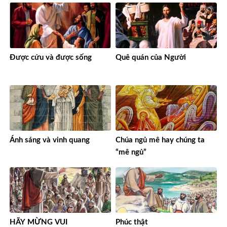
Được cứu và được sống
Quê quán của Người
Ánh sáng và vinh quang
Chúa ngủ mê hay chúng ta
“mê ngủ”
HÃY MỪNG VUI
Phúc thật