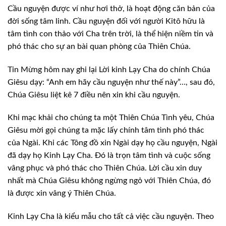
Cầu nguyện được ví như hơi thở, là hoạt
động căn bản của
đời sống tâm linh. Cầu nguyện đối với người Kitô hữu là
tâm
tình con thảo với Cha trên trời, là thể hiện niềm tin và
phó thác cho sự an bài
quan phòng của Thiên Chúa.
Tin Mừng hôm nay ghi lại Lời kinh Lạy
Cha do chính Chúa
Giêsu dạy: “Anh em hãy cầu nguyện như thế này”…, sau đó,
Chúa
Giêsu liệt kê 7 điều nên xin khi cầu nguyện.
Khi mạc khải cho chúng ta một Thiên Chúa
Tình yêu, Chúa
Giêsu mời gọi chúng ta mặc lấy chính tâm tình phó thác
của Ngài.
Khi các Tông đồ xin Ngài dạy họ cầu nguyện, Ngài
đã dạy họ Kinh Lạy Cha. Đó là
trọn tâm tình và cuộc sống
vâng phục và phó thác cho Thiên Chúa. Lời cầu xin
duy
nhất mà Chúa Giêsu không ngừng ngỏ với Thiên Chúa, đó
là được xin vâng ý
Thiên Chúa.
Kinh Lạy Cha là kiểu mẫu cho tất cả việc
cầu nguyện. Theo