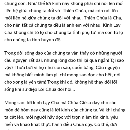
chúng con. Như thế lời kinh này không phải chỉ nói lên mối
liên hệ
giữa chúng ta đối với Thiên Chúa, mà còn nói lên
mối liên hệ giữa chúng ta đối
với nhau. Thiên Chúa là Cha,
cho nên tất cả chúng ta đều là anh em với nhau.
Kinh Lạy
Cha không chỉ tỏ lộ cho chúng ta tình phụ tử, mà còn tỏ lộ
cho chúng
ta tình huynh đệ.
Trong đời sống đạo của chúng ta vẫn thấy
có những người
cầu nguyện rất dài, nhưng lòng đạo thì lại quá ngắn! Tại sao
vậy?
Thưa bởi vì họ như con sáo, cuốn băng! Cầu nguyện
mà không biết mình làm gì, chỉ
mong sao đọc cho hết, nói
cho xong là yên tâm! Trong khi đó, không hề thay đổi
lối
sống khi sứ điệp Lời Chúa đòi hỏi…
Mong sao, lời kinh Lạy Cha mà Chúa Giêsu
dạy cho các
môn đệ hôm nay cũng là lời kinh của chúng ta. Và khi chúng
ta cất
lên, mỗi người hãy đọc với trọn niềm tin kính, yêu
mến và khao khát thực hành
điều Chúa dạy. Có thế, đời