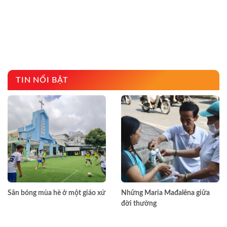
TIN NỔI BẬT
Sân bóng mùa hè ở một giáo xứ
Những Maria Mađalêna giữa
đời thường