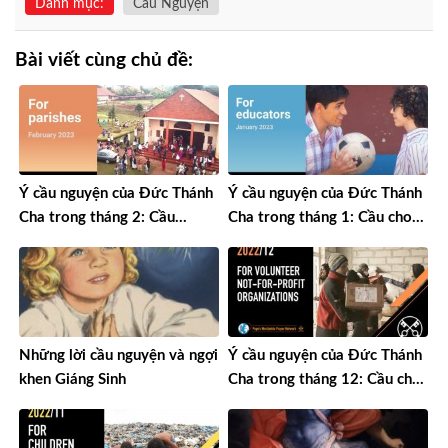
Danh mục:
Cầu Nguyện
Bài viết cùng chủ đề:
Ý cầu nguyện của Đức Thánh
Ý cầu nguyện của Đức Thánh
Cha trong tháng 2: Cầu
Cha trong tháng 1: Cầu cho
nguyện cho các giáo xứ
các nhà giáo dục
Những lời cầu nguyện và ngợi
Ý cầu nguyện của Đức Thánh
khen Giáng Sinh
Cha trong tháng 12: Cầu cho
các tổ chức tình nguyện phi
lợi nhuận