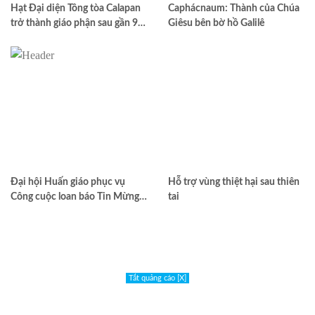
Hạt Đại diện Tông tòa Calapan
Caphácnaum: Thành của Chúa
trở thành giáo phận sau gần 90
Giêsu bên bờ hồ Galilê
năm truyền giáo
Đại hội Huấn giáo phục vụ
Hỗ trợ vùng thiệt hại sau thiên
Công cuộc loan báo Tin Mừng
tai
toàn quốc lần thứ VII – Khép lại
trong hiệp thông, mở ra một
hướng đi mới cho công cuộc
huấn giáo Việt Nam
Tắt quảng cáo [X]