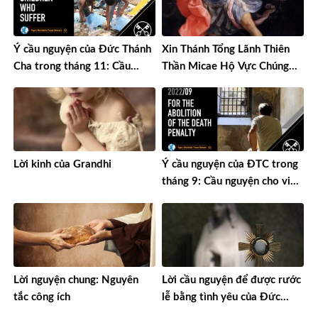
Ý cầu nguyện của Đức Thánh
Xin Thánh Tổng Lãnh Thiên
Cha trong tháng 11: Cầu
Thần Micae Hộ Vực Chúng
nguyện cho những trẻ em
Con Lướt Thắng Mưu Sâu
đang chịu đau khổ
Chước Hiểm Ác Quỉ Tà Ma
Lời kinh của Grandhi
Ý cầu nguyện của ĐTC trong
tháng 9: Cầu nguyện cho việc
bãi bỏ án tử hình
Lời nguyện chung: Nguyên
Lời cầu nguyện để được rước
tắc công ích
lễ bằng tình yêu của Đức
Trinh Nữ Maria