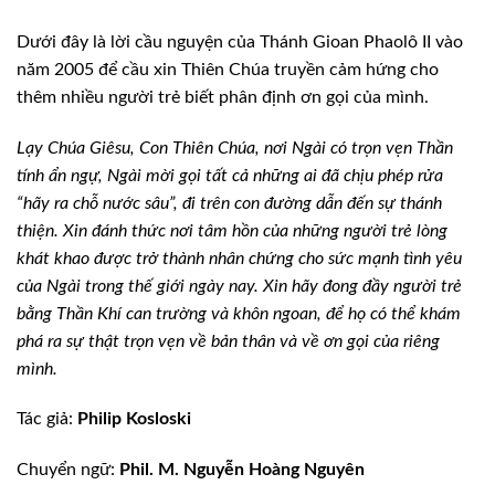
Dưới đây là lời cầu nguyện của Thánh
Gioan Phaolô II vào
năm 2005 để cầu xin Thiên Chúa truyền cảm hứng cho
thêm nhiều
người trẻ biết phân định ơn gọi của mình.
Lạy Chúa Giêsu, Con Thiên Chúa, nơi Ngài
có trọn vẹn Thần
tính ẩn ngự, Ngài mời gọi tất cả những ai đã chịu phép rửa
“hãy ra chỗ nước sâu”, đi trên con đường dẫn đến sự thánh
thiện. Xin đánh thức
nơi tâm hồn của những người trẻ lòng
khát khao được trở thành nhân chứng cho sức
mạnh tình yêu
của Ngài trong thế giới ngày nay. Xin hãy đong đầy người trẻ
bằng
Thần Khí can trường và khôn ngoan, để họ có thể khám
phá ra sự thật trọn vẹn về
bản thân và về ơn gọi của riêng
mình.
Tác giả:
Philip Kosloski
Chuyển ngữ:
Phil. M. Nguyễn Hoàng
Nguyên