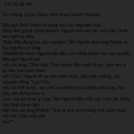
Mt 26,36-40
Tin Mừng Chúa Giêsu Kitô theo thánh Mathêu.
Bấy giờ Đức Giêsu đi cùng với các ông đến một
thửa đất gọi là Ghếtsêmani. Người nói với các môn đệ: “Anh
em ngồi lại đây,
Thầy đến đàng kia cầu nguyện.” Rồi Người đưa ông Phêrô và
hai người con ông
Dêbêđê đi theo. Người bắt đầu cảm thấy buồn rầu xao xuyến.
Bấy giờ Người nói
với các ông: “Tâm hồn Thầy buồn đến chết được. Anh em ở
lại đây mà canh thức
với Thầy.” Người đi xa hơn một chút, sấp mặt xuống, cầu
nguyện rằng: “Lạy Cha,
nếu có thể được, xin cho con khỏi phải uống chén này. Tuy
vậy, xin đừng theo ý
con, mà xin theo ý Cha.” Rồi Người đến chỗ các môn đệ, thấy
các ông đang ngủ,
liền nói với ông Phêrô: “Thế ra anh em không thể canh thức
nổi với Thầy một giờ
sao?”
·