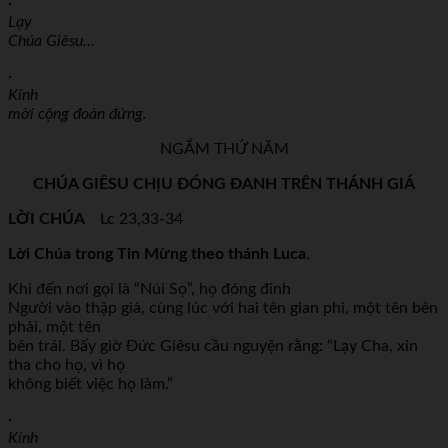
·
Lạy
Chúa Giêsu…
·
Kính
mời cộng đoàn đứng.
NGẮM THỨ NĂM
CHÚA GIÊSU CHỊU ĐÓNG ĐANH TRÊN THÁNH GIÁ
LỜI CHÚA
Lc 23,33-34
Lời Chúa trong Tin Mừng theo thánh Luca
.
Khi đến nơi gọi là “Núi Sọ”, họ đóng đinh
Người vào thập giá, cùng lúc với hai tên gian phi, một tên bên
phải, một tên
bên trái. Bấy giờ Đức Giêsu cầu nguyện rằng: “Lạy Cha, xin
tha cho họ, vì họ
không biết việc họ làm.”
·
Kính