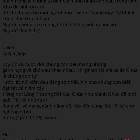
quan trọng là chúng ta biết cách đón nhận khổ đau trong Đức
Kitô để sinh ơn cứu
độ cho ta và cho mọi người như Thánh Phaolô dạy: “Một khi
cùng chịu đau khổ với
Người, chúng ta sẽ cùng được hưởng vinh quang với
Người”
(Rm 8,17).
·
Thinh
lặng 3 giây.
Lạy Chúa, cuộc đời chúng con đều mang những
gánh nặng và khổ đau khác nhau. Khi phạm tội mà xa lìa Chúa
là chúng con tự
rước lấy nỗi đớn đau đáng sợ nhất. Xin cho chúng con biết
đặt tất cả niềm cậy
trông nơi Lòng Thương Xót của Chúa như chính Chúa đã mời
gọi: “Tất cả những ai
đang vất vả mang gánh nặng nề, hãy đến cùng Tôi, Tôi sẽ cho
nghỉ ngơi bồi
dưỡng”
(Mt 11,28)
. Amen.
·
Đọc