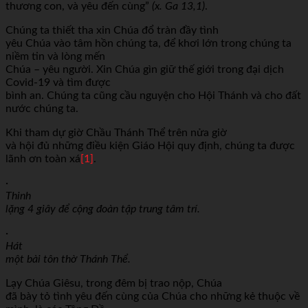
thương con, và yêu đến cùng”
(x. Ga 13,1)
.
Chúng ta thiết tha xin Chúa đổ tràn đầy tình
yêu Chúa vào tâm hồn chúng ta, để khơi lớn trong chúng ta
niềm tin và lòng mến
Chúa – yêu người. Xin Chúa gìn giữ thế giới trong đại dịch
Covid-19 và tìm được
bình an. Chúng ta cũng cầu nguyện cho Hội Thánh và cho đất
nước chúng ta.
Khi tham dự giờ Chầu Thánh Thể trên nửa giờ
và hội đủ những điều kiện Giáo Hội quy định, chúng ta được
lãnh ơn toàn xá
[1]
.
·
Thinh
lặng 4 giây để cộng đoàn tập trung tâm trí.
·
Hát
một bài tôn thờ Thánh Thể.
Lạy Chúa Giêsu, trong đêm bị trao nộp, Chúa
đã bày tỏ tình yêu đến cùng của Chúa cho những kẻ thuộc về