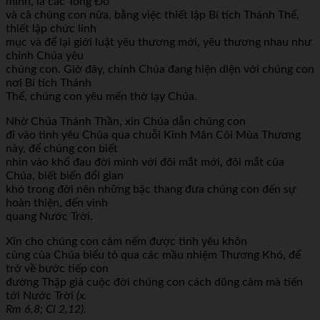
mình, là các Tông Đồ
và cả chúng con nữa, bằng việc thiết lập Bí tích Thánh Thể,
thiết lập chức linh
mục và để lại giới luật yêu thương mới, yêu thương nhau như
chính Chúa yêu
chúng con. Giờ đây, chính Chúa đang hiện diện với chúng con
nơi Bí tích Thánh
Thể, chúng con yêu mến thờ lạy Chúa.
Nhờ Chúa Thánh Thần, xin Chúa dẫn chúng con
đi vào tình yêu Chúa qua chuỗi Kinh Mân Côi Mùa Thương
này, để chúng con biết
nhìn vào khổ đau đời mình với đôi mắt mới, đôi mắt của
Chúa, biết biến đổi gian
khó trong đời nên những bậc thang đưa chúng con đến sự
hoàn thiện, đến vinh
quang Nước Trời.
Xin cho chúng con cảm nếm được tình yêu khôn
cùng của Chúa biểu tỏ qua các mầu nhiệm Thương Khó, để
trở về bước tiếp con
đường Thập giá cuộc đời chúng con cách dũng cảm mà tiến
tới Nước Trời
(x.
Rm 6,8; Cl 2,12).