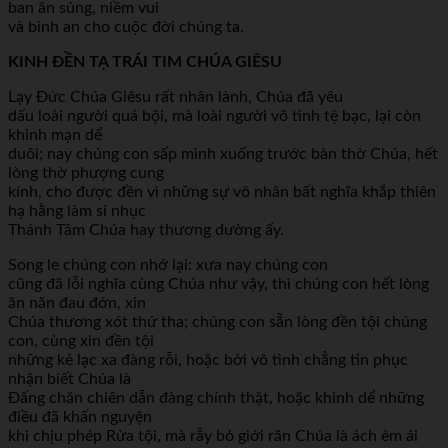
ban ân sủng, niềm vui
và bình an cho cuộc đời chúng ta.
KINH ĐỀN TẠ TRÁI TIM CHÚA GIÊSU
Lạy Đức Chúa Giêsu rất nhân lành, Chúa đã yêu
dấu loài người quá bội, mà loài người vô tình tệ bạc, lại còn
khinh mạn dể
duôi; nay chúng con sấp mình xuống trước bàn thờ Chúa, hết
lòng thờ phượng cung
kính, cho được đền vì những sự vô nhân bất nghĩa khắp thiên
hạ hằng làm sỉ nhục
Thánh Tâm Chúa hay thương dường ấy.
Song le chúng con nhớ lại: xưa nay chúng con
cũng đã lỗi nghĩa cùng Chúa như vậy, thì chúng con hết lòng
ăn năn đau đớn, xin
Chúa thương xót thứ tha; chúng con sẵn lòng đền tội chúng
con, cùng xin đền tội
những kẻ lạc xa đàng rỗi, hoặc bởi vô tình chẳng tin phục
nhận biết Chúa là
Đấng chăn chiên dẫn đàng chính thật, hoặc khinh dể những
điều đã khấn nguyện
khi chịu phép Rửa tội, mà rẫy bỏ giới răn Chúa là ách êm ái