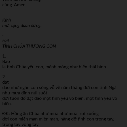
cùng. Amen.
·
Kính
mời cộng đoàn đứng.
·
Hát:
TÌNH CHÚA THƯƠNG CON
1.
Bao
la tình Chúa yêu con, mênh mông như biển thái bình
2.
dạt
dào như ngàn con sóng vỗ về năm tháng đời con tình Ngài
như mưa đỉnh núi suốt
đời tuôn đổ dạt dào một tình yêu vô biên, một tình yêu vô
biên.
ĐK: Hồng ân Chúa như mưa như mưa, rơi xuống
đời con miên man miên man, nâng đỡ tình con trong tay,
trong tay vòng tay