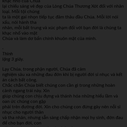
khạc nhổ của Chúa
lại chiếu sáng vẻ đẹp của Lòng Chúa Thương Xót đối với nhân
loại. Mỗi tội chúng
ta là một gai nhọn tiếp tục đâm thâu đầu Chúa. Mỗi lời nói
xấu, nói hành tha
nhân, mỗi bất trung và xúc phạm đối với bạn đời là chúng ta
khạc nhổ vào mặt
Chúa và làm dơ bẩn chính khuôn mặt của mình.
·
Thinh
lặng 3 giây.
Lạy Chúa, trong phận người, Chúa đã cảm
nghiệm sâu xa những đau đớn khi bị người đời sỉ nhục và kết
án cách bất công.
Chắc chắn Chúa biết chúng con cần gì trong những hoàn
cảnh ngang trái này. Xin
giúp chúng con chịu đựng và thánh hóa những hiểu lầm và
oan ức chúng con gặp
phải trên đường đời. Xin cho chúng con đừng gây nên nỗi sỉ
nhục cho người thân
và tha nhân, nhưng sẵn sàng chấp nhận mọi hy sinh, đớn đau
để cho bạn đời, con