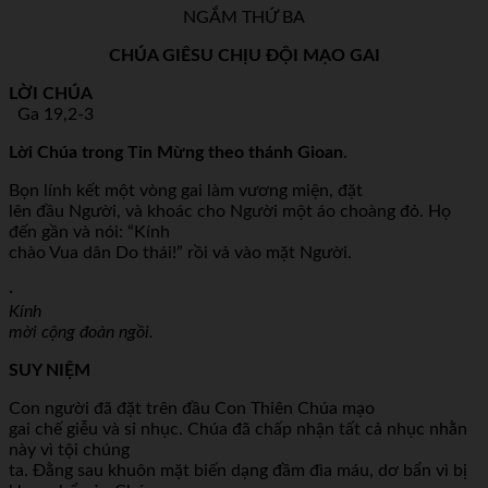
NGẮM THỨ BA
CHÚA GIÊSU CHỊU ĐỘI MẠO GAI
LỜI CHÚA
Ga 19,2-3
Lời Chúa trong Tin Mừng theo thánh Gioan
.
Bọn lính kết một vòng gai làm vương miện, đặt
lên đầu Người, và khoác cho Người một áo choàng đỏ. Họ
đến gần và nói: “Kính
chào Vua dân Do thái!” rồi vả vào mặt Người.
·
Kính
mời cộng đoàn ngồi.
SUY NIỆM
Con người đã đặt trên đầu Con Thiên Chúa mạo
gai chế giễu và sỉ nhục. Chúa đã chấp nhận tất cả nhục nhằn
này vì tội chúng
ta. Đằng sau khuôn mặt biến dạng đầm đìa máu, dơ bẩn vì bị