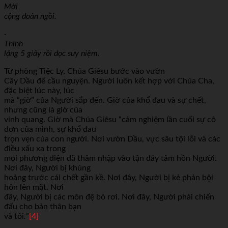
Mời
cộng đoàn ngồi.
·
Thinh
lặng 5 giây rồi đọc suy niệm.
Từ phòng Tiệc Ly, Chúa Giêsu bước vào vườn
Cây Dầu để cầu nguyện. Người luôn kết hợp với Chúa Cha,
đặc biệt lúc này, lúc
mà “giờ” của Người sắp đến. Giờ của khổ đau và sự chết,
nhưng cũng là giờ của
vinh quang. Giờ mà Chúa Giêsu “cảm nghiệm lần cuối sự cô
đơn của mình, sự khổ đau
trọn vẹn của con người. Nơi vườn Dầu, vực sâu tội lỗi và các
điều xấu xa trong
mọi phương diện đã thâm nhập vào tận đáy tâm hồn Người.
Nơi đây, Người bị khủng
hoảng trước cái chết gần kề. Nơi đây, Người bị kẻ phản bội
hôn lên mặt. Nơi
đây, Người bị các môn đệ bỏ rơi. Nơi đây, Người phải chiến
đấu cho bản thân bạn
và tôi
.
”
[4]