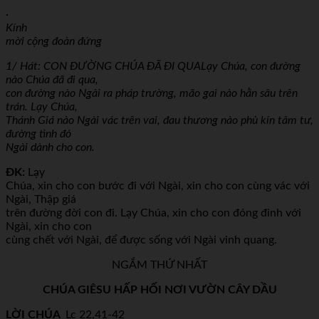
·
Kính
mời cộng đoàn đứng
1/ Hát: CON ĐƯỜNG CHÚA ĐÃ ĐI QUA
Lạy Chúa, con đường
nào Chúa đã đi qua,
con đường nào Ngài ra pháp trường, mão gai nào hằn sâu trên
trán. Lạy Chúa,
Thánh Giá nào Ngài vác trên vai, đau thương nào phủ kín tâm tư,
đường tình đó
Ngài dành cho con.
ĐK:
Lạy
Chúa, xin cho con bước đi với Ngài, xin cho con cùng vác với
Ngài, Thập giá
trên đường đời con đi. Lạy Chúa, xin cho con đóng đinh với
Ngài, xin cho con
cùng chết với Ngài, để được sống với Ngài vinh quang.
NGẮM THỨ NHẤT
CHÚA GIÊSU HẤP HỐI NƠI VƯỜN CÂY DẦU
LỜI CHÚA
Lc 22,41-42