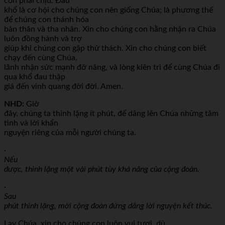
con phải chịu. Đau
khổ là cơ hội cho chúng con nên giống Chúa; là phương thế
để chúng con thánh hóa
bản thân và tha nhân. Xin cho chúng con hằng nhận ra Chúa
luôn đồng hành và trợ
giúp khi chúng con gặp thử thách. Xin cho chúng con biết
chạy đến cùng Chúa,
lãnh nhận sức mạnh đỡ nâng, và lòng kiên trì để cùng Chúa đi
qua khổ đau thập
giá đến vinh quang đời đời. Amen.
NHD:
Giờ
đây, chúng ta thinh lặng ít phút, để dâng lên Chúa những tâm
tình và lời khẩn
nguyện riêng của mỗi người chúng ta.
·
Nếu
được, thinh lặng một vài phút tùy khả năng của cộng đoàn.
·
Sau
phút thinh lặng, mời cộng đoàn đứng dâng lời nguyện kết thúc.
Lạy Chúa, xin cho chúng con luôn vui tươi, dù