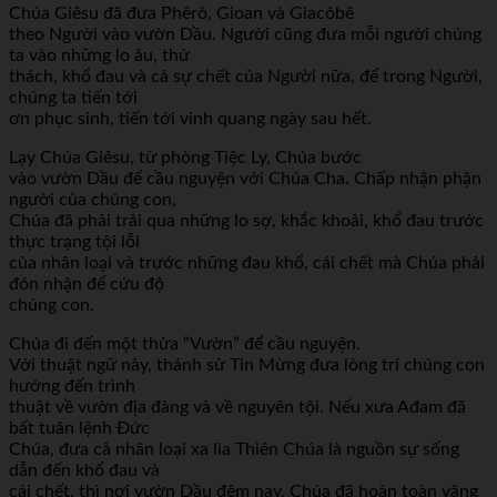
Chúa Giêsu đã đưa Phêrô, Gioan và Giacôbê
theo Người vào vườn Dầu. Người cũng đưa mỗi người chúng
ta vào những lo âu, thử
thách, khổ đau và cả sự chết của Người nữa, để trong Người,
chúng ta tiến tới
ơn phục sinh, tiến tới vinh quang ngày sau hết.
Lạy Chúa Giêsu, từ phòng Tiệc Ly, Chúa bước
vào vườn Dầu để cầu nguyện với Chúa Cha. Chấp nhận phận
người của chúng con,
Tắt quảng cáo [X]
Chúa đã phải trải qua những lo sợ, khắc khoải, khổ đau trước
thực trạng tội lỗi
của nhân loại và trước những đau khổ, cái chết mà Chúa phải
đón nhận để cứu độ
chúng con.
Chúa đi đến một thửa “Vườn” để cầu nguyện.
Với thuật ngữ này, thánh sử Tin Mừng đưa lòng trí chúng con
hướng đến trình
thuật về vườn địa đàng và về nguyên tội. Nếu xưa Ađam đã
bất tuân lệnh Đức
Chúa, đưa cả nhân loại xa lìa Thiên Chúa là nguồn sự sống
dẫn đến khổ đau và
cái chết, thì nơi vườn Dầu đêm nay, Chúa đã hoàn toàn vâng