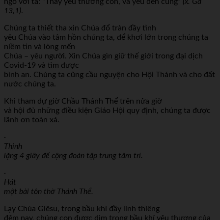
ngỏ với ta: “Thầy yêu thương con, và yêu đến cùng”
(x. Ga
13,1)
.
Chúng ta thiết tha xin Chúa đổ tràn đầy tình
yêu Chúa vào tâm hồn chúng ta, để khơi lớn trong chúng ta
niềm tin và lòng mến
Chúa – yêu người. Xin Chúa gìn giữ thế giới trong đại dịch
Covid-19 và tìm được
bình an. Chúng ta cũng cầu nguyện cho Hội Thánh và cho đất
nước chúng ta.
Khi tham dự giờ Chầu Thánh Thể trên nửa giờ
và hội đủ những điều kiện Giáo Hội quy định, chúng ta được
lãnh ơn toàn xá.
·
Thinh
lặng 4 giây để cộng đoàn tập trung tâm trí.
·
Hát
một bài tôn thờ Thánh Thể.
Lạy Chúa Giêsu, trong bầu khí đầy linh thiêng
đêm nay, chúng con được dìm trong bầu khí yêu thương của