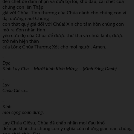
đến chết để đảm nhận và đưa tội lỗi, khổ đau, cái chết của
chúng con lên Thập
giá với Chúa. Tình thương của Chúa dành cho chúng con vĩ
đại dường nào! Chúng
con thật quý giá đối với Chúa! Xin cho tâm hồn chúng con
mở ra đón nhận tình
yêu cứu độ của Chúa để được thứ tha và chữa lành, được
trở nên hiện thân
của Lòng Chúa Thương Xót cho mọi người. Amen.
·
Đọc
Kinh Lạy Cha – Mười kinh Kính Mừng – (Kinh Sáng Danh).
·
Lạy
Chúa Giêsu…
·
Kính
mời cộng đoàn đứng.
Lạy Chúa Giêsu, Chúa đã chấp nhận mọi đau khổ
để mạc khải cho chúng con ý nghĩa của những gian nan chúng