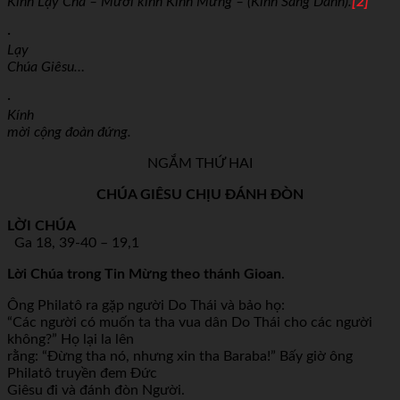
Kinh Lạy Cha – Mười kinh Kính Mừng – (Kinh Sáng Danh).
[2]
·
Lạy
Chúa Giêsu…
·
Kính
mời cộng đoàn đứng.
NGẮM THỨ HAI
CHÚA GIÊSU CHỊU ĐÁNH ĐÒN
LỜI CHÚA
Ga 18, 39-40 – 19,1
Lời Chúa trong Tin Mừng theo thánh Gioan
.
Ông Philatô ra gặp người Do Thái và bảo họ:
“Các người có muốn ta tha vua dân Do Thái cho các người
không?” Họ lại la lên
rằng: “Đừng tha nó, nhưng xin tha Baraba!” Bấy giờ ông
Philatô truyền đem Đức
Giêsu đi và đánh đòn Người.