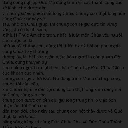
dâng công nghiệp Đức Mẹ đồng trinh và các thánh cùng các
kẻ lành, cho được đền
vì những sự vô phép mất lòng Chúa. Chúng con thật lòng hứa
cùng Chúa: từ này về
sau, nhờ ơn Chúa giúp, thì chúng con sẽ giữ đức tin vững
vàng, ăn ở thanh sạch,
giữ luật Phúc Âm cho trọn, nhất là luật mến Chúa yêu người,
cho được bù lại
những tội chúng con, cùng tội thiên hạ đã bội ơn phụ nghĩa
cùng Chúa hay thương
dường ấy, lại hết sức ngăn ngừa kẻo người ta còn phạm đến
Chúa, cùng khuyên dụ
cho nhiều người trở lại theo chân Chúa. Lạy Đức Chúa Giêsu
cực khoan cực nhân,
chúng con cậy vì lời Đức Nữ đồng trinh Maria đã hiệp công
chuộc tội cầu bầu,
xin Chúa nhậm lễ đền tội chúng con thật lòng kính dâng mà
tạ Chúa, cùng xin cho
chúng con được ơn bền đỗ, giữ lòng trung tín lo việc bổn
phận làm tôi Chúa cho
đến trọn đời, cho ngày sau chúng con hết thảy được về Quê
thật, là nơi Chúa
hằng sống hằng trị cùng Đức Chúa Cha, và Đức Chúa Thánh
Thần đời đời chẳng