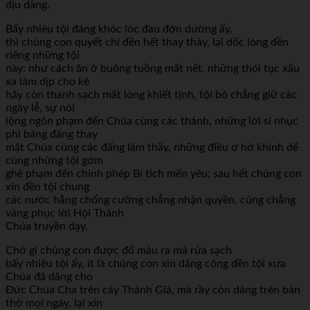
dịu dàng.
Bấy nhiêu tội đáng khóc lóc đau đớn dường ấy,
thì chúng con quyết chí đền hết thay thảy, lại dốc lòng đền
riêng những tội
này: như cách ăn ở buông tuồng mất nết, những thói tục xấu
xa làm dịp cho kẻ
hãy còn thanh sạch mất lòng khiết tịnh, tội bỏ chẳng giữ các
ngày lễ, sự nói
lộng ngôn phạm đến Chúa cùng các thánh, những lời sỉ nhục
phỉ báng đấng thay
mặt Chúa cùng các đấng làm thầy, những điều ơ hờ khinh dể
cùng những tội gớm
ghê phạm đến chính phép Bí tích mến yêu; sau hết chúng con
xin đền tội chung
các nước hằng chống cưỡng chẳng nhận quyền, cùng chẳng
vâng phục lời Hội Thánh
Chúa truyền dạy.
Chớ gì chúng con được đổ máu ra mà rửa sạch
bấy nhiêu tội ấy, ít là chúng con xin dâng công đền tội xưa
Chúa đã dâng cho
Đức Chúa Cha trên cây Thánh Giá, mà rầy còn dâng trên bàn
thờ mọi ngày, lại xin