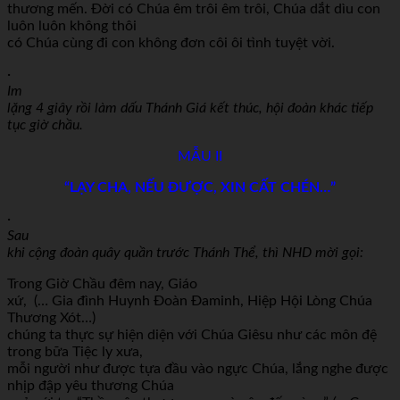
thương mến. Đời có Chúa êm trôi êm trôi, Chúa dắt dìu con
luôn luôn không thôi
có Chúa cùng đi con không đơn côi ôi tình tuyệt vời.
·
Im
lặng 4 giây rồi làm dấu Thánh Giá kết thúc, hội đoàn khác tiếp
tục giờ chầu.
MẪU II
“LẠY CHA, NẾU ĐƯỢC, XIN CẤT CHÉN…”
·
Sau
khi cộng đoàn quây quần trước Thánh Thể, thì NHD mời gọi:
Trong Giờ Chầu đêm nay, Giáo
xứ, (… Gia đình Huynh Đoàn Đaminh, Hiệp Hội Lòng Chúa
Thương Xót…)
chúng ta thực sự hiện diện với Chúa Giêsu như các môn đệ
trong bữa Tiệc ly xưa,
mỗi người như được tựa đầu vào ngực Chúa, lắng nghe được
nhịp đập yêu thương Chúa