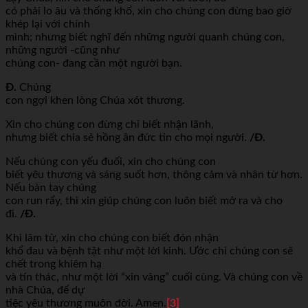
có phải lo âu và thống khổ, xin cho chúng con đừng bao giờ
khép lại với chính
mình; nhưng biết nghĩ đến những người quanh chúng con,
những người -cũng như
chúng con- đang cần một người bạn.
Đ.
Chúng
con ngợi khen lòng Chúa xót thương.
Xin cho chúng con đừng chỉ biết nhận lãnh,
nhưng biết chia sẻ hồng ân đức tin cho mọi người.
/Đ.
Nếu chúng con yếu đuối, xin cho chúng con
biết yêu thương và sáng suốt hơn, thông cảm và nhân từ hơn.
Nếu bàn tay chúng
con run rẩy, thì xin giúp chúng con luôn biết mở ra và cho
đi.
/Đ.
Khi lâm tử, xin cho chúng con biết đón nhận
khổ đau và bệnh tật như một lời kinh. Ước chi chúng con sẽ
chết trong khiêm hạ
và tín thác, như một lời “xin vâng” cuối cùng. Và chúng con về
nhà Chúa, để dự
tiệc yêu thương muôn đời. Amen.
[3]