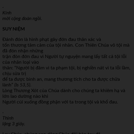
·
Kính
mời cộng đoàn ngồi.
SUY NIỆM
Đánh đón là hình phạt gây đớn đau thân xác và
tổn thương tâm cảm của tội nhân. Con Thiên Chúa vô tội mà
đã đón nhận những
trận đòn đớn đau vì Người tự nguyện mang lấy tất cả tội lỗi
của nhân loại vào
thân: “Người bị đâm vì ta phạm tội, bị nghiền nát vì ta lỗi lầm,
chịu sửa trị
để ta được bình an, mang thương tích cho ta được chữa
lành”
(Is 53,5)
.
Lòng Thương Xót của Chúa dành cho chúng ta khiêm hạ và
lớn lao dường nào khi
Người cúi xuống đồng phận với ta trong tội và khổ đau.
·
Thinh
lặng 3 giây.