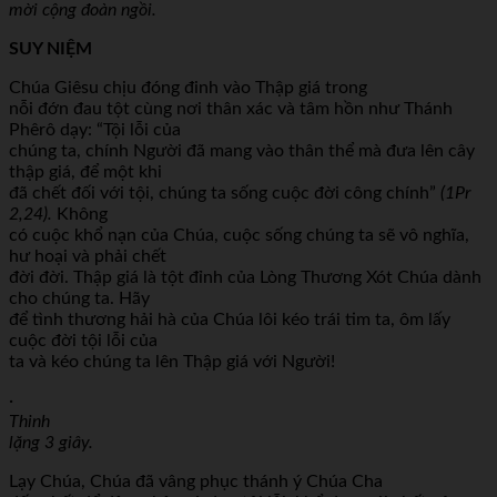
mời cộng đoàn ngồi.
SUY NIỆM
Chúa Giêsu chịu đóng đinh vào Thập giá trong
nỗi đớn đau tột cùng nơi thân xác và tâm hồn như Thánh
Phêrô dạy: “Tội lỗi của
chúng ta, chính Người đã mang vào thân thể mà đưa lên cây
thập giá, để một khi
đã chết đối với tội, chúng ta sống cuộc đời công chính”
(1Pr
2,24).
Không
có cuộc khổ nạn của Chúa, cuộc sống chúng ta sẽ vô nghĩa,
hư hoại và phải chết
đời đời. Thập giá là tột đỉnh của Lòng Thương Xót Chúa dành
cho chúng ta. Hãy
để tình thương hải hà của Chúa lôi kéo trái tim ta, ôm lấy
cuộc đời tội lỗi của
ta và kéo chúng ta lên Thập giá với Người!
·
Thinh
lặng 3 giây.
Lạy Chúa, Chúa đã vâng phục thánh ý Chúa Cha