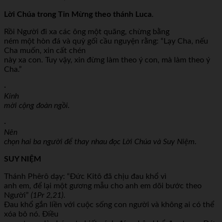
Lời Chúa trong Tin Mừng theo thánh Luca
.
Rồi Người đi xa các ông một quãng, chừng bằng
ném một hòn đá và quỳ gối cầu nguyện rằng: “Lạy Cha, nếu
Cha muốn, xin cất chén
này xa con. Tuy vậy, xin đừng làm theo ý con, mà làm theo ý
Cha.”
·
Kính
mời cộng đoàn ngồi.
·
Nên
chọn hai ba người để thay nhau đọc Lời Chúa và Suy Niệm.
SUY NIỆM
Thánh Phêrô dạy: “Đức Kitô đã chịu đau khổ vì
anh em, để lại một gương mẫu cho anh em dõi bước theo
Người”
(1Pr 2,21)
.
Đau khổ gắn liền với cuộc sống con người và không ai có thể
xóa bỏ nó. Điều