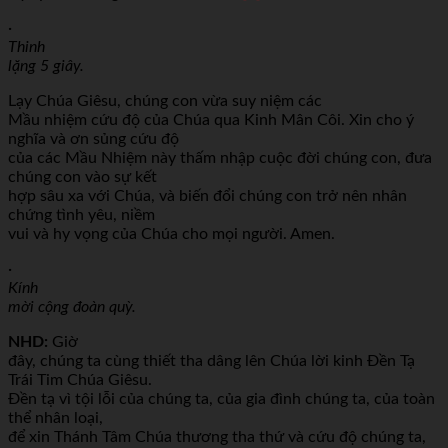
·
Thinh
lặng 5 giây.
Lạy Chúa Giêsu, chúng con vừa suy niệm các
Mầu nhiệm cứu độ của Chúa qua Kinh Mân Côi. Xin cho ý
nghĩa và ơn sủng cứu độ
của các Mầu Nhiệm này thấm nhập cuộc đời chúng con, đưa
chúng con vào sự kết
hợp sâu xa với Chúa, và biến đổi chúng con trở nên nhân
chứng tình yêu, niềm
vui và hy vọng của Chúa cho mọi người. Amen.
·
Kính
mời cộng đoàn quỳ.
NHD:
Giờ
đây, chúng ta cùng thiết tha dâng lên Chúa lời kinh Đền Tạ
Trái Tim Chúa Giêsu.
Đền tạ vì tội lỗi của chúng ta, của gia đình chúng ta, của toàn
thể nhân loại,
để xin Thánh Tâm Chúa thương tha thứ và cứu độ chúng ta,