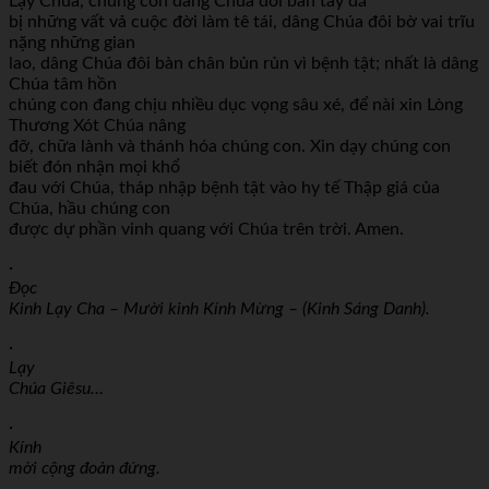
Lạy Chúa, chúng con dâng Chúa đôi bàn tay đã
bị những vất vả cuộc đời làm tê tái, dâng Chúa đôi bờ vai trĩu
nặng những gian
lao, dâng Chúa đôi bàn chân bủn rủn vì bệnh tật; nhất là dâng
Chúa tâm hồn
chúng con đang chịu nhiều dục vọng sâu xé, để nài xin Lòng
Thương Xót Chúa nâng
đỡ, chữa lành và thánh hóa chúng con. Xin dạy chúng con
biết đón nhận mọi khổ
đau với Chúa, tháp nhập bệnh tật vào hy tế Thập giá của
Chúa, hầu chúng con
được dự phần vinh quang với Chúa trên trời. Amen.
·
Đọc
Kinh Lạy Cha – Mười kinh Kính Mừng – (Kinh Sáng Danh).
·
Lạy
Chúa Giêsu…
·
Kính
mời cộng đoàn đứng.