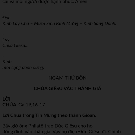
cái và mọi người được hạnh phúc. Amen.
·
Đọc
Kinh Lạy Cha – Mười kinh Kính Mừng – Kinh Sáng Danh.
·
Lạy
Chúa Giêsu…
·
Kính
mời cộng đoàn đứng.
NGẮM THỨ BỐN
CHÚA GIÊSU VÁC THÁNH GIÁ
LỜI
CHÚA
Ga 19,16-17
Lời Chúa trong Tin Mừng theo thánh Gioan
.
Bấy giờ ông Philatô trao Đức Giêsu cho họ
đóng đinh vào thập giá. Vậy họ điệu Đức Giêsu đi. Chính