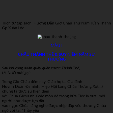
Trích từ tập sách: Hướng Dẫn Giờ Chầu Thứ Năm Tuần Thánh
Gp Xuân Lộc
MẪU I
CHẦU THÁNH THỂ & SUY NIỆM NĂM SỰ
THƯƠNG
Sau khi cộng đoàn quây quần trước Thánh Thể,
thì NHD mời gọi:
Trong Giờ Chầu đêm nay, Giáo họ (… Gia đình
Huynh Đoàn Đaminh, Hiệp Hội Lòng Chúa Thương Xót…)
chúng ta thực sự hiện diện
với Chúa Giêsu như các môn đệ trong bữa Tiệc ly xưa, mỗi
người như được tựa đầu
vào ngực Chúa, lắng nghe được nhịp đập yêu thương Chúa
ngỏ với ta: “Thầy yêu