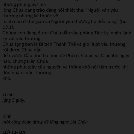
những phút giây/ mà
lòng Chúa đang trào dâng nỗi thiết tha: “Người vẫn yêu
thương những kẻ thuộc về
mình còn ở thế gian và Người yêu thương họ đến cùng”
(Ga
13,1)
.
Chúng con đang được Chúa dẫn vào phòng Tiệc Ly, nhận lãnh
kỷ vật yêu thương
Chúa tặng ban là Bí tích Thánh Thể và giới luật yêu thương,
rồi được Chúa dẫn
đến vườn Dầu như ba môn đệ Phêrô, Gioan và Giacôbê ngày
nào, chứng kiến Chúa
những phút giây cầu nguyện và thống khổ nội tâm trước khi
đón nhận cuộc Thương
khó.
·
Thinh
lặng 5 giây.
·
Kính
mời cộng đoàn đứng để lắng nghe Lời Chúa.
LỜI CHÚA