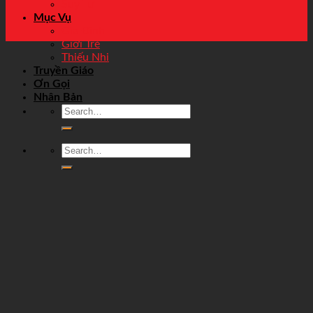
Suy Tư
Mục Vụ
Gia Đình
Giới Trẻ
Thiếu Nhi
Truyền Giáo
Ơn Gọi
Nhân Bản