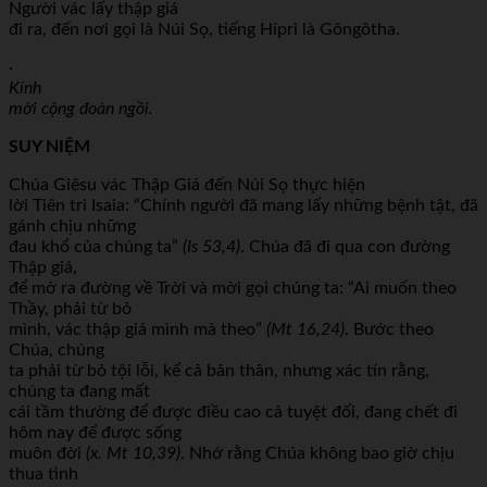
Người vác lấy thập giá
đi ra, đến nơi gọi là Núi Sọ, tiếng Hípri là Gôngôtha.
·
Kính
mời cộng đoàn ngồi.
SUY NIỆM
Chúa Giêsu vác Thập Giá đến Núi Sọ thực hiện
lời Tiên tri Isaia: “Chính người đã mang lấy những bệnh tật, đã
gánh chịu những
đau khổ của chúng ta”
(Is 53,4)
. Chúa đã đi qua con đường
Thập giá,
để mở ra đường về Trời và mời gọi chúng ta: “Ai muốn theo
Thầy, phải từ bỏ
mình, vác thập giá mình mà theo”
(Mt 16,24)
. Bước theo
Chúa, chúng
ta phải từ bỏ tội lỗi, kể cả bản thân, nhưng xác tín rằng,
chúng ta đang mất
cái tầm thường để được điều cao cả tuyệt đối, đang chết đi
hôm nay để được sống
muôn đời
(x. Mt 10,39)
. Nhớ rằng Chúa không bao giờ chịu
thua tình