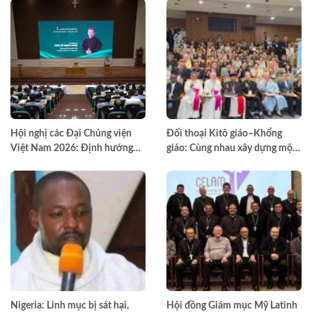
trong hiệp thông, mở ra một
hướng đi mới cho công cuộc
huấn giáo Việt Nam
Hội nghị các Đại Chủng viện
Đối thoại Kitô giáo–Khổng
Việt Nam 2026: Định hướng
giáo: Cùng nhau xây dựng một
đào tạo môn đệ thừa sai
thế giới hài hòa hơn
Nigeria: Linh mục bị sát hại,
Hội đồng Giám mục Mỹ Latinh