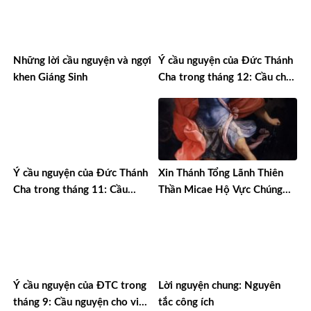
Những lời cầu nguyện và ngợi
Ý cầu nguyện của Đức Thánh
khen Giáng Sinh
Cha trong tháng 12: Cầu cho
các tổ chức tình nguyện phi
lợi nhuận
Ý cầu nguyện của Đức Thánh
Xin Thánh Tổng Lãnh Thiên
Cha trong tháng 11: Cầu
Thần Micae Hộ Vực Chúng
nguyện cho những trẻ em
Con Lướt Thắng Mưu Sâu
đang chịu đau khổ
Chước Hiểm Ác Quỉ Tà Ma
Ý cầu nguyện của ĐTC trong
Lời nguyện chung: Nguyên
tháng 9: Cầu nguyện cho việc
tắc công ích