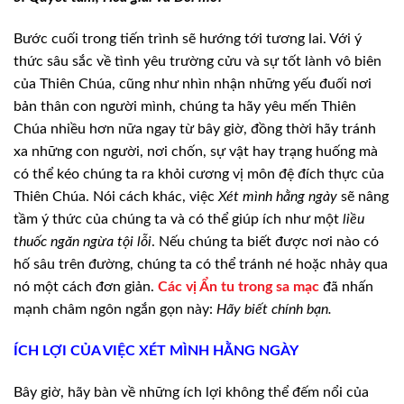
Bước cuối trong tiến trình sẽ hướng tới tương
lai. Với ý
thức sâu sắc về tình yêu trường cửu và sự tốt lành vô biên
của Thiên
Chúa, cũng như nhìn nhận những yếu đuối nơi
bản thân con người mình, chúng ta
hãy yêu mến Thiên
Chúa nhiều hơn nữa ngay từ bây giờ, đồng thời hãy tránh
xa
những con người, nơi chốn, sự vật hay trạng huống mà
có thể kéo chúng ta ra
khỏi cương vị môn đệ đích thực của
Thiên Chúa. Nói cách khác, việc
Xét
mình hằng ngày
sẽ nâng
tầm ý thức của chúng ta và có thể giúp ích như
một
liều
thuốc ngăn ngừa tội lỗi
. Nếu chúng ta biết được nơi nào có
hố sâu trên đường, chúng ta có thể tránh né hoặc nhảy qua
nó một cách đơn
giản.
Các vị Ẩn tu trong sa mạc
đã nhấn
mạnh châm ngôn ngắn gọn này:
Hãy biết chính bạn.
ÍCH LỢI CỦA VIỆC XÉT
MÌNH HẰNG NGÀY
Bây giờ, hãy bàn về những ích lợi không thể đếm
nổi của