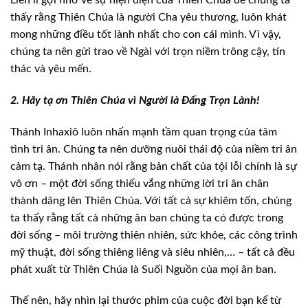
thấy rằng Thiên Chúa là người Cha yêu thương, luôn khát
mong những
điều tốt lành nhất cho con cái mình. Vì vậy,
chúng ta nên gửi trao về Ngài với
trọn niềm trông cậy, tín
thác và yêu mến.
2. Hãy tạ ơn Thiên Chúa
vì Người là Đấng Trọn Lành!
Thánh Inhaxiô luôn nhấn mạnh tầm quan trọng của
tâm
tình tri ân. Chúng ta nên dưỡng nuôi thái độ của niềm tri ân
cảm tạ. Thánh
nhân nói rằng bản chất của tội lỗi chính là sự
vô ơn – một đời sống thiếu vắng
những lời tri ân chân
thành dâng lên Thiên Chúa. Với tất cả sự khiêm tốn, chúng
ta thấy rằng tất cả những ân ban chúng ta có được trong
đời sống – môi trường
thiên nhiên, sức khỏe, các công trình
mỹ thuật, đời sống thiêng liêng và siêu
nhiên,… – tất cả đều
phát xuất từ Thiên Chúa là Suối Nguồn của mọi ân ban.
Thế nên, hãy nhìn lại thước phim của cuộc đời
bạn kể từ