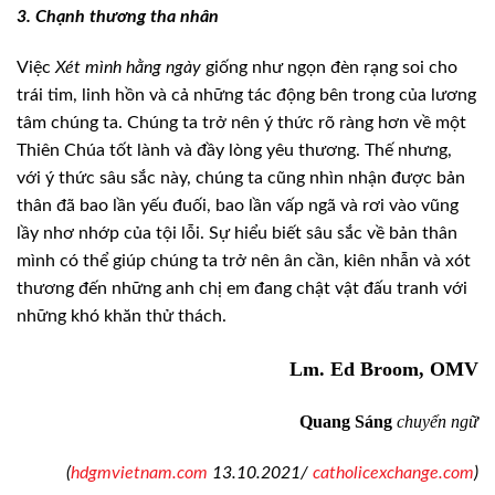
3. Chạnh thương tha nhân
Việc
Xét mình hằng ngày
giống
như ngọn đèn rạng soi cho
trái tim, linh hồn và cả những tác động bên trong của
lương
tâm chúng ta. Chúng ta trở nên ý thức rõ ràng hơn về một
Thiên Chúa tốt
lành và đầy lòng yêu thương. Thế nhưng,
với ý thức sâu sắc này, chúng ta cũng
nhìn nhận được bản
thân đã bao lần yếu đuối, bao lần vấp ngã và rơi vào vũng
lầy nhơ nhớp của tội lỗi. Sự hiểu biết sâu sắc về bản thân
mình có thể giúp
chúng ta trở nên ân cần, kiên nhẫn và xót
thương đến những anh chị em đang chật
vật đấu tranh với
những khó khăn thử thách.
Lm. Ed Broom, OMV
Quang Sáng
chuyển ngữ
(
hdgmvietnam.com
13.10.2021/
catholicexchange.com
)