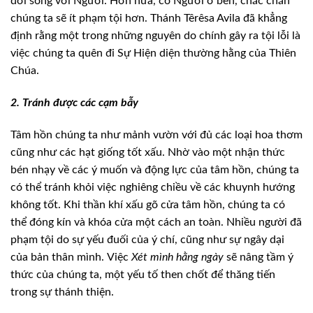
đời
sống với Người. Hơn nữa, có Người ở bên, chắc chắn
chúng ta sẽ ít phạm tội hơn.
Thánh Têrêsa Avila đã khẳng
định rằng một trong những nguyên do chính gây ra
tội lỗi là
việc chúng ta quên đi Sự Hiện diện thường hằng của Thiên
Chúa.
2. Tránh được các cạm
bẫy
Tâm hồn chúng ta như mảnh vườn với đủ các loại
hoa thơm
cũng như các hạt giống tốt xấu. Nhờ vào một nhận thức
bén nhạy về các
ý muốn và động lực của tâm hồn, chúng ta
có thể tránh khỏi việc nghiêng chiều
về các khuynh hướng
không tốt. Khi thần khí xấu gõ cửa tâm hồn, chúng ta có
thể
đóng kín và khóa cửa một cách an toàn. Nhiều người đã
phạm tội do sự yếu đuối
của ý chí, cũng như sự ngây dại
của bản thân mình.
Việc
Xét
mình hằng ngày
sẽ nâng tầm ý
thức của chúng ta, một yếu tố then chốt
để thăng tiến
trong sự thánh thiện.