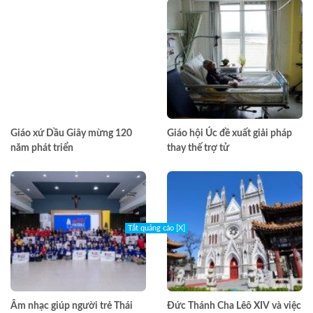
Giáo xứ Dầu Giây mừng 120
Giáo hội Úc đề xuất giải pháp
năm phát triển
thay thế trợ tử
Tắt quảng cáo [X]
Âm nhạc giúp người trẻ Thái
Đức Thánh Cha Lêô XIV và việc