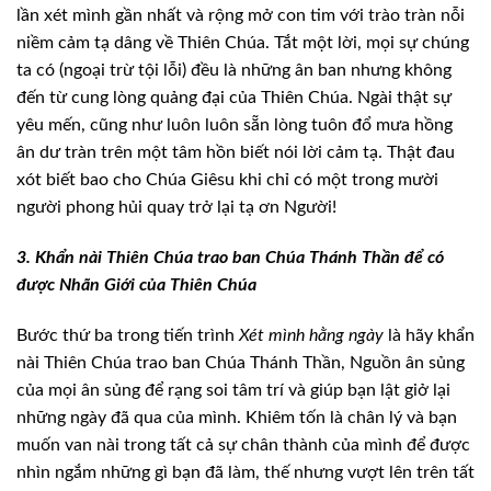
lần xét mình gần nhất và rộng mở con tim với trào tràn nỗi
niềm cảm
tạ dâng về Thiên Chúa. Tắt một lời, mọi sự chúng
ta có (ngoại trừ tội lỗi) đều
là những ân ban nhưng không
đến từ cung lòng quảng đại của Thiên Chúa. Ngài
thật sự
yêu mến, cũng như luôn luôn sẵn lòng tuôn đổ mưa hồng
ân dư tràn trên
một tâm hồn biết nói lời cảm tạ. Thật đau
xót biết bao cho Chúa Giêsu khi chỉ
có một trong mười
người phong hủi quay trở lại tạ ơn Người!
3. Khẩn nài Thiên Chúa
trao ban Chúa Thánh Thần để có
được Nhãn Giới của Thiên Chúa
Bước thứ ba trong tiến trình
Xét mình
hằng ngày
là hãy khẩn
nài Thiên Chúa trao ban Chúa Thánh Thần, Nguồn
ân sủng
của mọi ân sủng để rạng soi tâm trí và giúp bạn lật giở lại
những ngày
đã qua của mình. Khiêm tốn là chân lý và bạn
muốn van nài trong tất cả sự chân
thành của mình để được
nhìn ngắm những gì bạn đã làm, thế nhưng vượt lên trên
tất