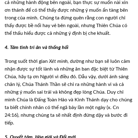
cả những hành động bên ngoài, bạn thực sự muốn nài xin
ơn thánh để có thể
thấy được những ý muốn ẩn tàng bên
trong của mình. Chúng ta đừng quên rằng con
người chỉ
thấy được bề nổi hay vẻ bên ngoài, nhưng Thiên Chúa có
thể thấu hiểu
được cả những ý định bị che khuất.
4. Tâm tình tri ân và
thống hối
Trong suốt thời gian
Xét mình
, dường
như bạn sẽ luôn cảm
nhận được sự tốt lành và những ân ban đặc biệt từ Thiên
Chúa, hãy tạ ơn Người vì điều đó. Dẫu vậy, dưới ánh sáng
chân lý, Chúa Thánh
Thần sẽ chỉ ra những hành vi và cả
những ý muốn sai trái và không đẹp lòng
Chúa. Duy chỉ
mình Chúa là Đấng Toàn Hảo và Kinh Thánh dạy cho chúng
ta biết
chính nhân có thể ngã bảy lần một ngày (x. Cn
24:16), nhưng chúng ta sẽ nhất
định đứng dậy và bước đi
tiếp.
5. Quyết tâm, Hòa giải
và Đổi mới