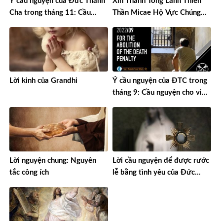
Ý cầu nguyện của Đức Thánh
Xin Thánh Tổng Lãnh Thiên
Cha trong tháng 11: Cầu
Thần Micae Hộ Vực Chúng
nguyện cho những trẻ em
Con Lướt Thắng Mưu Sâu
đang chịu đau khổ
Chước Hiểm Ác Quỉ Tà Ma
Lời kinh của Grandhi
Ý cầu nguyện của ĐTC trong
tháng 9: Cầu nguyện cho việc
bãi bỏ án tử hình
Lời nguyện chung: Nguyên
Lời cầu nguyện để được rước
tắc công ích
lễ bằng tình yêu của Đức
Trinh Nữ Maria