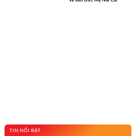
về bên Đức Mẹ Núi Cúi
TIN NỔI BẬT