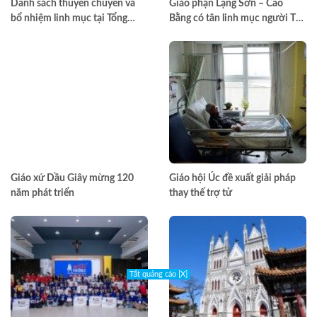
Danh sách thuyên chuyển và
Giáo phận Lạng Sơn – Cao
bổ nhiệm linh mục tại Tổng
Bằng có tân linh mục người Tày
Giáo phận TPHCM năm 2026
đầu tiên
Giáo xứ Dầu Giây mừng 120
Giáo hội Úc đề xuất giải pháp
năm phát triển
thay thế trợ tử
Tắt quảng cáo [X]