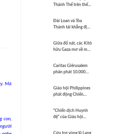
Thánh Thể trên thế
giới”
Đài Loan và Tòa
Thánh tái khẳng định
quan hệ hợp tác vì
hòa bình và dân chủ
Giữa đổ nát, các Kitô
hữu Gaza mơ về một
nền hòa bình công
bằng
Caritas Giêrusalem
phân phát 10.000
hộp sữa bột cho trẻ
ầy. Mà
em và các gia đình
Giáo hội Philippines
tại Dải Gaza
phát động Chiến
dịch áo trắng kêu gọi
chống tham nhũng
“Chiến dịch Huynh
và cầu nguyện cho
đệ” của Giáo hội
g con,
quốc gia
Brazil minh chứng
 người
Công lý là Hình thức
Cứu trợ vùng lũ Lạng
m nghe