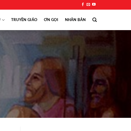
Ụ
TRUYỀN GIÁO
ƠN GỌI
NHÂN BẢN