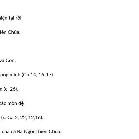
ện tại rồi
iên Chúa.
và Con,
ong mình (Ga 14, 16-17).
 (c. 26).
 các môn đệ
(x. Ga 2, 22; 12,16).
n của cả Ba Ngôi Thiên Chúa.