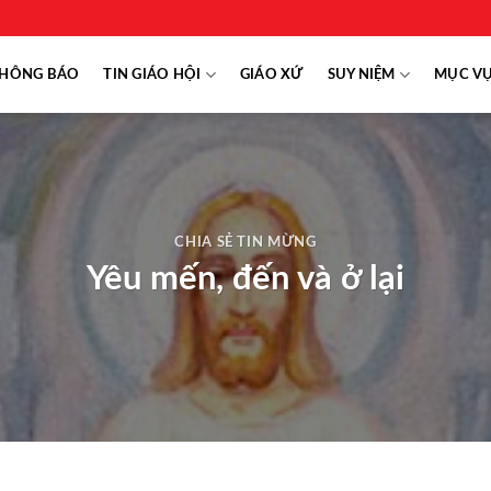
HÔNG BÁO
TIN GIÁO HỘI
GIÁO XỨ
SUY NIỆM
MỤC V
CHIA SẺ TIN MỪNG
Yêu mến, đến và ở lại