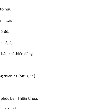
itô hữu.
on người.
 ở đó,
r 12, 4).
 bầu khí thiên đàng,
 thiên hạ (Mt 8, 11).
h phúc bên Thiên Chúa,