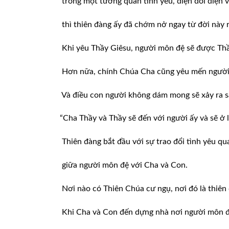
trong một tương quan tình yêu, diện đối diện v
thì thiên đàng ấy đã chớm nở ngay từ đời này r
Khi yêu Thầy Giêsu, người môn đệ sẽ được Thầy
Hơn nữa, chính Chúa Cha cũng yêu mến người ấ
Và điều con người không dám mong sẽ xảy ra s
“Cha Thầy và Thầy sẽ đến với người ấy và sẽ ở lạ
Thiên đàng bắt đầu với sự trao đổi tình yêu qua
giữa người môn đệ với Cha và Con.
Nơi nào có Thiên Chúa cư ngụ, nơi đó là thiên
Khi Cha và Con đến dựng nhà nơi người môn đệ