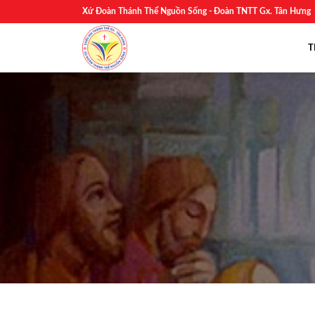
Skip
Xứ Đoàn Thánh Thể Nguồn Sống - Đoàn TNTT Gx. Tân Hưng
to
content
T