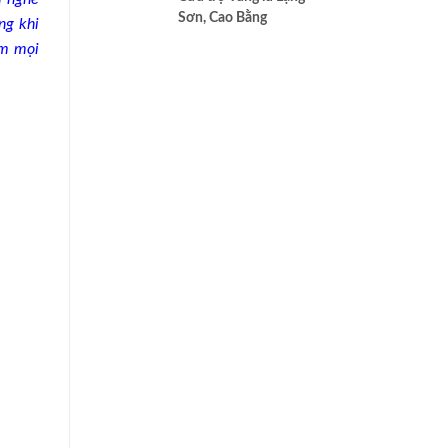
cao nhất của Bác ái
Sơn, Cao Bằng
ng khi
em mọi