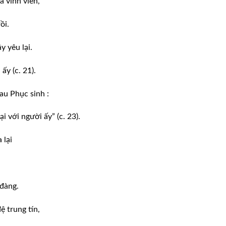
à vĩnh viễn,
ồi.
 yêu lại.
y (c. 21).
au Phục sinh :
i với người ấy” (c. 23).
 lại
 đàng.
 trung tín,