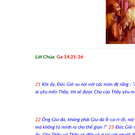
Lời Chúa:
Ga 14,21-26
21
Khi ấy, Đức Giê-su nói với các môn đệ rằng : 
ai yêu mến Thầy, thì sẽ được Cha của Thầy yêu mế
22
Ông Giu-đa, không phải Giu-đa Ít-ca-ri-ốt, nói
mà không tỏ mình ra cho thế gian ?”
23
Đức Giê-su
ấy. Cha Thầy và Thầy sẽ đến và ở lại với người ấ