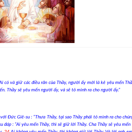
“Ai có và giữ các điều răn của Thầy, người ấy mới là kẻ yêu mến Th
n. Thầy sẽ yêu mến người ấy, và sẽ tỏ mình ra cho người ấy.”
 với Đức Giê-su : “Thưa Thầy, tại sao Thầy phải tỏ mình ra cho chún
 đáp : “Ai yêu mến Thầy, thì sẽ giữ lời Thầy. Cha Thầy sẽ yêu mến
y.
24
Ai không yêu mến Thầy, thì không giữ lời Thầy. Và lời anh e