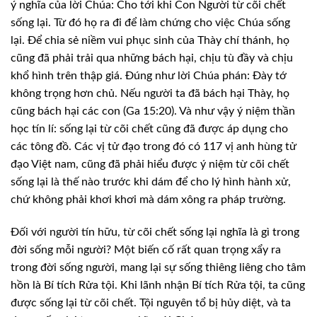
ý nghĩa của lời Chúa: Cho tới khi Con Người từ cõi chết
sống lại.
Từ đó họ ra đi để làm chứng cho việc Chúa sống
lại. Ðể chia sẻ niềm vui phục
sinh của Thày chí thánh, họ
cũng đã phải trải qua những bách hại, chịu tù đầy
và chịu
khổ hình trên thập giá. Ðúng như lời Chúa phán: Ðày tớ
không trọng hơn
chủ. Nếu người ta đã bách hại Thày, họ
cũng bách hại các con (Ga 15:20). Và như
vậy ý niệm thần
học tín lí: sống lại từ cõi chết cũng đã được áp dụng cho
các
tông đồ. Các vị tử đạo trong đó có 117 vị anh hùng tử
đạo Việt nam, cũng đã phải
hiểu được ý niệm từ cõi chết
sống lại là thế nào trước khi dám để cho lý hình
hành xử,
chứ không phải khơi khơi mà dám xông ra pháp trường.
Ðối với người tín hữu, từ cõi chết sống
lại nghĩa là gì trong
đời sống mỗi người? Một biến cố rất quan trọng xẩy ra
trong đời sống người, mang lại sự sống thiêng liêng cho tâm
hồn là Bí tích Rửa
tội. Khi lãnh nhận Bí tích Rửa tội, ta cũng
được sống lại từ cõi chết. Tội
nguyên tổ bị hủy diệt, và ta