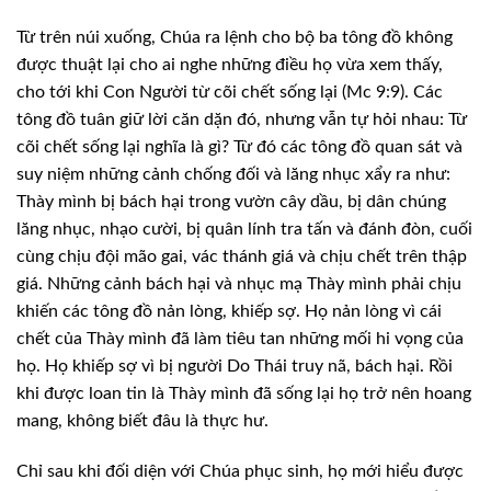
Từ trên núi xuống, Chúa ra lệnh cho bộ
ba tông đồ không
được thuật lại cho ai nghe những điều họ vừa xem thấy,
cho tới
khi Con Người từ cõi chết sống lại (Mc 9:9). Các
tông đồ tuân giữ lời căn dặn
đó, nhưng vẫn tự hỏi nhau: Từ
cõi chết sống lại nghĩa là gì? Từ đó các tông đồ
quan sát và
suy niệm những cảnh chống đối và lăng nhục xẩy ra như:
Thày mình bị
bách hại trong vườn cây dầu, bị dân chúng
lăng nhục, nhạo cười, bị quân lính
tra tấn và đánh đòn, cuối
cùng chịu đội mão gai, vác thánh giá và chịu chết
trên thập
giá. Những cảnh bách hại và nhục mạ Thày mình phải chịu
khiến các
tông đồ nản lòng, khiếp sợ. Họ nản lòng vì cái
chết của Thày mình đã làm tiêu
tan những mối hi vọng của
họ. Họ khiếp sợ vì bị người Do Thái truy nã, bách hại.
Rồi
khi được loan tin là Thày mình đã sống lại họ trở nên hoang
mang, không biết
đâu là thực hư.
Chỉ sau khi đối diện với Chúa phục sinh,
họ mới hiểu được