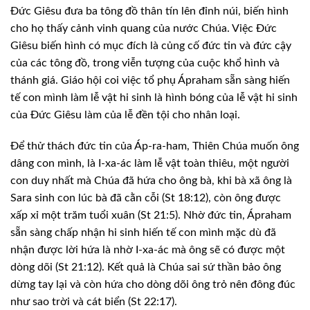
Ðức Giêsu đưa ba tông đồ thân tín lên đỉnh núi, biến hình
cho
họ thấy cảnh vinh quang của nước Chúa. Việc Ðức
Giêsu biến hình có mục đích là
củng cố đức tin và đức cậy
của các tông đồ, trong viễn tượng của cuộc khổ hình
và
thánh giá. Giáo hội coi việc tổ phụ Ápraham sẵn sàng hiến
tế con mình làm lễ
vật hi sinh là hình bóng của lễ vật hi sinh
của Ðức Giêsu làm của lễ đền tội
cho nhân loại.
Ðể thử thách đức tin của Áp-ra-ham,
Thiên Chúa muốn ông
dâng con mình, là I-xa-ác làm lễ vật toàn thiêu, một người
con duy nhất mà Chúa đã hứa cho ông bà, khi bà xã ông là
Sara sinh con lúc bà
đã cằn cỗi (St 18:12), còn ông được
xấp xỉ một trăm tuổi xuân (St 21:5). Nhờ đức
tin, Ápraham
sẵn sàng chấp nhận hi sinh hiến tế con mình mặc dù đã
nhận được lời
hứa là nhờ I-xa-ác mà ông sẽ có được một
dòng dõi (St 21:12). Kết quả là Chúa
sai sứ thần bảo ông
dừng tay lại và còn hứa cho dòng dõi ông trỏ nên đông đúc
như sao trời và cát biển (St 22:17).