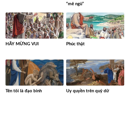
“mê ngủ”
HÃY MỪNG VUI
Phúc thật
Tên tôi là đạo binh
Uy quyền trên quỷ dữ