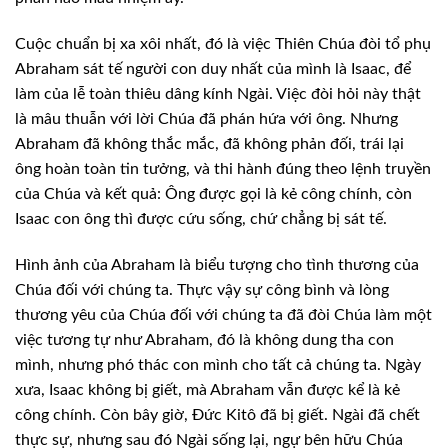
Cuộc chuẩn bị xa xôi nhất, đó là việc
Thiên Chúa đòi tổ phụ
Abraham sát tế người con duy nhất của mình là Isaac, để
làm của lễ toàn thiêu dâng kính Ngài. Việc đòi hỏi này thật
là mâu thuẫn với lời
Chúa đã phán hứa với ông. Nhưng
Abraham đã không thắc mắc, đã không phản đối,
trái lại
ông hoàn toàn tin tưởng, và thi hành đúng theo lệnh truyền
của Chúa và
kết quả: Ông được gọi là kẻ công chính, còn
Isaac con ông thì được cứu sống, chứ
chẳng bị sát tế.
Hình ảnh của Abraham là biểu tượng cho
tình thương của
Chúa đối với chúng ta. Thực vậy sự công bình và lòng
thương yêu
của Chúa đối với chúng ta đã đòi Chúa làm một
việc tương tự như Abraham, đó là
không dung tha con
mình, nhưng phó thác con mình cho tất cả chúng ta. Ngày
xưa,
Isaac không bị giết, mà Abraham vẫn được kể là kẻ
công chính. Còn bây giờ, Đức
Kitô đã bị giết. Ngài đã chết
thực sự, nhưng sau đó Ngài sống lại, ngự bên hữu
Chúa