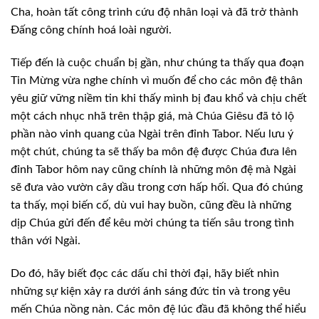
Cha, hoàn tất công trình cứu độ nhân loại và đã trở thành
Đấng công chính
hoá loài người.
Tiếp đến là cuộc chuẩn bị gần, như chúng
ta thấy qua đoạn
Tin Mừng vừa nghe chính vì muốn để cho các môn đệ thân
yêu giữ
vững niềm tin khi thấy mình bị đau khổ và chịu chết
một cách nhục nhã trên thập
giá, mà Chúa Giêsu đã tỏ lộ
phần nào vinh quang của Ngài trên đỉnh Tabor. Nếu
lưu ý
một chút, chúng ta sẽ thấy ba môn đệ được Chúa đưa lên
đỉnh Tabor hôm nay
cũng chính là những môn đệ mà Ngài
sẽ đưa vào vườn cây dầu trong cơn hấp hối.
Qua đó chúng
ta thấy, mọi biến cố, dù vui hay buồn, cũng đều là những
dịp Chúa
gửi đến để kêu mời chúng ta tiến sâu trong tình
thân với Ngài.
Do đó, hãy biết đọc các dấu chỉ thời đại,
hãy biết nhìn
những sự kiện xảy ra dưới ánh sáng đức tin và trong yêu
mến Chúa
nồng nàn. Các môn đệ lúc đầu đã không thể hiểu