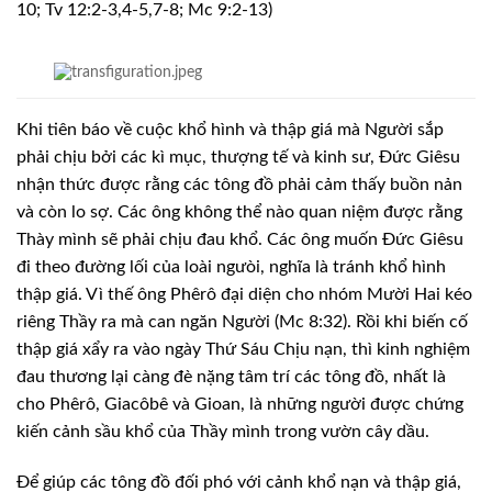
10; Tv 12:2-3,4-5,7-8; Mc 9:2-13)
Khi tiên báo về cuộc khổ hình và thập
giá mà Người sắp
phải chịu bởi các kì mục, thượng tế và kinh sư, Ðức Giêsu
nhận
thức được rằng các tông đồ phải cảm thấy buồn nản
và còn lo sợ. Các ông không
thể nào quan niệm được rằng
Thày mình sẽ phải chịu đau khổ. Các ông muốn Ðức
Giêsu
đi theo đường lối của loài ngưòi, nghĩa là tránh khổ hình
thập giá. Vì thế
ông Phêrô đại diện cho nhóm Mười Hai kéo
riêng Thầy ra mà can ngăn Người (Mc
8:32). Rồi khi biến cố
thập giá xẩy ra vào ngày Thứ Sáu Chịu nạn, thì kinh nghiệm
đau thương lại càng đè nặng tâm trí các tông đồ, nhất là
cho Phêrô, Giacôbê và
Gioan, là những người được chứng
kiến cảnh sầu khổ của Thầy mình trong vườn cây
dầu.
Ðể giúp các tông đồ đối phó với cảnh khổ
nạn và thập giá,