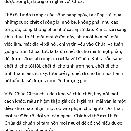
được sống lại trong ơn nghĩa với Chúa.
Thế rồi từ đó trong cuộc sống hàng ngày,
ta cũng trải qua
những cuộc chết đi sống lại nhỏ bé, không phải như các
tông đồ,
cũng không phải như các vị tử đạo. Khi ta sẵn sàng
chịu thua thiệt, mất mát ở đời
này, như mất bạn bè, mất
việc làm, mất dịa vị xã hội, chỉ vì tin yêu vào Chúa,
và tuân
giữ giới răn Chúa, tức là ta đã chết đi cho mình một phần,
để được sống
lại trong ơn nghĩa với Chúa. Khi ta sẵn sàng
chết đi cho tội lỗi, chết đi cho
tính ươn hèn, chết đi cho
tính tham lam, ích kỷ, lười biếng, chết đi cho tính
nói hành
nói xấu, ta sẽ được vươn lên thượng giới.
Việc Chúa Giêsu chịu đau khổ và chịu chết,
hay nói một
cách khác, mầu nhiệm thập giá của Ngài mãi mãi vẫn là một
điều khó
chấp nhận, một cớ vấp phạm cho người Do Thái,
một sự điên rồi đối với dân ngoại.
Chính vì thế mà Thiên
Chúa đã chuẩn bị tâm hồn mọi người để có thể hiểu được
phần
nào mầu nhiệm ấy.