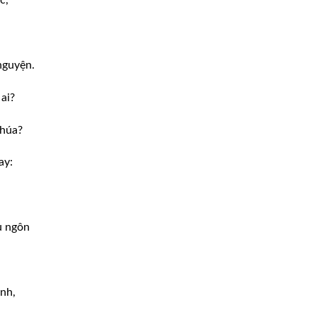
c,
.
nguyện.
 ai?
Chúa?
ay:
ụ ngôn
ình,