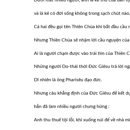
Dưới mắt nhiều người, anh là kẻ thù của dân tộ
và là kẻ có đời sống không trong sạch chút nào
Cả hai đều gọi tên Thiên Chúa khi bắt đầu cầu 
Nhưng Thiên Chúa sẽ nhậm lời cầu nguyện của
Ai là người chạm được vào trái tim của Thiên 
Những người Do-thái thời Đức Giêsu trả lời ng
Dĩ nhiên là ông Pharisêu đạo đức.
Nhưng câu khẳng định của Đức Giêsu để kết d
hẳn đã làm nhiều người chưng hửng :
Anh thu thuế tội lỗi, khi xuống núi để về nhà m