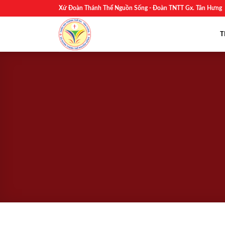
Skip
Xứ Đoàn Thánh Thể Nguồn Sống - Đoàn TNTT Gx. Tân Hưng
to
content
T