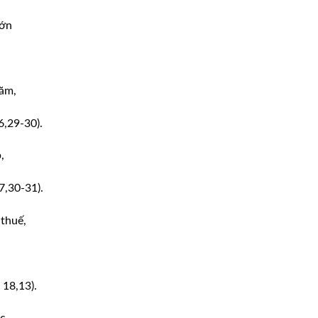
lớn
năm,
6,29-30).
,
7,30-31).
 thuế,
 18,13).