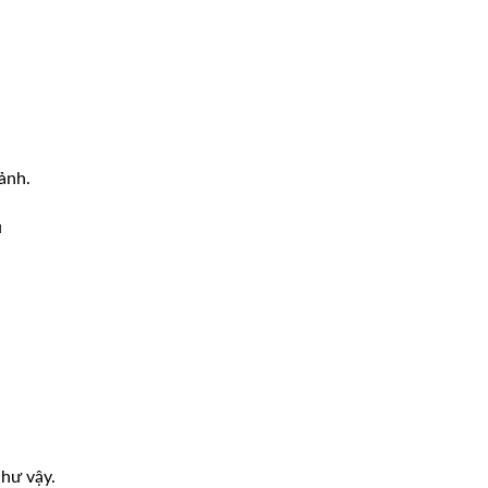
ảnh.
u
hư vậy.