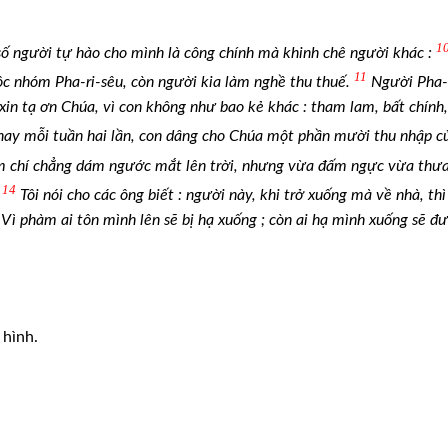
1
số người tự hào cho mình là công chính mà khinh chê người khác :
11
c nhóm Pha-ri-sêu, còn người kia làm nghề thu thuế.
Người Pha-
xin tạ ơn Chúa, vì con không như bao kẻ khác : tham lam, bất chính,
hay mỗi tuần hai lần, con dâng cho Chúa một phần mười thu nhập c
ậm chí chẳng dám ngước mắt lên trời, nhưng vừa đấm ngực vừa thưa
14
Tôi nói cho các ông biết : người này, khi trở xuống mà về nhà, thì
. Vì phàm ai tôn mình lên sẽ bị hạ xuống ; còn ai hạ mình xuống sẽ đ
 hình.