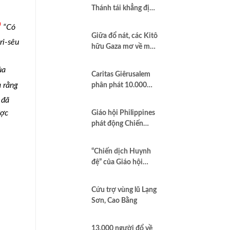
Thánh tái khẳng định
quan hệ hợp tác vì
0
“Có
hòa bình và dân chủ
Giữa đổ nát, các Kitô
ri-sêu
hữu Gaza mơ về một
nền hòa bình công
bằng
ủa
Caritas Giêrusalem
 rằng
phân phát 10.000
hộp sữa bột cho trẻ
 đã
em và các gia đình
ược
Giáo hội Philippines
tại Dải Gaza
phát động Chiến
dịch áo trắng kêu gọi
chống tham nhũng
“Chiến dịch Huynh
và cầu nguyện cho
đệ” của Giáo hội
quốc gia
Brazil minh chứng
Công lý là Hình thức
Cứu trợ vùng lũ Lạng
cao nhất của Bác ái
Sơn, Cao Bằng
13.000 người đổ về