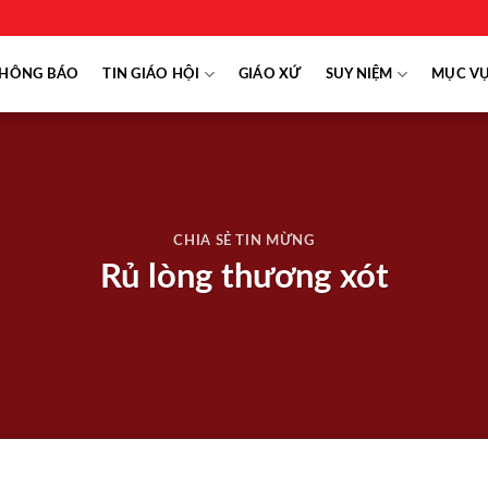
HÔNG BÁO
TIN GIÁO HỘI
GIÁO XỨ
SUY NIỆM
MỤC V
CHIA SẺ TIN MỪNG
Rủ lòng thương xót