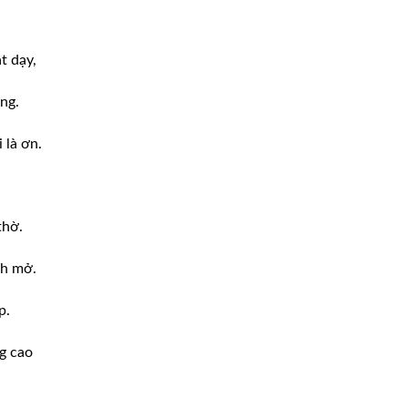
t dạy,
ng.
 là ơn.
thờ.
nh mở.
p.
ng cao