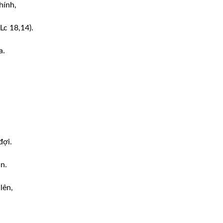
hính,
Lc 18,14).
a.
đợi.
n.
lên,