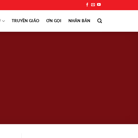
Ụ
TRUYỀN GIÁO
ƠN GỌI
NHÂN BẢN