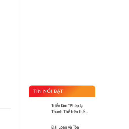
TIN NỔI BẬT
Triển lãm “Phép lạ
Thánh Thể trên thế
giới”
Đài Loan và Tòa