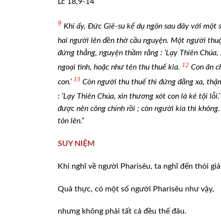
Lc 18,9-14
9
Khi ấy, Đức Giê-su kể dụ ngôn sau đây với một 
hai người lên đền thờ cầu nguyện. Một người thuộ
đứng thẳng, nguyện thầm rằng : ‘Lạy Thiên Chúa, 
12
ngoại tình, hoặc như tên thu thuế kia.
Con ăn c
13
con.’
Còn người thu thuế thì đứng đằng xa, th
: ‘Lạy Thiên Chúa, xin thương xót con là kẻ tội lỗi.’
được nên công chính rồi ; còn người kia thì không
tôn lên.”
SUY NIỆM
Khi nghĩ về người Pharisêu, ta nghĩ đến thói giả
Quả thực, có một số người Pharisêu như vậy,
nhưng không phải tất cả đều thế đâu.