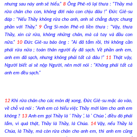
nhưng sau này anh sẽ hiểu.”
8
Ông Phê-rô lại thưa : “Thầy mà
rửa chân cho con, không đời nào con chịu đâu !” Đức Giê-su
đáp : “Nếu Thầy không rửa cho anh, anh sẽ chẳng được chung
phần với Thầy.”
9
Ông Si-môn Phê-rô liền thưa : “Vậy, thưa
Thầy, xin cứ rửa, không những chân, mà cả tay và đầu con
nữa.”
10
Đức Giê-su bảo ông : “Ai đã tắm rồi, thì không cần
phải rửa nữa ; toàn thân người ấy đã sạch. Về phần anh em,
anh em đã sạch, nhưng không phải tất cả đâu !”
11
Thật vậy,
Người biết ai sẽ nộp Người, nên mới nói : “Không phải tất cả
anh em đều sạch.”
12
Khi rửa chân cho các môn đệ xong, Đức Giê-su mặc áo vào,
về chỗ và nói : “Anh em có hiểu việc Thầy mới làm cho anh em
không ?
13
Anh em gọi Thầy là ‘ Thầy ‘, là ‘ Chúa ‘, điều đó phải
lắm, vì quả thật, Thầy là Thầy, là Chúa.
14
Vậy, nếu Thầy là
Chúa, là Thầy, mà còn rửa chân cho anh em, thì anh em cũng