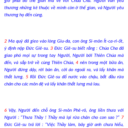
giờ phải bỏ thế gian mà về với Chúa Cha. Người vẫn yêu
thương những kẻ thuộc về mình còn ở thế gian, và Người yêu
thương họ đến cùng.
2
Ma quỷ đã gieo vào lòng Giu-đa, con ông Si-môn Ít-ca-ri-ốt,
ý định nộp Đức Giê-su.
3
Đức Giê-su biết rằng : Chúa Cha đã
giao phó mọi sự trong tay Người, Người bởi Thiên Chúa mà
đến, và sắp trở về cùng Thiên Chúa,
4
nên trong một bữa ăn,
Người đứng dậy, rời bàn ăn, cởi áo ngoài ra, và lấy khăn mà
thắt lưng.
5
Rồi Đức Giê-su đổ nước vào chậu, bắt đầu rửa
chân cho các môn đệ và lấy khăn thắt lưng mà lau.
6
Vậy, Người đến chỗ ông Si-môn Phê-rô, ông liền thưa với
Người : “Thưa Thầy ! Thầy mà lại rửa chân cho con sao ?”
7
Đức Giê-su trả lời : “Việc Thầy làm, bây giờ anh chưa hiểu,