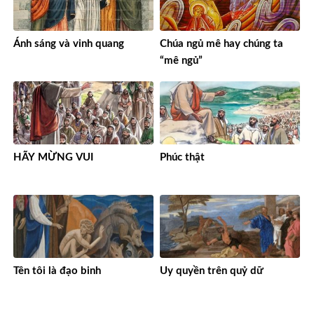
Ánh sáng và vinh quang
Chúa ngủ mê hay chúng ta
“mê ngủ”
HÃY MỪNG VUI
Phúc thật
Tên tôi là đạo binh
Uy quyền trên quỷ dữ