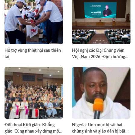
Hỗ trợ vùng thiệt hại sau thiên
Hội nghị các Đại Chủng viện
tai
Việt Nam 2026: Định hướng
đào tạo môn đệ thừa sai
Đối thoại Kitô giáo–Khổng
Nigeria: Linh mục bị sát hại,
giáo: Cùng nhau xây dựng một
chủng sinh và giáo dân bị bắt