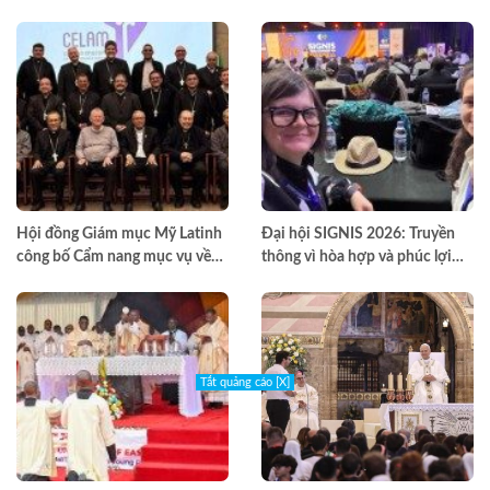
thế giới hài hòa hơn
cóc
Hội đồng Giám mục Mỹ Latinh
Đại hội SIGNIS 2026: Truyền
công bố Cẩm nang mục vụ về
thông vì hòa hợp và phúc lợi
nghiện ngập
môi trường
Tắt quảng cáo [X]