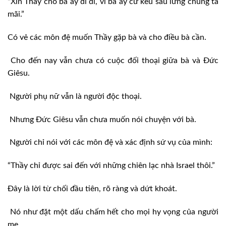
“Xin Thầy cho bà ấy đi đi, vì bà ấy cứ kêu sau lưng chúng ta
mãi.”
Có vẻ các môn đệ muốn Thầy gặp bà và cho điều bà cần.
Cho đến nay vẫn chưa có cuộc đối thoại giữa bà và Đức
Giêsu.
Người phụ nữ vẫn là người độc thoại.
Nhưng Đức Giêsu vẫn chưa muốn nói chuyện với bà.
Người chỉ nói với các môn đệ và xác định sứ vụ của mình:
“Thầy chỉ được sai đến với những chiên lạc nhà Israel thôi.”
Đây là lời từ chối đầu tiên, rõ ràng và dứt khoát.
Nó như đặt một dấu chấm hết cho mọi hy vọng của người
mẹ.