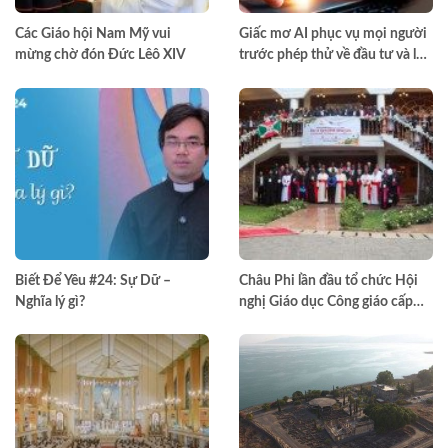
Các Giáo hội Nam Mỹ vui
Giấc mơ AI phục vụ mọi người
mừng chờ đón Đức Lêô XIV
trước phép thử về đầu tư và lợi
nhuận
Biết Để Yêu #24: Sự Dữ –
Châu Phi lần đầu tổ chức Hội
Nghĩa lý gì?
nghị Giáo dục Công giáo cấp
châu lục