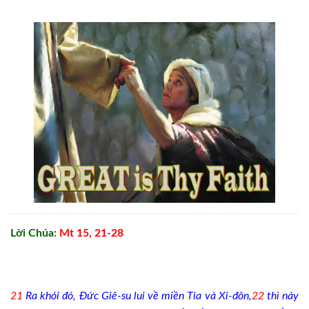
Lời Chúa:
Mt 15, 21-28
21
Ra khỏi đó, Đức Giê-su lui về miền Tia và Xi-đôn,
22
thì này