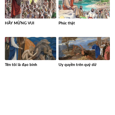
HÃY MỪNG VUI
Phúc thật
Tên tôi là đạo binh
Uy quyền trên quỷ dữ