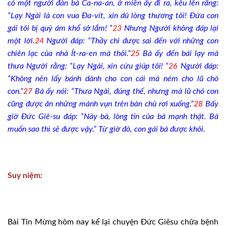
có một người đàn bà Ca-na-an, ở miền ấy đi ra, kêu lên rằng:
“Lạy Ngài là con vua Đa-vít, xin dủ lòng thương tôi! Đứa con
gái tôi bị quỷ ám khổ sở lắm! “
23
Nhưng Người không đáp lại
một lời.
24
Người đáp: “Thầy chỉ được sai đến với những con
chiên lạc của nhà Ít-ra-en mà thôi.”
25
Bà ấy đến bái lạy mà
thưa Người rằng: “Lạy Ngài, xin cứu giúp tôi! “
26
Người đáp:
“Không nên lấy bánh dành cho con cái mà ném cho lũ chó
con.”
27
Bà ấy nói: “Thưa Ngài, đúng thế, nhưng mà lũ chó con
cũng được ăn những mảnh vụn trên bàn chủ rơi xuống.”
28
Bấy
giờ Đức Giê-su đáp: “Này bà, lòng tin của bà mạnh thật. Bà
muốn sao thì sẽ được vậy.” Từ giờ đó, con gái bà được khỏi.
Suy niệm:
Bài Tin Mừng hôm nay kể lại chuyện Đức Giêsu chữa bệnh