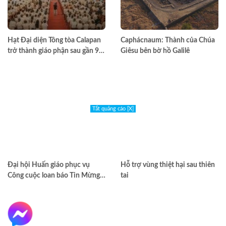
Hạt Đại diện Tông tòa Calapan
Caphácnaum: Thành của Chúa
trở thành giáo phận sau gần 90
Giêsu bên bờ hồ Galilê
năm truyền giáo
Tắt quảng cáo [X]
Đại hội Huấn giáo phục vụ
Hỗ trợ vùng thiệt hại sau thiên
Công cuộc loan báo Tin Mừng
tai
toàn quốc lần thứ VII – Khép lại
trong hiệp thông, mở ra một
hướng đi mới cho công cuộc
huấn giáo Việt Nam