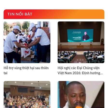
TIN NỔI BẬT
Hỗ trợ vùng thiệt hại sau thiên
Hội nghị các Đại Chủng viện
tai
Việt Nam 2026: Định hướng
đào tạo môn đệ thừa sai