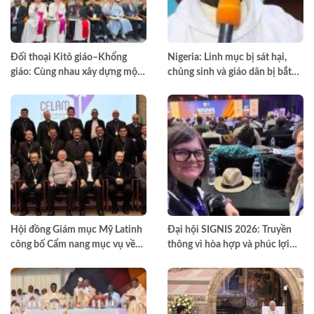
Đối thoại Kitô giáo–Khổng
Nigeria: Linh mục bị sát hại,
giáo: Cùng nhau xây dựng một
chủng sinh và giáo dân bị bắt
thế giới hài hòa hơn
cóc
Hội đồng Giám mục Mỹ Latinh
Đại hội SIGNIS 2026: Truyền
công bố Cẩm nang mục vụ về
thông vì hòa hợp và phúc lợi
nghiện ngập
môi trường