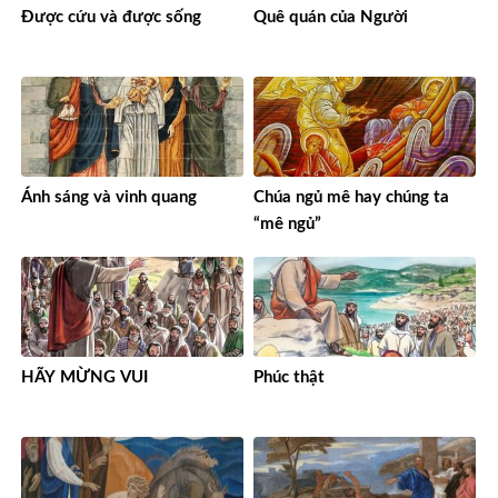
Được cứu và được sống
Quê quán của Người
Ánh sáng và vinh quang
Chúa ngủ mê hay chúng ta
“mê ngủ”
HÃY MỪNG VUI
Phúc thật