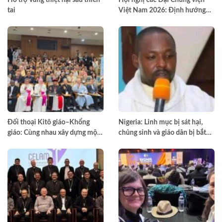
Hỗ trợ vùng thiệt hại sau thiên
Hội nghị các Đại Chủng viện
tai
Việt Nam 2026: Định hướng
đào tạo môn đệ thừa sai
Đối thoại Kitô giáo–Khổng
Nigeria: Linh mục bị sát hại,
giáo: Cùng nhau xây dựng một
chủng sinh và giáo dân bị bắt
thế giới hài hòa hơn
cóc