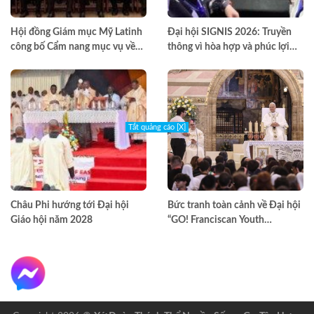
Hội đồng Giám mục Mỹ Latinh
Đại hội SIGNIS 2026: Truyền
công bố Cẩm nang mục vụ về
thông vì hòa hợp và phúc lợi
nghiện ngập
môi trường
Tắt quảng cáo [X]
Châu Phi hướng tới Đại hội
Bức tranh toàn cảnh về Đại hội
Giáo hội năm 2028
“GO! Franciscan Youth
Meeting” tại Assisi