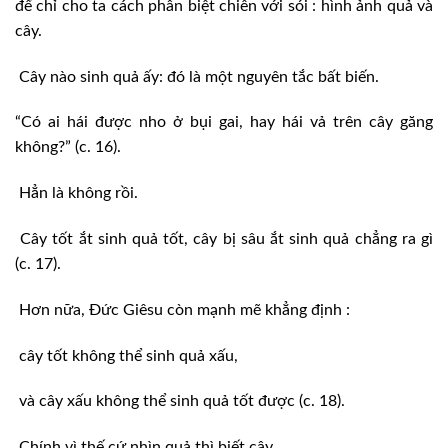
để chỉ cho ta cách phân biệt chiên với sói : hình ảnh quả và
cây.
Cây nào sinh quả ấy: đó là một nguyên tắc bất biến.
“Có ai hái được nho ở bụi gai, hay hái vả trên cây găng
không?” (c. 16).
Hẳn là không rồi.
Cây tốt ắt sinh quả tốt, cây bị sâu ắt sinh quả chẳng ra gì
(c. 17).
Hơn nữa, Đức Giêsu còn mạnh mẽ khẳng định :
cây tốt không thể sinh quả xấu,
và cây xấu không thể sinh quả tốt được (c. 18).
Chính vì thế cứ nhìn quả thì biết cây.