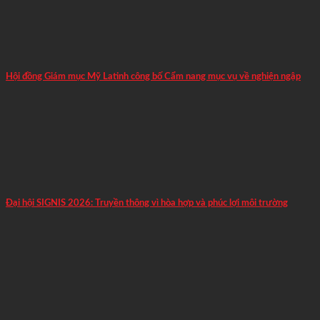
Hội đồng Giám mục Mỹ Latinh công bố Cẩm nang mục vụ về nghiện ngập
Đại hội SIGNIS 2026: Truyền thông vì hòa hợp và phúc lợi môi trường