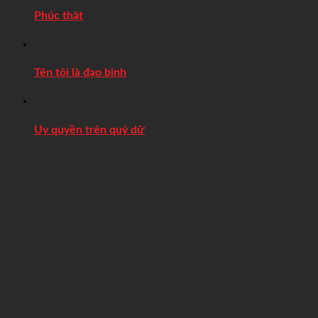
Phúc thật
Tên tôi là đạo binh
Uy quyền trên quỷ dữ