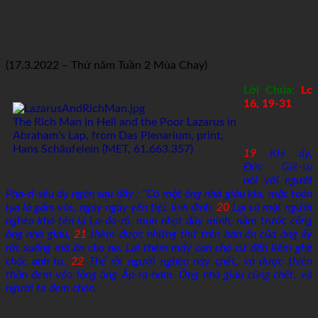
(17.3.2022 – Thứ năm Tuần 2 Mùa Chay)
Lời Chúa:
Lc
16, 19-31
The Rich Man in Hell and the Poor Lazarus in
Abraham’s Lap, from Das Plenarium, print,
Hans Schäufelein (MET, 61.663.357)
19
Khi ấy,
Đức Giê-su
nói với người
Pha-ri-sêu dụ ngôn sau đây : “Có một ông nhà giàu kia, mặc toàn
lụa là gấm vóc, ngày ngày yến tiệc linh đình.
20
Lại có một người
nghèo khó tên là La-da-rô, mụn nhọt đầy mình, nằm trước cổng
ông nhà giàu,
21
thèm được những thứ trên bàn ăn của ông ấy
rớt xuống mà ăn cho no. Lại thêm mấy con chó cứ đến liếm ghẻ
chốc anh ta.
22
Thế rồi người nghèo này chết, và được thiên
thần đem vào lòng ông Áp-ra-ham. Ông nhà giàu cũng chết, và
người ta đem chôn.