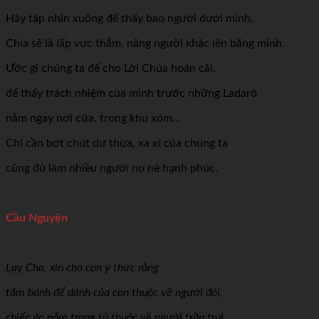
Hãy tập nhìn xuống để thấy bao người dưới mình.
Chia sẻ là lấp vực thẳm, nâng người khác lên bằng mình.
Ước gì chúng ta để cho Lời Chúa hoán cải,
để thấy trách nhiệm của mình trước những Ladarô
nằm ngay nơi cửa, trong khu xóm…
Chỉ cần bớt chút dư thừa, xa xỉ của chúng ta
cũng đủ làm nhiều người no nê hạnh phúc.
Cầu Nguyện
Lạy Cha, xin cho con ý thức rằng
tấm bánh để dành của con thuộc về người đói,
chiếc áo nằm trong tủ thuộc về người trần trụi,