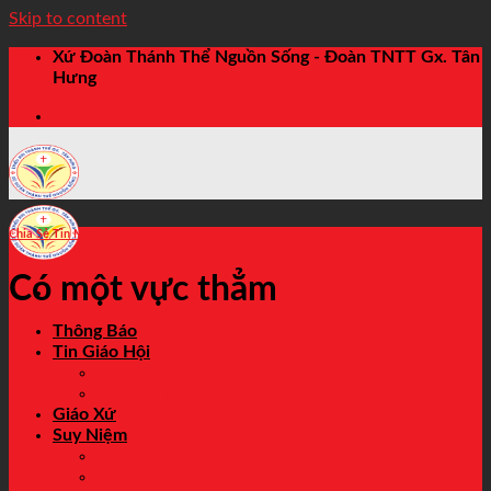
Skip to content
Xứ Đoàn Thánh Thể Nguồn Sống - Đoàn TNTT Gx. Tân
Hưng
Chia Sẻ Tin Mừng
Có một vực thẳm
Thông Báo
Tin Giáo Hội
Thế Giới
Việt Nam
Giáo Xứ
Suy Niệm
Chia Sẻ Tin Mừng
Cầu Nguyện