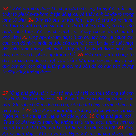
23
“Dưới âm phủ, đang khi chịu cực hình, ông ta ngước mắt lên,
thấy tổ phụ Áp-ra-ham ở tận đàng xa, và thấy anh La-da-rô trong
lòng tổ phụ.
24
Bấy giờ ông ta kêu lên : ‘Lạy tổ phụ Áp-ra-ham,
xin thương xót con, và sai anh La-da-rô nhúng đầu ngón tay vào
nước, nhỏ trên lưỡi con cho mát ; vì ở đây con bị lửa thiêu đốt
khổ lắm !’
25
Ông Áp-ra-ham đáp : ‘Con ơi, hãy nhớ lại : suốt đời
con, con đã nhận phần phước của con rồi ; còn La-da-rô suốt một
đời chịu toàn những bất hạnh. Bây giờ, La-da-rô được an ủi nơi
đây, còn con thì phải chịu khốn khổ.
26
Hơn nữa, giữa chúng ta
đây và các con đã có một vực thẳm lớn, đến nỗi bên này muốn
qua bên các con cũng không được, mà bên đó có qua bên chúng
ta đây cũng không được.’
27
“Ông nhà giàu nói : ‘Lạy tổ phụ, vậy thì con xin tổ phụ sai anh
La-da-rô đến nhà cha con,
28
vì con hiện còn năm người anh em
nữa. Xin sai anh đến cảnh cáo họ, kẻo họ lại cũng sa vào chốn cực
hình này !’
29
Ông Áp-ra-ham đáp : ‘Chúng đã có Mô-sê và các
Ngôn Sứ, thì chúng cứ nghe lời các vị đó.’
30
Ông nhà giàu nói :
‘Thưa tổ phụ Áp-ra-ham, họ không chịu nghe đâu, nhưng nếu có
người từ cõi chết đến với họ, thì họ sẽ ăn năn sám hối.’
31
Ông
Áp-ra-ham đáp : ‘Mô-sê và các Ngôn Sứ mà họ còn chẳng chịu