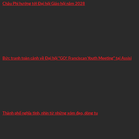
Châu Phi hướng tới Đại hội Giáo hội năm 2028
Bức tranh toàn cảnh về Đại hội “GO! Franciscan Youth Meeting” tại Assisi
Thành phố nghĩa tình, nhìn từ những xóm đạo, dòng tu