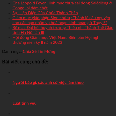
Cha Léopold Feyen, linh mục thừa sai dòng Salêdiêng ở
Congo, bị đâm chết
Sự Hiện Diện Của Chúa Thánh Thần
Giám mục giáo phận Sion chủ sự Thánh lễ cầu nguyện
cho các nạn nhân vụ hoả hoạn kinh hoàng ở Thụy Sĩ
Bế mạc Đại hội huynh trưởng Thiếu nhi Thánh Thể Giáo
tỉnh Hà Nội lần III
Hội đồng Giám mục Việt Nam: Biên bản Hội nghị
thường niên kỳ II năm 2023
Danh mục:
Chia Sẻ Tin Mừng
Bài viết cùng chủ đề:
Người bảo gì, các anh cứ việc làm theo
Luật tình yêu