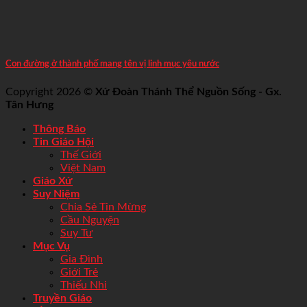
Con đường ở thành phố mang tên vị linh mục yêu nước
Copyright 2026 ©
Xứ Đoàn Thánh Thể Nguồn Sống - Gx.
Tân Hưng
Thông Báo
Tin Giáo Hội
Thế Giới
Việt Nam
Giáo Xứ
Suy Niệm
Chia Sẻ Tin Mừng
Cầu Nguyện
Suy Tư
Mục Vụ
Gia Đình
Giới Trẻ
Thiếu Nhi
Truyền Giáo