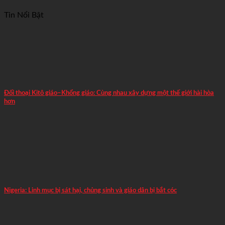
Tin Nổi Bật
Đối thoại Kitô giáo–Khổng giáo: Cùng nhau xây dựng một thế giới hài hòa
hơn
Nigeria: Linh mục bị sát hại, chủng sinh và giáo dân bị bắt cóc