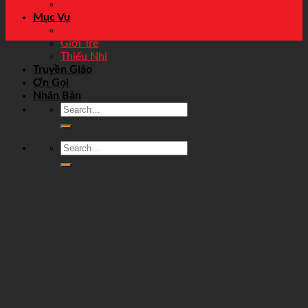
Suy Tư
Mục Vụ
Gia Đình
Giới Trẻ
Thiếu Nhi
Truyền Giáo
Ơn Gọi
Nhân Bản