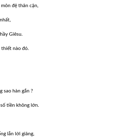
 môn đệ thân cận,
nhất,
Thầy Giêsu.
thiết nào đó.
ng sao hàn gắn ?
số tiền không lớn.
ng lẫn lời giảng,