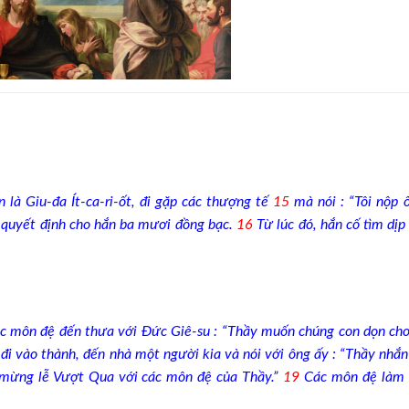
là Giu-đa Ít-ca-ri-ốt, đi gặp các thượng tế
15
mà nói : “Tôi nộp 
Họ quyết định cho hắn ba mươi đồng bạc.
16
Từ lúc đó, hắn cố tìm dịp
c môn đệ đến thưa với Đức Giê-su : “Thầy muốn chúng con dọn ch
i vào thành, đến nhà một người kia và nói với ông ấy : “Thầy nhắn 
n mừng lễ Vượt Qua với các môn đệ của Thầy.”
19
Các môn đệ làm 