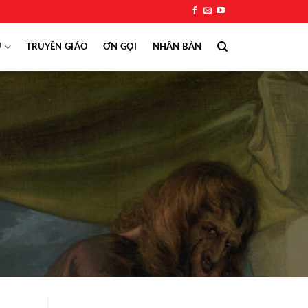
Ụ
TRUYỀN GIÁO
ƠN GỌI
NHÂN BẢN