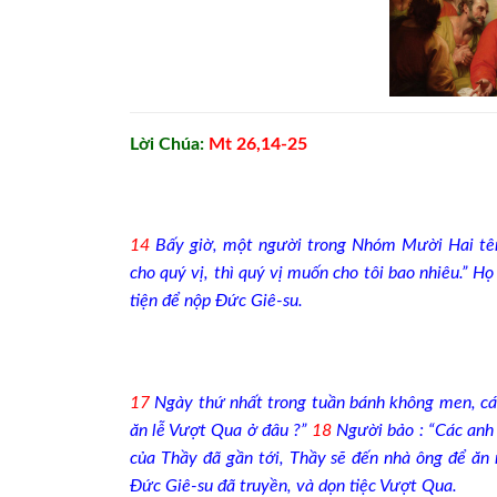
Lời Chúa:
Mt 26,14-25
14
Bấy giờ, một người trong Nhóm Mười Hai tên 
cho quý vị, thì quý vị muốn cho tôi bao nhiêu.” 
tiện để nộp Đức Giê-su.
17
Ngày thứ nhất trong tuần bánh không men, cá
ăn lễ Vượt Qua ở đâu ?”
18
Người bảo : “Các anh đ
của Thầy đã gần tới, Thầy sẽ đến nhà ông để ă
Đức Giê-su đã truyền, và dọn tiệc Vượt Qua.