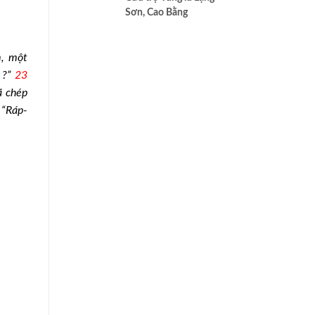
cao nhất của Bác ái
Sơn, Cao Bằng
m, một
 ?”
23
ã chép
 “Ráp-