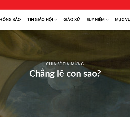
HÔNG BÁO
TIN GIÁO HỘI
GIÁO XỨ
SUY NIỆM
MỤC V
CHIA SẺ TIN MỪNG
Chẳng lẽ con sao?