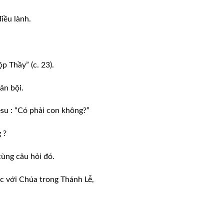
iều lành.
p Thầy” (c. 23).
ản bội.
su : “Có phải con không?”
 ?
ùng câu hỏi đó.
c với Chúa trong Thánh Lễ,