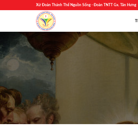
Skip
Xứ Đoàn Thánh Thể Nguồn Sống - Đoàn TNTT Gx. Tân Hưng
to
content
T