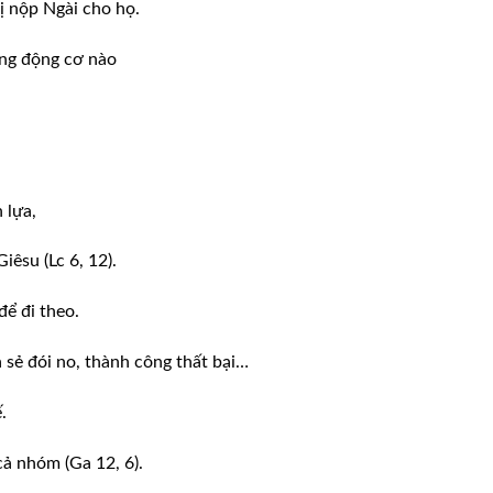
ị nộp Ngài cho họ.
ững động cơ nào
 lựa,
êsu (Lc 6, 12).
để đi theo.
 sẻ đói no, thành công thất bại…
.
cả nhóm (Ga 12, 6).