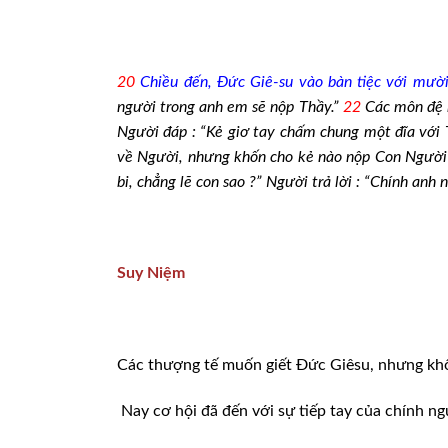
20
Chiều đến, Đức Giê-su vào bàn tiệc với mườ
người trong anh em sẽ nộp Thầy.”
22
Các môn đệ b
Người đáp : “Kẻ giơ tay chấm chung một đĩa với 
về Người, nhưng khốn cho kẻ nào nộp Con Người :
bi, chẳng lẽ con sao ?” Người trả lời : “Chính anh n
Suy Niệm
Các thượng tế muốn giết Đức Giêsu, nhưng khô
Nay cơ hội đã đến với sự tiếp tay của chính n