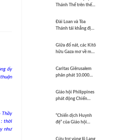
Thánh Thể trên thế
giới”
Đài Loan và Tòa
Thánh tái khẳng định
quan hệ hợp tác vì
hòa bình và dân chủ
Giữa đổ nát, các Kitô
hữu Gaza mơ về một
nền hòa bình công
bằng
ông ấy
Caritas Giêrusalem
phân phát 10.000
 thuận
hộp sữa bột cho trẻ
em và các gia đình
Giáo hội Philippines
tại Dải Gaza
phát động Chiến
dịch áo trắng kêu gọi
chống tham nhũng
o Thầy
“Chiến dịch Huynh
và cầu nguyện cho
: thời
đệ” của Giáo hội
quốc gia
y như
Brazil minh chứng
Công lý là Hình thức
Cứu trợ vùng lũ Lạng