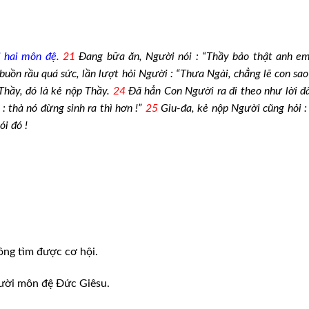
i hai môn đệ.
21
Đang bữa ăn, Người nói : “Thầy bảo thật anh e
uồn rầu quá sức, lần lượt hỏi Người : “Thưa Ngài, chẳng lẽ con sao
Thầy, đó là kẻ nộp Thầy.
24
Đã hẳn Con Người ra đi theo như lời đ
 thà nó đừng sinh ra thì hơn !”
25
Giu-đa, kẻ nộp Người cũng hỏi :
ói đó !
ng tìm được cơ hội.
gười môn đệ Đức Giêsu.