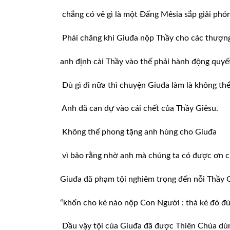
chẳng có vẻ gì là một Đấng Mêsia sắp giải phó
Phải chăng khi Giuđa nộp Thầy cho các thượng
anh định cài Thầy vào thế phải hành động quyết 
Dù gì đi nữa thì chuyện Giuđa làm là không th
Anh đã can dự vào cái chết của Thầy Giêsu.
Không thể phong tặng anh hùng cho Giuđa
vì bảo rằng nhờ anh mà chúng ta có được ơn c
Giuđa đã phạm tội nghiêm trọng đến nỗi Thầy G
“khốn cho kẻ nào nộp Con Người : thà kẻ đó đừn
Dầu vậy tội của Giuđa đã được Thiên Chúa dù