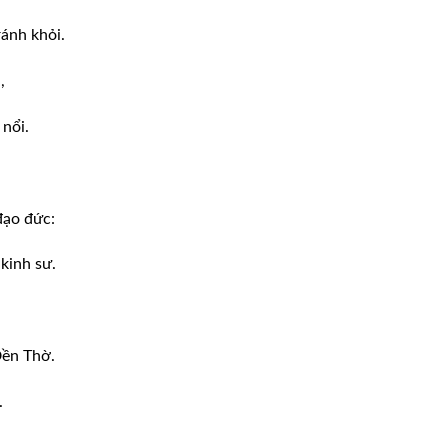
ánh khỏi.
,
 nổi.
đạo đức:
kinh sư.
Ðền Thờ.
.