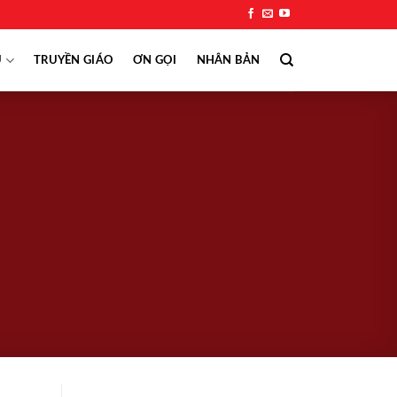
Ụ
TRUYỀN GIÁO
ƠN GỌI
NHÂN BẢN