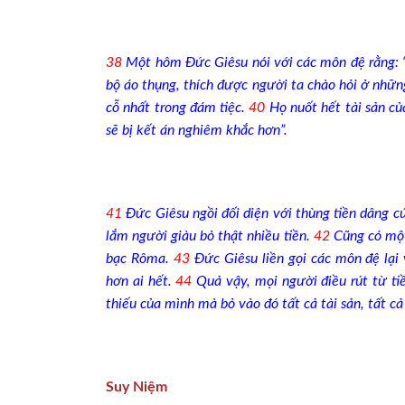
38
Một hôm Ðức Giêsu nói với các môn đệ rằng: “
bộ áo thụng, thích được người ta chào hỏi ở nhữn
cỗ nhất trong đám tiệc.
40
Họ nuốt hết tài sản củ
sẽ bị kết án nghiêm khắc hơn”.
41
Ðức Giêsu ngồi đối diện với thùng tiền dâng c
lắm người giàu bỏ thật nhiều tiền.
42
Cũng có một
bạc Rôma.
43
Ðức Giêsu liền gọi các môn đệ lại
hơn ai hết.
44
Quả vậy, mọi người điều rút từ ti
thiếu của mình mà bỏ vào đó tất cả tài sản, tất cả
Suy Niệm