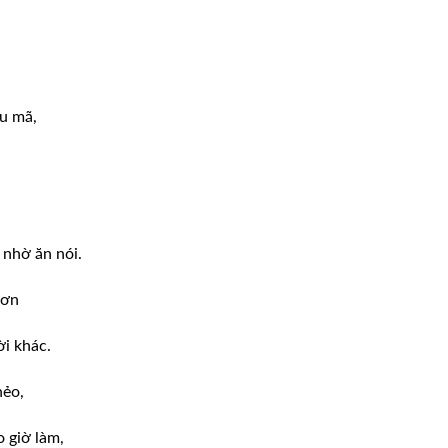
u mã,
 nhờ ăn nói.
hơn
ời khác.
nẻo,
 giờ làm,