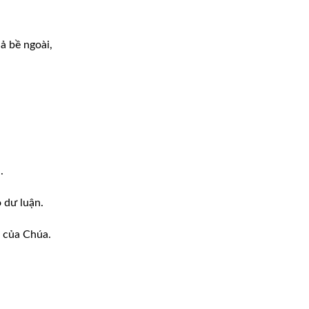
ả bề ngoài,
.
o dư luận.
n của Chúa.