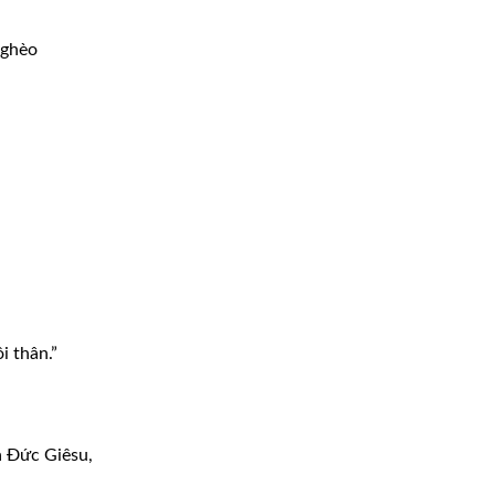
nghèo
i thân.”
a Ðức Giêsu,