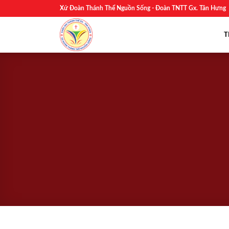
Skip
Xứ Đoàn Thánh Thể Nguồn Sống - Đoàn TNTT Gx. Tân Hưng
to
content
T