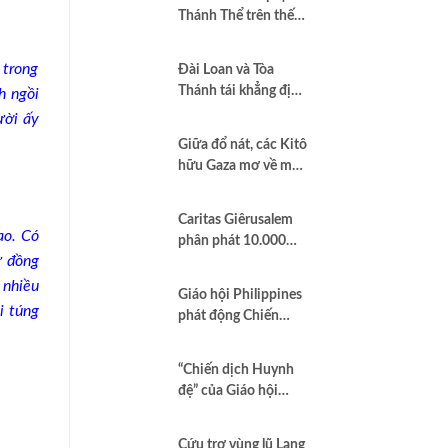
Thánh Thể trên thế
giới”
 trong
Đài Loan và Tòa
Thánh tái khẳng định
h ngồi
quan hệ hợp tác vì
ười ấy
hòa bình và dân chủ
Giữa đổ nát, các Kitô
hữu Gaza mơ về một
nền hòa bình công
bằng
Caritas Giêrusalem
ao. Có
phân phát 10.000
ư đồng
hộp sữa bột cho trẻ
em và các gia đình
 nhiều
Giáo hội Philippines
tại Dải Gaza
i túng
phát động Chiến
dịch áo trắng kêu gọi
chống tham nhũng
“Chiến dịch Huynh
và cầu nguyện cho
đệ” của Giáo hội
quốc gia
Brazil minh chứng
Công lý là Hình thức
Cứu trợ vùng lũ Lạng