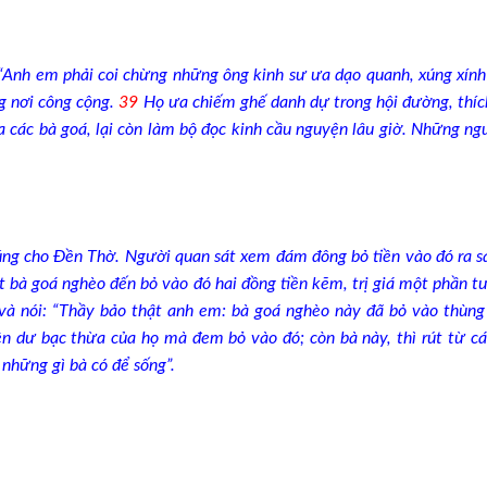
Anh em phải coi chừng những ông kinh sư ưa dạo quanh, xúng xính
g nơi công cộng.
39
Họ ưa chiếm ghế danh dự trong hội đường, thíc
a các bà goá, lại còn làm bộ đọc kinh cầu nguyện lâu giờ. Những ng
úng cho Ðền Thờ. Người quan sát xem đám đông bỏ tiền vào đó ra s
 bà goá nghèo đến bỏ vào đó hai đồng tiền kẽm, trị giá một phần t
 và nói: “Thầy bảo thật anh em: bà goá nghèo này đã bỏ vào thùng
ền dư bạc thừa của họ mà đem bỏ vào đó; còn bà này, thì rút từ cá
 những gì bà có để sống”.