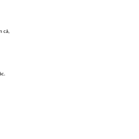
n cả,
ác.