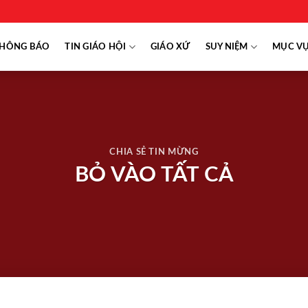
HÔNG BÁO
TIN GIÁO HỘI
GIÁO XỨ
SUY NIỆM
MỤC V
CHIA SẺ TIN MỪNG
BỎ VÀO TẤT CẢ