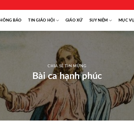
HÔNG BÁO
TIN GIÁO HỘI
GIÁO XỨ
SUY NIỆM
MỤC V
CHIA SẺ TIN MỪNG
Bài ca hạnh phúc