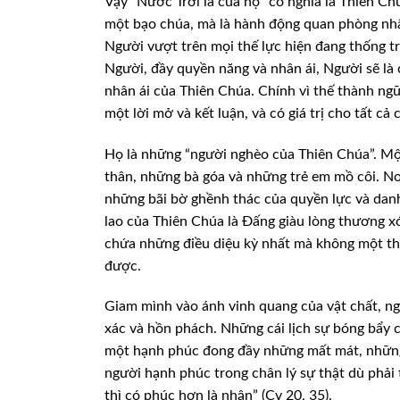
Vậy “Nước Trời là của họ” có nghĩa là
Thiên Chúa
một
bạo chúa, mà là hành động quan phòng nh
Người vượt trên mọi thế lực hiện đang thống t
Người, đầy quyền năng và
nhân ái, Người sẽ là
nhân ái của Thiên Chúa. Chính vì thế thành ng
một lời mở và kết luận, và có giá trị cho tất
cả c
Họ là những “người nghèo của Thiên
Chúa”. Mộ
thân,
những bà góa và những trẻ em mồ côi. Nơ
những bãi bờ ghềnh thác của quyền lực và dan
lao của Thiên Chúa là Đấng
giàu lòng thương xó
chứa những điều diệu kỳ nhất mà không một t
được.
Giam mình vào ánh vinh quang của vật chất,
ng
xác và hồn
phách. Những cái lịch sự bóng bẩy c
một hạnh phúc đong đầy những mất mát, những
người hạnh phúc trong chân lý sự
thật dù phải 
thì có phúc hơn là nhận” (Cv 20, 35).