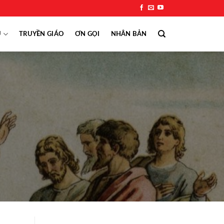
Ụ
TRUYỀN GIÁO
ƠN GỌI
NHÂN BẢN