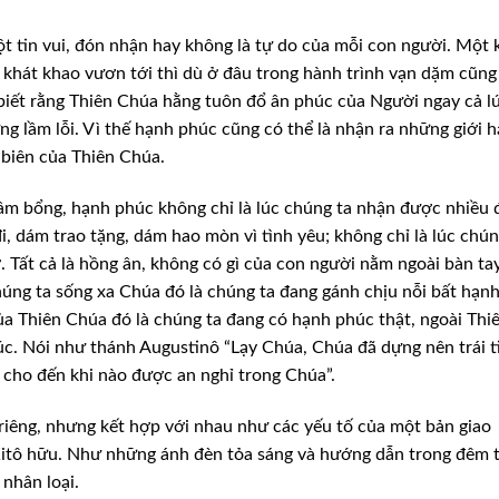
t tin vui, đón nhận hay không là tự do của mỗi con người. Một 
 khát khao vươn tới thì dù ở đâu trong hành
trình vạn dặm cũng
biết rằng
Thiên Chúa hằng tuôn đổ ân phúc của Người ngay cả l
g lầm lỗi. Vì thế hạnh phúc cũng có thể là nhận ra những giới
h
 biên của Thiên Chúa.
ầm bổng, hạnh phúc không chỉ là lúc chúng ta nhận được nhiều 
, dám trao tặng, dám hao mòn vì tình yêu;
không chỉ là lúc chún
. Tất cả
là hồng ân, không có gì của con người nằm ngoài bàn ta
úng ta sống xa Chúa đó là chúng ta đang gánh chịu nỗi bất
hạnh
ủa Thiên Chúa đó là
chúng ta đang có hạnh phúc thật, ngoài Thi
c. Nói như thánh Augustinô “Lạy Chúa, Chúa đã dựng nên trái 
 cho đến khi nào được an nghỉ trong Chúa”.
riêng, nhưng kết hợp với nhau như các yếu tố của một bản giao
itô hữu. Như những ánh đèn tỏa sáng và hướng dẫn
trong đêm t
nhân loại.