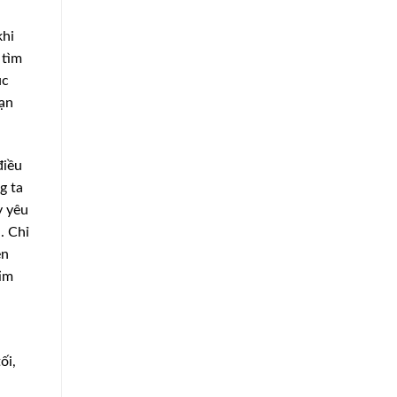
khi
 tìm
úc
ạn
điều
g ta
y yêu
. Chỉ
ên
tim
ối,