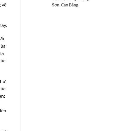
cao nhất của Bác ái
g về
Sơn, Cao Bằng
này.
Và
của
là
húc
Như
húc
ạn;
iên