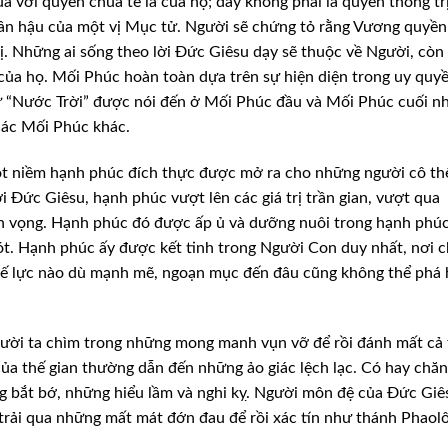
 với quyền chúa tể là của họ; đây không phải là quyền thống tr
ân hậu của một vị Mục tử. Người sẽ chứng
tỏ rằng Vương quyền
rị. Những
ai sống theo lời Đức Giêsu dạy sẽ thuộc về Người, còn
 của họ. Mối Phúc hoàn toàn dựa trên sự hiện diện trong uy
quyề
ữ “Nước Trời” được nói đến
ở Mối Phúc đầu và Mối Phúc cuối n
ác Mối Phúc khác.
t niềm hạnh phúc đích thực được mở ra cho những người cô th
i Đức Giêsu, hạnh phúc vượt lên các giá
trị trần gian, vượt qua
h vọng. Hạnh
phúc đó được ấp ủ và dưỡng nuôi trong hạnh phúc
t. Hạnh phúc ấy được kết tinh trong Người Con duy nhất, nơi
c
hế lực nào dù mạnh mẽ, ngoạn mục
đến đâu cũng không thể phá 
ười ta chìm trong những mong manh vụn vỡ để rồi đánh mất cả
ủa thế gian thường dẫn đến những ảo giác lệch
lạc. Có hay chă
 bắt bớ, những hiểu
lầm và nghi kỵ. Người môn đệ của Đức Giês
trải qua những mất mát đớn đau để rồi xác tín như thánh Phaol