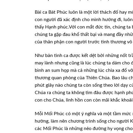
Bài ca Bát Phúc luôn là một lời thách đố
hay mộ
con người
đã xác định cho mình hướng đi, luôn
thấy Hạnh phúc.Với con mắt đức tin, chúng ta 
chúng ta gặp đau khổ thất
bại và mang đầy nhữn
của thân phận con người trước tình thương vô
Như bản tình ca được kết dệt bởi những nốt
tr
may lành
nhưng cũng là lúc chúng ta dám cho đi
bình an sum họp mà cả những lúc chia xa đổ vỡ
thương quan phòng của
Thiên Chúa. Bao lâu ch
phút giây nào chúng ta còn sống theo lời dạy c
Chúa ra chúng ta không tìm đâu được
hạnh phú
con cho
Chúa, linh hồn con còn mãi khắc khoải
Mỗi Mối Phúc có một ý nghĩa và một tầm mức
hưởng, làm nên
chương trình sống cho người K
các Mối Phúc là những nẻo đường hy vọng cho 