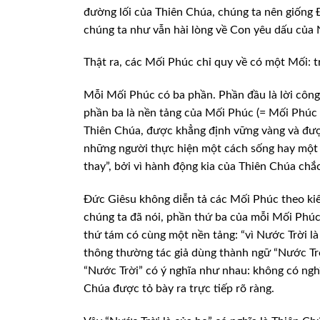
đường lối của Thiên Chúa, chúng ta nên giống
chúng ta như vẫn hài lòng về Con
yêu dấu của 
Thật ra, các Mối Phúc chỉ quy về có một
Mối: t
Mỗi Mối Phúc có ba phần. Phần đầu là lời
công 
phần ba là nền
tảng của Mối Phúc (= Mối Phúc ấ
Thiên Chúa, được khẳng định vững vàng và đư
những người thực hiện một cách sống hay
một 
thay”, bởi
vì hành động kia của Thiên Chúa chắ
Đức Giêsu không diễn tả các Mối Phúc
theo ki
chúng
ta đã nói, phần thứ ba của mỗi Mối Phú
thứ tám có cùng một nền tảng: “vì Nước Trời là
thông thường tác giả
dùng thành ngữ “Nước Trời
“Nước Trời” có ý nghĩa như nhau: không có ngh
Chúa được tỏ bày ra trực tiếp rõ ràng.