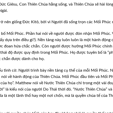
 Đức Giêsu, Con Thiên
Chúa hằng sống, và Thiên Chúa sẽ hài lòn
Ngài.
rở nên giống Đức Kitô, bởi vì Người đã sống trọn các Mối Phúc 
bố Mối Phúc. Phần hai nói về người được đón nhận Mối Phúc. 
y dựa trên điều gì?). Nền tảng này luôn luôn là một
hành động 
ợc đoan hứa chắc chắn.
Còn người được hưởng Mối Phúc chính 
thái độ được quy định trong Mối Phúc. Họ được tuyên bố là “p
c chắn được dành cho họ.
ểu tình cờ. Người trình bày nền tảng cụ thể của mỗi Mối Phúc. 
c nói về hành động của Thiên Chúa. Mối
Phúc đầu tiên và Mối P
 của họ”.
Matthew nói về Nước Thiên Chúa chỉ trong một vài đo
” là kiểu nói của người Do Thái thời đó. “Nước Thiên
Chúa” và
ĩa là một lãnh thổ hay một
nơi chốn, mà là quyền chúa tể của Th