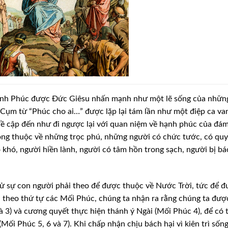
nh Phúc được Đức Giêsu nhấn mạnh như một lẽ sống của những
Cụm từ “Phúc cho ai…” được lặp lại tám lần như một
điệp ca va
đề cập đến như đi ngược
lại với quan niệm về hạnh phúc của đá
ng thuộc về những trọc phú, những người có chức tước, có qu
 khó, người hiền lành, người có tâm hồn trong
sạch, người bị bá
ử sự con người phải theo để được thuộc về Nước Trời, tức để 
theo thứ tự các Mối Phúc, chúng ta nhận ra rằng
chúng ta đượ
à 3) và cương
quyết thực hiện thánh ý Ngài (Mối Phúc 4), để có 
Mối Phúc 5, 6 và 7). Khi chấp nhận chịu bách hại vì kiên trì
sống