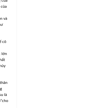
ị của
 của
n và
hư
ế cô
 lớn
hất
hủy
 thân
ng
u là
ô“cho