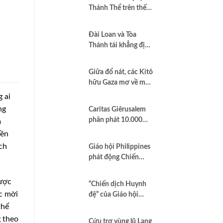
Thánh Thể trên thế
giới”
Đài Loan và Tòa
Thánh tái khẳng định
quan hệ hợp tác vì
hòa bình và dân chủ
Giữa đổ nát, các Kitô
hữu Gaza mơ về một
nền hòa bình công
 ai
bằng
ng
Caritas Giêrusalem
phân phát 10.000
m
hộp sữa bột cho trẻ
yền
em và các gia đình
ch
Giáo hội Philippines
tại Dải Gaza
phát động Chiến
dịch áo trắng kêu gọi
chống tham nhũng
được
“Chiến dịch Huynh
và cầu nguyện cho
c mời
đệ” của Giáo hội
quốc gia
Brazil minh chứng
thể
Công lý là Hình thức
 theo
Cứu trợ vùng lũ Lạng