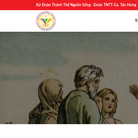
Skip
Xứ Đoàn Thánh Thể Nguồn Sống - Đoàn TNTT Gx. Tân Hưng
to
content
T