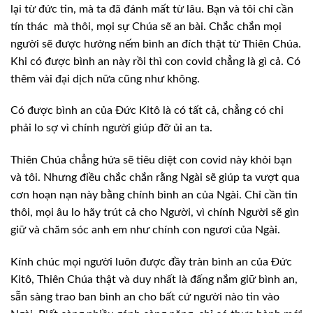
lại
từ đức tin, mà ta đã đánh mất từ lâu. Bạn và tôi chỉ cần
tín thác
mà thôi, mọi sự Chúa sẽ an bài. Chắc chắn mọi
người sẽ được hưởng nếm bình an đích thật từ Thiên Chúa.
Khi có được bình an
này rồi thì con covid chẳng là gì cả. Có
thêm vài đại dịch nữa cũng như không.
Có được bình
an của Đức Kitô là có tất cả, chẳng có chi
phải lo sợ vì chính người giúp đỡ ủi
an ta.
Thiên Chúa chẳng
hứa sẽ tiêu diệt con covid này khỏi bạn
và tôi. Nhưng điều chắc chắn rằng Ngài
sẽ giúp ta vượt qua
cơn hoạn nạn này bằng chính bình an của Ngài. Chỉ cần tin
thôi, mọi âu lo hãy trút cả cho Người, vì chính Người sẽ gìn
giữ và chăm sóc
anh em như chính con ngươi của Ngài.
Kính chúc mọi
người luôn được đầy tràn bình an của Đức
Kitô, Thiên Chúa thật và duy nhất là đấng
nắm giữ bình an,
sẵn sàng trao ban bình an cho bất cứ người nào tin vào