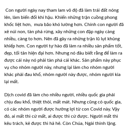
Con người ngày nay tham lam vô độ đã làm trái
đất nóng
lên, làm biến đổi khí hậu. Khiến những trận cuồng phong
khốc liệt
hơn,
mưa bão khó lường hơn. Chính con
người đã
xẻ núi non, tàn phá rừng, xây những con đập ngày càng
nhiều, càng to
hơn. Nên đã gây ra những trận lũ lụt khủng
khiếp hơn. Con người tự hào đã làm
ra nhiều sản phẩm tốt,
đẹp, tối tân hiện đại hơn. Nhưng nó đâu biết rằng để làm
ra
được cái này nó phải tàn phá cái khác. Sản phẩm này phục
vụ cho nhóm người
này, nhưng lại làm cho nhóm người
khác phải đau khổ, nhóm người này được, nhóm
người kia
lại mất.
Dịch covid đã
làm cho nhiều người, nhiều quốc gia phải
chịu đau khổ, thiệt thòi, mất mát.
Nhưng cũng có quốc gia,
có các nhóm người được hưởng lợi từ con Covid này. Vậy
đó, ai mất thì cứ mất, ai được thì cứ được. Người mất thì
kêu trách, kẻ được
thì hả hê. Còn Chúa, Ngài thinh lặng.