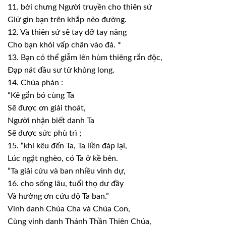
11. bởi chưng
Người truyền cho thiên sứ
Giữ gìn bạn
trên khắp nẻo đường.
12. Và thiên sứ
sẽ tay đỡ tay nâng
Cho bạn khỏi vấp
chân vào đá. *
13. Bạn có thể
giẫm lên hùm thiêng rắn độc,
Đạp nát đầu sư
tử khủng long.
14. Chúa phán
:
“Kẻ gắn bó
cùng Ta
Sẽ được ơn giải
thoát,
Người nhận biết
danh Ta
Sẽ được sức
phù trì ;
15. “khi kêu đến
Ta, Ta liền đáp lại,
Lúc ngặt
nghèo, có Ta ở kề bên.
“Ta giải cứu
và ban nhiều vinh dự,
16. cho sống
lâu, tuổi thọ dư đầy
Và hưởng ơn cứu
độ Ta ban.”
Vinh danh Chúa
Cha và Chúa Con,
Cùng vinh danh
Thánh Thần Thiên Chúa,