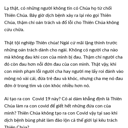
Lạ thật, có những
người không tin có Chúa họ từ chối
Thiên Chúa. Bây giờ dịch bệnh xảy ra lại réo
gọi Thiên
Chúa, thậm chí oán trách và đổ lỗi cho Thiên Chúa không
cứu chữa.
Thật tội nghiệp
Thiên chúa! Ngài cứ mãi lặng thinh trước
những oán trách dành cho ngài. Không
có người cha nào
mà không đau khi con của mình bị đau. Thậm chí người cha
đó
còn đau hơn nỗi đớn đau của con mình. Thật vậy, khi
con mình phạm lỗi người cha
hay người mẹ lấy roi đánh vào
mông nó vài cái, đứa trẻ đau và khóc, nhưng cha mẹ
nó đau
đớn ở trong tim và còn khóc nhiều hơn nó.
Ai tạo ra
con
Covid 19 này? Có ai dám khẳng định
là Thiên
Chúa làm ra con covid để giết hết những đứa con của
mình? Thiên Chúa
không tạo ra con Covid vậy tại sao khi
dịch bệnh bùng phát làm đảo lộn cả thế
giới lại kêu trách
Thiên Chúa?