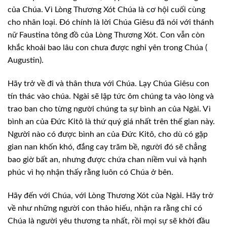
của Chúa. Vì Lòng Thương Xót
Chúa là cơ hội cuối cùng
cho nhân loại. Đó chính là lời Chúa Giêsu đã nói với
thánh
nữ Faustina tông đồ của Lòng Thương Xót. Con vẫn còn
khắc khoải bao lâu
con chưa được nghỉ yên trong Chúa (
Augustin).
Hãy trở về đi
và thân thưa với Chúa. Lạy Chúa Giêsu con
tín thác vào chúa. Ngài sẽ lập tức ôm
chúng ta vào lòng và
trao ban cho từng người chúng ta sự bình an của Ngài. Vì
bình an của Đức Kitô là thứ quý giá nhất trên thế gian này.
Người nào có được
bình an của Đức Kitô, cho dù có gặp
gian nan khốn khó, đắng cay trăm bề, người
đó sẽ chẳng
bao giờ bất an, nhưng được chứa chan niềm vui và hạnh
phúc vì họ nhận
thấy rằng luôn có Chúa ở bên.
Hãy đến với
Chúa, với Lòng Thương Xót của Ngài. Hãy trở
về như những người con thảo hiếu,
nhận ra rằng chỉ có
Chúa là người yêu thương ta nhất, rồi mọi sự sẽ khởi đầu