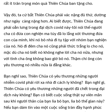
rất
ít trân trọng món quà Thiên Chúa ban tặng cho.
Vậy đó, ta cứ
bắt Thiên Chúa phải vác nặng đủ thứ, dường
như ngày
càng nặng hơn. Ai biết được, Thiên Chúa đang
phải oằn lưng trong đại dịch covid này-tôi nói thế-người
cha có đứa con nghiện
ma túy đã lo lắng xót thương đứa
con của mình, khi nó bỏ nhà đi tụ tập với nhóm
bạn nghiện
của nó. Nó đi đêm cha nó cũng phải thức trắng lo cho nó,
mặc dù cha
nó biết nó không nghe lời cha nó nữa, nhưng
với tình cha ông không bao giờ bỏ
nó. Thậm chí ông còn
yêu thương nó nhiều nữa là đằng khác.
Bạn nghĩ sao,
Thiên Chúa có yêu thương những người
nhiễm covid phải rời xa nhà đi cách ly
không?
Bạn nghĩ gì,
Thiên Chúa có yêu
thương những người đã chết trong đại
dịch này không? Bạn có biết cuộc sống thật
sự viên mãn
sau khi người thân của bạn lìa bỏ bạn, lìa bỏ thế gian này?
Nếu bạn
dám tin vào một cuộc sống tràn đầy hạnh phúc