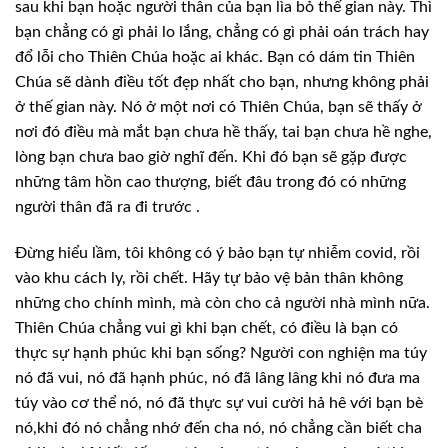
sau khi bạn hoặc người thân của bạn
lìa bỏ thế gian này. Thì
bạn chẳng có gì phải lo lắng, chẳng có gì phải oán
trách hay
đổ lỗi cho Thiên Chúa hoặc ai khác. Bạn có dám tin Thiên
Chúa sẽ dành
điều tốt đẹp nhất cho bạn, nhưng không phải
ở thế gian này. Nó ở một nơi có
Thiên Chúa, bạn sẽ thấy ở
nơi đó điều mà mắt bạn chưa hề thấy, tai bạn chưa hề
nghe,
lòng bạn chưa bao giờ nghĩ đến. Khi đó bạn sẽ gặp được
những tâm hồn cao
thượng, biết đâu trong đó có những
người thân đã ra đi trước .
Đừng hiểu lầm,
tôi không có ý bảo bạn tự nhiễm covid, rồi
vào khu cách ly, rồi chết. Hãy tự bảo
vệ bản thân không
những cho chính mình, mà còn cho cả người nhà mình nữa.
Thiên
Chúa chẳng vui gì khi bạn chết, có điều là bạn có
thực sự hạnh phúc khi bạn sống?
Người con nghiện ma túy
nó đã vui, nó đã hạnh phúc, nó đã lâng lâng khi nó đưa
ma
túy vào cơ thể nó, nó đã thực sự vui cười hả hê với bạn bè
nó,khi đó nó chẳng
nhớ đến cha nó, nó chẳng cần biết cha