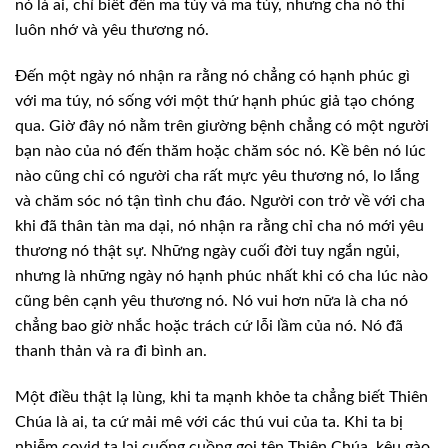
nó là ai, chỉ biết đến ma túy và ma túy,
nhưng cha nó thì
luôn nhớ và yêu thương nó.
Đến một ngày
nó nhận ra rằng nó chẳng có hạnh phúc gì
với ma túy, nó sống với một thứ hạnh
phúc giả tạo chóng
qua. Giờ đây nó nằm trên giường bệnh chẳng có một người
bạn
nào của nó đến thăm hoặc chăm sóc nó. Kề bên nó lúc
nào cũng chỉ có người cha rất
mực yêu thương nó, lo lắng
và chăm sóc nó tận tình chu đáo. Người con trở về với
cha
khi đã thân tàn ma dại, nó nhận ra rằng chỉ cha nó mới yêu
thương nó thật sự.
Những ngày cuối đời tuy ngắn ngủi,
nhưng là những ngày nó hạnh phúc nhất khi có
cha lúc nào
cũng bên cạnh yêu thương nó. Nó vui hơn nữa là cha nó
chẳng bao giờ
nhắc hoặc trách cứ lỗi lầm của nó. Nó đã
thanh thản và ra đi bình an.
Một điều thật
lạ lùng, khi ta mạnh khỏe ta chẳng biết Thiên
Chúa là ai, ta cứ mải mê với các
thú vui của ta. Khi ta bị
nhiễm covid ta lại cuống cuồng gọi tên Thiên Chúa,
kêu gào