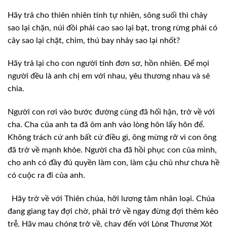
Hãy trả cho
thiên nhiên tính tự nhiên, sông suối thì chảy
sao lại chặn, núi đồi phải cao
sao lại bạt, trong rừng phải có
cây sao lại chặt, chim, thú bay nhảy sao lại nhốt?
Hãy trả lại
cho con người tính đơn sơ, hồn nhiên. Để mọi
người đều là anh chị em với nhau,
yêu thương nhau và sẻ
chia.
Người con rơi
vào bước đường cùng đã hối hận, trở về với
cha. Cha của anh ta đã ôm anh vào
lòng hôn lấy hôn để.
Không trách cứ anh bất cứ điều gì, ông mừng rỡ vì con ông
đã trở về mạnh khỏe. Người cha đã hồi phục con của mình,
cho anh có đầy đủ quyền
làm con, làm cậu chủ như chưa hề
có cuộc ra đi của anh.
Hãy trở về với Thiên chúa, hỡi lương tâm nhân
loại. Chúa
đang giang tay đợi chờ, phải trở về ngay đừng đợi thêm kẻo
trễ. Hãy
mau chóng trở về, chạy đến với Lòng Thương Xót