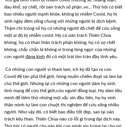
đau khổ, sợ chết, rồi oán trách số phận..vv… Thử hỏi có biết
bao nhiêu
người mạnh khỏe, không bị nhiễm Covid, họ hi
sinh ngày đêm sống chung với những
người bị dịch bệnh.
Thậm chí trong số họ có những người đã chết để cứu sống
một
ai đó bị nhiễm covid. Họ có oán trách Thiên Chúa
không, họ có than thân trách
phận không, họ có sợ chết
không, chắc chắn là không vì trong lòng ngực của những
con người
đáng kính
đó có một trái tim tràn đầy tình yêu.
Có những con người vì tham lam, ích kỷ đã tạo
ra con
Covid để tàn phá thế giới, hòng muốn chiếm đoạt và làm bá
chủ thế giới.
Nhưng lại có những con người dám hy sinh
tính mạng để cứu thế giới,cứu người đồng
loại. Họ dám liều
mình để tiêm thử những mũi vắc xin đầu tiên, họ hy sinh
thân
mình tự làm con chuột thí nghiệm để cứu sống nhiều
người. Như vậy đó, có biết
bao điều tốt đẹp, sao lại oán
trách kêu than. Thiên Chúa nào có lỗi gì trong đại
dịch này.
Thử hỏi có người cha nào khi con mình xin trứng lại cho nó