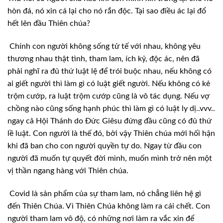
hòn đá, nó
xin cá lại cho nó rắn độc. Tại sao điều ác lại đổ
hết lên đầu Thiên chúa?
Chính con người không sống tử tế với nhau,
không yêu
thương nhau thật tình, tham lam, ích kỷ, độc ác, nên đã
phải nghĩ ra
đủ thứ luật lệ để trói buộc nhau, nếu không có
ai giết người thì làm gì có luật
giết người. Nếu không có kẻ
trộm cướp, ra luật trộm cướp cũng là vô tác dụng. Nếu
vợ
chồng nào cũng sống hạnh phúc thì làm gì có luật ly dị..vvv..
ngay cả Hội
Thánh do Đức Giêsu đứng đầu cũng có đủ thứ
lề luật. Con người là thế đó, bởi vậy
Thiên chúa mới hối hận
khi đã ban cho con người quyền tự do. Ngay từ đầu con
người đã muốn tự quyết đời mình, muốn mình trở nên một
vị thần ngang hàng với
Thiên chúa.
Covid là sản phẩm của sự tham lam, nó chẳng
liên hệ gì
đến Thiên Chúa. Vì Thiên Chúa không làm ra cái chết. Con
người tham
lam vô độ, có những nơi làm ra vắc xin để