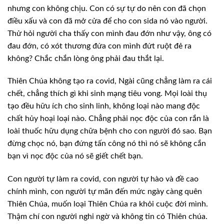
nhưng con không chịu. Con có sự tự do nên con đã chọn
điều xấu và con đã mở cửa để cho con sida nó vào người.
Thử hỏi người cha thấy
con mình đau đớn như vậy, ông có
đau đớn, có xót thương đứa con mình đứt ruột đẻ
ra
không? Chắc chắn lòng ông phải đau thắt lại.
Thiên Chúa
không tạo ra covid, Ngài cũng chẳng làm ra cái
chết, chẳng thích gì khi sinh mạng
tiêu vong. Mọi loài thụ
tạo đều hữu ích cho sinh linh, không loại nào mang độc
chất hủy hoại loại nào. Chẳng phải nọc độc của con rắn là
loài thuốc hữu dụng
chữa bệnh cho con người đó sao. Bạn
đừng chọc nó, bạn đứng tấn công nó thì nó sẽ
không cắn
bạn vì nọc độc của nó sẽ giết chết bạn.
Con người tự
làm ra covid, con người tự hào và đề cao
chính mình, con người tự mãn đến mức
ngày càng quên
Thiên Chúa, muốn loại Thiên Chúa ra khỏi cuộc đời mình.
Thậm chí
con người nghi ngờ và không tin có Thiên chúa.