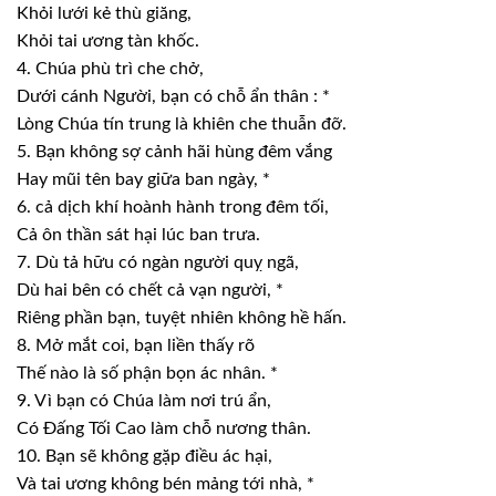
Khỏi lưới kẻ
thù giăng,
Khỏi tai ương
tàn khốc.
4. Chúa phù
trì che chở,
Dưới cánh Người,
bạn có chỗ ẩn thân : *
Lòng Chúa tín
trung là khiên che thuẫn đỡ.
5. Bạn không sợ
cảnh hãi hùng đêm vắng
Hay mũi tên
bay giữa ban ngày, *
6. cả dịch khí
hoành hành trong đêm tối,
Cả ôn thần sát
hại lúc ban trưa.
7. Dù tả hữu
có ngàn người quỵ ngã,
Dù hai bên có
chết cả vạn người, *
Riêng phần bạn,
tuyệt nhiên không hề hấn.
8. Mở mắt coi,
bạn liền thấy rõ
Thế nào là số
phận bọn ác nhân. *
9. Vì bạn có
Chúa làm nơi trú ẩn,
Có Đấng Tối
Cao làm chỗ nương thân.
10. Bạn sẽ
không gặp điều ác hại,
Và tai ương
không bén mảng tới nhà, *