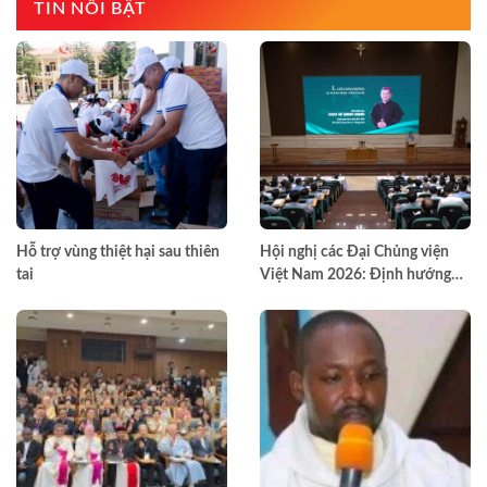
TIN NỔI BẬT
Hỗ trợ vùng thiệt hại sau thiên
Hội nghị các Đại Chủng viện
tai
Việt Nam 2026: Định hướng
đào tạo môn đệ thừa sai