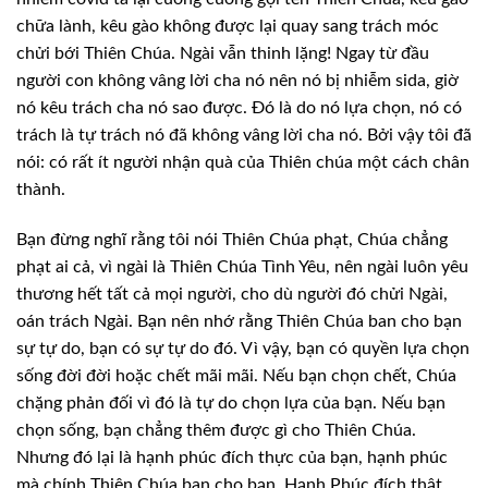
chữa lành, kêu gào không được lại quay sang trách móc
chửi bới Thiên
Chúa. Ngài vẫn thinh lặng! Ngay từ đầu
người con không vâng lời cha nó nên nó bị
nhiễm sida, giờ
nó kêu trách cha nó sao được. Đó là do nó lựa chọn, nó có
trách
là tự trách nó đã không vâng lời cha nó. Bởi vậy tôi đã
nói: có rất ít người nhận
quà của Thiên chúa một cách chân
thành.
Bạn đừng nghĩ
rằng tôi nói Thiên Chúa phạt, Chúa chẳng
phạt ai cả, vì ngài là Thiên Chúa Tình
Yêu, nên ngài luôn yêu
thương hết tất cả mọi người, cho dù người đó chửi Ngài,
oán trách Ngài. Bạn nên nhớ rằng Thiên Chúa ban cho bạn
sự tự do, bạn có sự tự
do đó. Vì vậy, bạn có quyền lựa chọn
sống đời đời hoặc chết mãi mãi. Nếu bạn chọn
chết, Chúa
chặng phản đối vì đó là tự do chọn lựa của bạn. Nếu bạn
chọn sống, bạn
chẳng thêm được gì cho Thiên Chúa.
Nhưng đó lại là hạnh phúc đích thực của bạn,
hạnh phúc
mà chính Thiên Chúa ban cho bạn. Hạnh Phúc đích thật