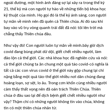
ngoài đường, một hình ảnh đáng sợ lại xảy ra trong thế kỷ
21, thế kỷ mà con người tự hào về những tiến bộ khoa học
kỹ thuật của mình. Họ
gọi đó là thế kỷ ánh sáng, con người
tự mãn về mình nên đã quên cả Thiên chúa.
Ai đó sau khi
bay vào vũ trụ vòng quanh trái đất đã nói: tôi lên trời mà
chẳng
thấy Thiên chúa đâu.
Như vậy đó!
Con người luôn tự mãn về mình.bây giờ dịch
covid đang bùng phát dữ dội, giết chết
nhiều người, làm
đảo lộn cả thế giới. Các nhà khoa học đã nghiên cứu và nói:
cả
thế giới chúng ta ăn chung một quả táo covid-có nghĩa là
tất cả các con virus
covid ở thế giới này gộp chung lại chỉ
nặng bằng một quả táo-thế giới nhiều nơi
dân chúng đang
hoảng loạn, sợ sệt, lo âu. Trong cơn khốn cùng nhiều người
cảm
thấy thất vọng nên đã oán trách Thiên Chúa. Thiên
chúa ở đâu sao lại để dịch bệnh
giết chết nhiều người như
vậy? Thậm chí có những người không tin vào chúa,
không
tin có một thiên chúa nhân từ.