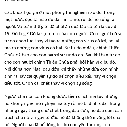
Các khoa học
gia ở một phòng thí nghiệm nào đó, trong
một nước độc tài nào đó đã làm ra nó,
rồi để nó sống ra
ngoài. Và toàn thế giới đã phải ăn quả táo có tên là covid
19. Đó là gì? Đó là sự tự do của con người. Con người có sự
tự do chọn lựa thay
vì tạo ra những con virus có lợi, họ lại
tạo ra những con virus có hại. Sư tự
do ở đâu, chính Thiên
Chúa đã ban cho con người sự tự do đó. Sau khi ban tự do
cho con người chính Thiên Chúa phải hối hận vì điều đó.
Nói đúng hơn Ngài đau đớn
khi thấy những đứa con mình
sinh ra, lấy cái quyền tự do để chọn điều xấu hay
vì chọn
điều tốt. Chọn cái chết thay vì chọn sự sống.
Người cha nói:
con không được tiêm chích ma túy nhưng
nó không nghe, nó nghiện ma túy rồi nó bị
dính sida. Trong
những ngày tháng chờ chết trong đau đớn, nó đâu dám oán
trách
cha nó vì ngay từ đầu nó đã không thèm vâng lời cha
nó. Người cha đã hết lòng
lo cho con yêu thương con