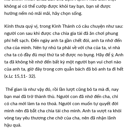
không ai có thể
cướp được khỏi tay bạn, bạn sẽ được
hưởng nếm nó mãi mãi, hãy chọn sống.
Kính thưa quý
vị, trong Kinh Thánh có câu chuyện như sau:
người con sau khi được cha chia gia
tài đã ăn chơi phung
phí hết sạch. Đến ngày anh ta gần chết đói, anh ta nhớ đến
cha của mình. Nên tự nhủ ta phải về với cha của ta, vì nhà
cha ta có đầy đủ mọi
thứ ta sẽ được no bụng. Hãy để ý, Anh
ta đã không hề nhớ đến bất kỳ một người bạn
vui chơi nào
của anh ta, giờ đây trong cơn quẫn bách đã bỏ anh ta đi hết
(x.Lc
15,11- 32).
Thế gian là như vậy đó, rồi lần lượt cũng bỏ
ta mà đi, nay
bạn mai đã trở thành thù. Người con đã nhớ đến cha, chỉ
có cha mới
làm ta no thoả. Người con muốn tự quyết đời
mình nên đã bắt cha chia tài cho
mình. Anh ta vượt ra khỏi
vòng tay yêu thương che chở của cha, nên đã nhận lãnh
hậu quả.