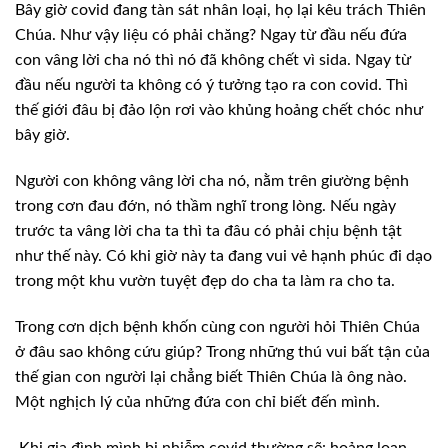
Bây giờ covid đang tàn sát nhân
loại, họ lại kêu trách Thiên
Chúa. Như vậy liệu có phải chăng? Ngay từ đầu nếu
đứa
con vâng lời cha nó thì nó đã không chết vì sida. Ngay từ
đầu nếu người ta
không có ý tưởng tạo ra con covid. Thì
thế giới đâu bị đảo lộn rơi vào khủng hoảng
chết chóc như
bây giờ.
Người con
không vâng lời cha nó, nằm trên giường bệnh
trong cơn đau đớn, nó thầm nghĩ
trong lòng. Nếu ngày
trước ta vâng lời cha ta thì ta đâu có phải chịu bệnh tật
như thế này. Có khi giờ này ta đang vui vẻ hạnh phúc đi dạo
trong một khu vườn
tuyệt đẹp do cha ta làm ra cho ta.
Trong cơn dịch
bệnh khốn cùng con người hỏi Thiên Chúa
ở đâu sao không cứu giúp? Trong những
thú vui bất tận của
thế gian con người lại chẳng biết Thiên Chúa là ông nào.
Một
nghịch lý của những đứa con chỉ biết đến mình.
Khi gia đình mình bị nhiễm covid thường sẽ: hoảng
loạn,