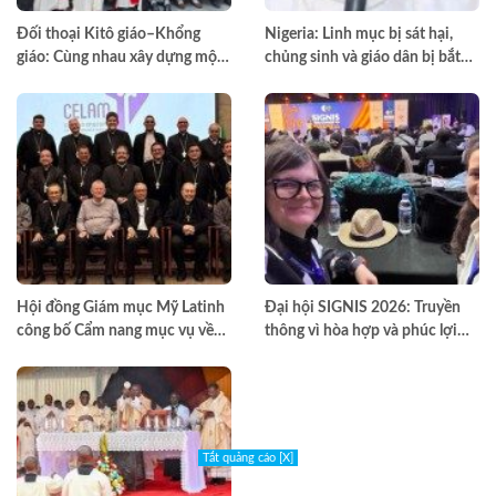
Đối thoại Kitô giáo–Khổng
Nigeria: Linh mục bị sát hại,
giáo: Cùng nhau xây dựng một
chủng sinh và giáo dân bị bắt
thế giới hài hòa hơn
cóc
Hội đồng Giám mục Mỹ Latinh
Đại hội SIGNIS 2026: Truyền
công bố Cẩm nang mục vụ về
thông vì hòa hợp và phúc lợi
nghiện ngập
môi trường
Tắt quảng cáo [X]