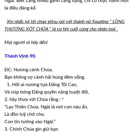
Ngài.
Biết càng nhiều gánh càng nặng, chỉ có thực hành mới
là điều đáng kể.
Xin nhắc
lại lời chúa giêsu nói với thánh nữ Faustina “ LÒNG
THƯƠNG XÓT CHÚA “
là cơ hội cuối cùng cho nhân loại .
Mọi người ơi
hãy đến!
Thánh Vịnh 90.
ĐC: Nương cánh
Chúa,
Bạn không sợ cảnh
hãi hùng đêm vắng.
1. Hỡi ai nương tựa Đấng Tối Cao,
Và núp bóng Đấng
quyền năng tuyệt đối,
2. hãy thưa với
Chúa rằng : *
“Lạy Thiên
Chúa, Ngài là nơi con náu ẩn,
Là đồn luỹ chở
che,
Con tin tưởng
vào Ngài.”
3. Chính Chúa
gìn giữ bạn