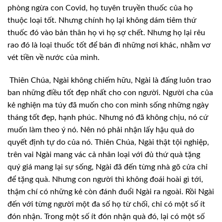
phòng ngừa con Covid, họ tuyên truyền
thuốc của họ
thuộc loại tốt. Nhưng chính họ lại không dám tiêm thứ
thuốc đó vào
bản thân họ vì họ sợ chết. Nhưng họ lại rêu
rao đó là loại thuốc tốt để bán đi
những nơi khác, nhằm vơ
vét tiền về nước của mình.
Thiên Chúa, Ngài không chiếm hữu, Ngài là đấng
luôn trao
ban những điều tốt đẹp nhất cho con người. Người cha của
kẻ nghiện ma
túy đã muốn cho con mình sống những ngày
tháng tốt đẹp, hạnh phúc. Nhưng nó đã
không chịu, nó cứ
muốn làm theo ý nó. Nên nó phải nhận lấy hậu quả do
quyết định
tự do của nó. Thiên Chúa, Ngài thật tội nghiệp,
trên vai Ngài mang vác cả nhân
loại với đủ thứ quà tặng
quý giá mang lại sự sống, Ngài đã đến từng nhà gõ cửa
chỉ
để tặng quà. Nhưng con người thì không đoái hoài gì tới,
thậm chí có những
kẻ còn đánh đuổi Ngài ra ngoài. Rồi Ngài
đến với từng người một đa số họ từ chối,
chỉ có một số ít
đón nhận. Trong một số ít đón nhận quà đó, lại có một số