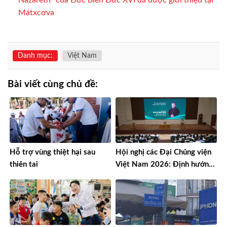
Nazareth” của Đức Biển Đức XVI đã được giới thiệu tại
Mátxcơva
Danh mục:
Việt Nam
Bài viết cùng chủ đề:
Hỗ trợ vùng thiệt hại sau
Hội nghị các Đại Chủng viện
thiên tai
Việt Nam 2026: Định hướng
đào tạo môn đệ thừa sai