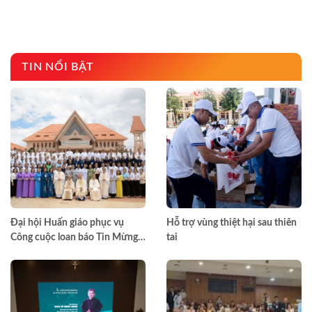
TIN NỔI BẬT
Đại hội Huấn giáo phục vụ
Hỗ trợ vùng thiệt hại sau thiên
Công cuộc loan báo Tin Mừng
tai
toàn quốc lần thứ VII – Khép lại
trong hiệp thông, mở ra một
hướng đi mới cho công cuộc
huấn giáo Việt Nam