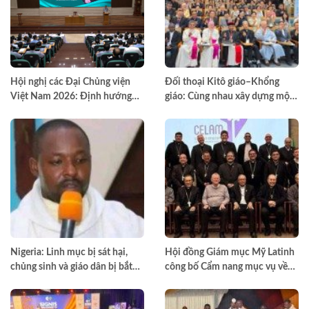
Hội nghị các Đại Chủng viện
Đối thoại Kitô giáo–Khổng
Việt Nam 2026: Định hướng
giáo: Cùng nhau xây dựng một
đào tạo môn đệ thừa sai
thế giới hài hòa hơn
Nigeria: Linh mục bị sát hại,
Hội đồng Giám mục Mỹ Latinh
chủng sinh và giáo dân bị bắt
công bố Cẩm nang mục vụ về
cóc
nghiện ngập