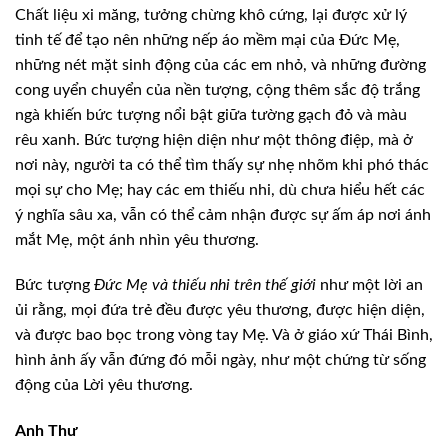
Chất liệu xi măng, tưởng chừng khô cứng, lại được xử lý
tinh tế để tạo nên những nếp áo mềm mại của Đức Mẹ,
những nét mặt sinh động của các em nhỏ, và những đường
cong uyển chuyển của nền tượng, cộng thêm sắc độ trắng
ngà khiến bức tượng nổi bật giữa tường gạch đỏ và màu
rêu xanh. Bức tượng hiện diện như một thông điệp, mà ở
nơi này, người ta có thể tìm thấy sự nhẹ nhõm khi phó thác
mọi sự cho Mẹ; hay các em thiếu nhi, dù chưa hiểu hết các
ý nghĩa sâu xa, vẫn có thể cảm nhận được sự ấm áp nơi ánh
mắt Mẹ, một ánh nhìn yêu thương.
Bức tượng
Đức Mẹ và thiếu nhi trên thế giới
như một lời an
ủi rằng, mọi đứa trẻ đều được yêu thương, được hiện diện,
và được bao bọc trong vòng tay Mẹ. Và ở giáo xứ Thái Bình,
hình ảnh ấy vẫn đứng đó mỗi ngày, như một chứng từ sống
động của Lời yêu thương.
Anh Thư