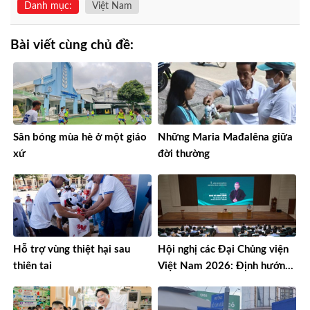
Danh mục:
Việt Nam
Bài viết cùng chủ đề:
Sân bóng mùa hè ở một giáo
Những Maria Mađalêna giữa
xứ
đời thường
Hỗ trợ vùng thiệt hại sau
Hội nghị các Đại Chủng viện
thiên tai
Việt Nam 2026: Định hướng
đào tạo môn đệ thừa sai