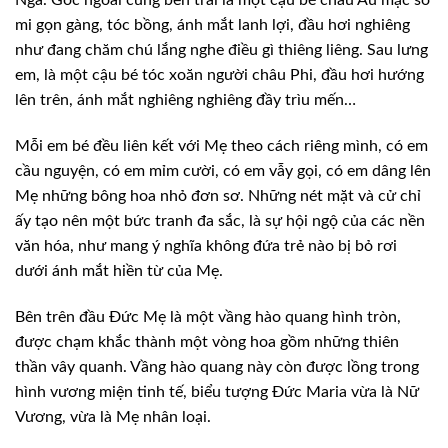
Nga. Góc ngoài cùng bên trái là một cậu bé châu Âu mặc sơ
mi gọn gàng, tóc bồng, ánh mắt lanh lợi, đầu hơi nghiêng
như đang chăm chú lắng nghe điều gì thiêng liêng. Sau lưng
em, là một cậu bé tóc xoăn người châu Phi, đầu hơi hướng
lên trên, ánh mắt nghiêng nghiêng đầy trìu mến…
Mỗi em bé đều liên kết với Mẹ theo cách riêng mình, có em
cầu nguyện, có em mỉm cười, có em vẫy gọi, có em dâng lên
Mẹ những bông hoa nhỏ đơn sơ. Những nét mặt và cử chỉ
ấy tạo nên một bức tranh đa sắc, là sự hội ngộ của các nền
văn hóa, như mang ý nghĩa không đứa trẻ nào bị bỏ rơi
dưới ánh mắt hiền từ của Mẹ.
Bên trên đầu Đức Mẹ là một vầng hào quang hình tròn,
được chạm khắc thành một vòng hoa gồm những thiên
thần vây quanh. Vầng hào quang này còn được lồng trong
hình vương miện tinh tế, biểu tượng Đức Maria vừa là Nữ
Vương, vừa là Mẹ nhân loại.