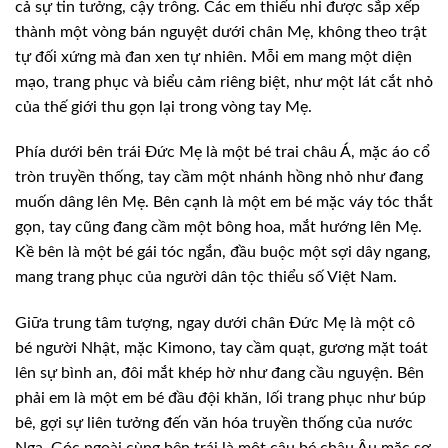
cả sự tin tưởng, cậy trông. Các em thiếu nhi được sắp xếp
thành một vòng bán nguyệt dưới chân Mẹ, không theo trật
tự đối xứng mà đan xen tự nhiên. Mỗi em mang một diện
mạo, trang phục và biểu cảm riêng biệt, như một lát cắt nhỏ
của thế giới thu gọn lại trong vòng tay Mẹ.
Phía dưới bên trái Đức Mẹ là một bé trai châu Á, mặc áo cổ
tròn truyền thống, tay cầm một nhánh hồng nhỏ như đang
muốn dâng lên Mẹ. Bên cạnh là một em bé mặc váy tóc thắt
gọn, tay cũng đang cầm một bông hoa, mắt hướng lên Mẹ.
Kề bên là một bé gái tóc ngắn, đầu buộc một sợi dây ngang,
mang trang phục của người dân tộc thiểu số Việt Nam.
Giữa trung tâm tượng, ngay dưới chân Đức Mẹ là một cô
bé người Nhật, mặc Kimono, tay cầm quạt, gương mặt toát
lên sự bình an, đôi mắt khép hờ như đang cầu nguyện. Bên
phải em là một em bé đầu đội khăn, lối trang phục như búp
bê, gợi sự liên tưởng đến văn hóa truyền thống của nước