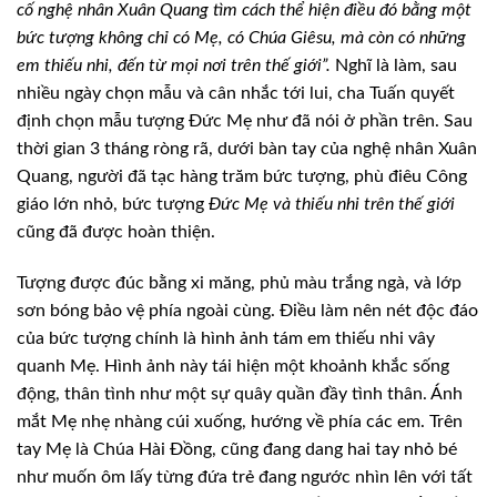
cố nghệ nhân Xuân Quang tìm cách thể hiện điều đó bằng một
bức tượng không chỉ có Mẹ, có Chúa Giêsu, mà còn có những
em thiếu nhi, đến từ mọi nơi trên thế giới”.
Nghĩ là làm, sau
nhiều ngày chọn mẫu và cân nhắc tới lui, cha Tuấn quyết
định chọn mẫu tượng Đức Mẹ như đã nói ở phần trên. Sau
thời gian 3 tháng ròng rã, dưới bàn tay của nghệ nhân Xuân
Quang, người đã tạc hàng trăm bức tượng, phù điêu Công
giáo lớn nhỏ, bức tượng
Đức Mẹ và thiếu nhi trên thế giới
cũng đã được hoàn thiện.
Tượng được đúc bằng xi măng, phủ màu trắng ngà, và lớp
sơn bóng bảo vệ phía ngoài cùng. Điều làm nên nét độc đáo
của bức tượng chính là hình ảnh tám em thiếu nhi vây
quanh Mẹ. Hình ảnh này tái hiện một khoảnh khắc sống
động, thân tình như một sự quây quần đầy tình thân. Ánh
mắt Mẹ nhẹ nhàng cúi xuống, hướng về phía các em. Trên
tay Mẹ là Chúa Hài Đồng, cũng đang dang hai tay nhỏ bé
như muốn ôm lấy từng đứa trẻ đang ngước nhìn lên với tất