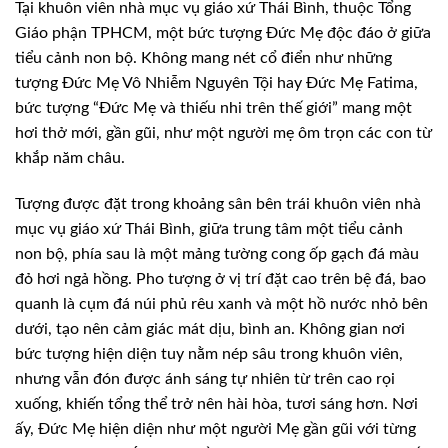
T
ại khuôn viên nhà mục vụ giáo xứ Thái Bình, thuộc Tổng
Giáo phận TPHCM, một bức tượng Đức Mẹ độc đáo ở giữa
tiểu cảnh non bộ. Không mang nét cổ điển như những
tượng Đức Mẹ Vô Nhiễm Nguyên Tội hay Đức Mẹ Fatima,
bức tượng “Đức Mẹ và thiếu nhi trên thế giới” mang một
hơi thở mới, gần gũi, như một người mẹ ôm trọn các con từ
khắp năm châu.
Tượng được đặt trong khoảng sân bên trái khuôn viên nhà
mục vụ giáo xứ Thái Bình, giữa trung tâm một tiểu cảnh
non bộ, phía sau là một mảng tường cong ốp gạch đá màu
đỏ hơi ngả hồng. Pho tượng ở vị trí đặt cao trên bệ đá, bao
quanh là cụm đá núi phủ rêu xanh và một hồ nước nhỏ bên
dưới, tạo nên cảm giác mát dịu, bình an. Không gian nơi
bức tượng hiện diện tuy nằm nép sâu trong khuôn viên,
nhưng vẫn đón được ánh sáng tự nhiên từ trên cao rọi
xuống, khiến tổng thể trở nên hài hòa, tươi sáng hơn. Nơi
ấy, Đức Mẹ hiện diện như một người Mẹ gần gũi với từng