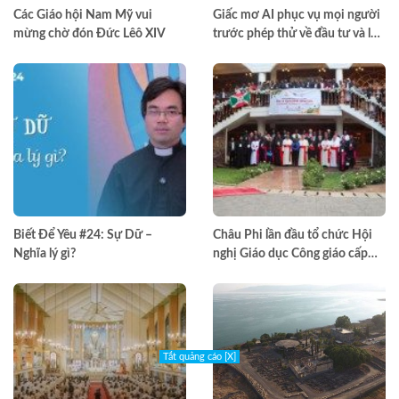
Các Giáo hội Nam Mỹ vui
Giấc mơ AI phục vụ mọi người
mừng chờ đón Đức Lêô XIV
trước phép thử về đầu tư và lợi
nhuận
Biết Để Yêu #24: Sự Dữ –
Châu Phi lần đầu tổ chức Hội
Nghĩa lý gì?
nghị Giáo dục Công giáo cấp
châu lục
Tắt quảng cáo [X]