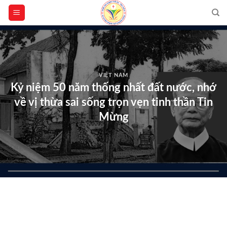
Skip
to
content
VIỆT NAM
Kỷ niệm 50 năm thống nhất đất nước, nhớ
về vị thừa sai sống trọn vẹn tinh thần Tin
Mừng