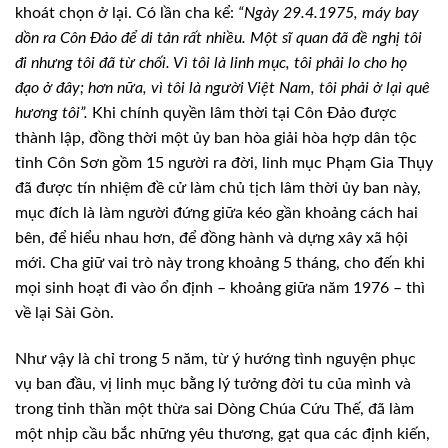
khoát chọn ở lại. Có lần cha kể:
“Ngày 29.4.1975, máy bay
dồn ra Côn Đảo để di tản rất nhiều. Một sĩ quan đã đề nghị tôi
đi nhưng tôi đã từ chối. Vì tôi là linh mục, tôi phải lo cho họ
đạo ở đây; hơn nữa, vì tôi là người Việt Nam, tôi phải ở lại quê
hương tôi”.
Khi chính quyền lâm thời tại Côn Đảo được
thành lập, đồng thời một ủy ban hòa giải hòa hợp dân tộc
tỉnh Côn Sơn gồm 15 người ra đời, linh mục Phạm Gia Thụy
đã được tín nhiệm đề cử làm chủ tịch lâm thời ủy ban này,
mục đích là làm người đứng giữa kéo gần khoảng cách hai
bên, để hiểu nhau hơn, để đồng hành và dựng xây xã hội
mới. Cha giữ vai trò này trong khoảng 5 tháng, cho đến khi
mọi sinh hoạt đi vào ổn định – khoảng giữa năm 1976 – thì
về lại Sài Gòn.
Như vậy là chỉ trong 5 năm, từ ý hướng tình nguyện phục
vụ ban đầu, vị linh mục bằng lý tưởng đời tu của mình và
trong tinh thần một thừa sai Dòng Chúa Cứu Thế, đã làm
một nhịp cầu bắc những yêu thương, gạt qua các định kiến,