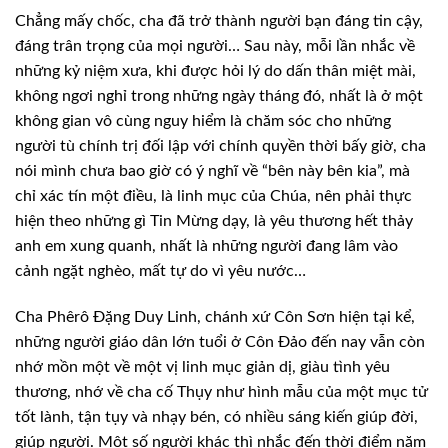
Chẳng mấy chốc, cha đã trở thành người bạn đáng tin cậy,
đáng trân trọng của mọi người… Sau này, mỗi lần nhắc về
những kỷ niệm xưa, khi được hỏi lý do dấn thân miệt mài,
không ngơi nghỉ trong những ngày tháng đó, nhất là ở một
không gian vô cùng nguy hiểm là chăm sóc cho những
người tù chính trị đối lập với chính quyền thời bấy giờ, cha
nói mình chưa bao giờ có ý nghĩ về “bên này bên kia”, mà
chỉ xác tín một điều, là linh mục của Chúa, nên phải thực
hiện theo những gì Tin Mừng dạy, là yêu thương hết thảy
anh em xung quanh, nhất là những người đang lâm vào
cảnh ngặt nghèo, mất tự do vì yêu nước…
Cha Phêrô Đặng Duy Linh, chánh xứ Côn Sơn hiện tại kể,
những người giáo dân lớn tuổi ở Côn Đảo đến nay vẫn còn
nhớ mồn một về một vị linh mục giản dị, giàu tình yêu
thương, nhớ về cha cố Thụy như hình mẫu của một mục tử
tốt lành, tận tụy và nhạy bén, có nhiều sáng kiến giúp đời,
giúp người. Một số người khác thì nhắc đến thời điểm năm