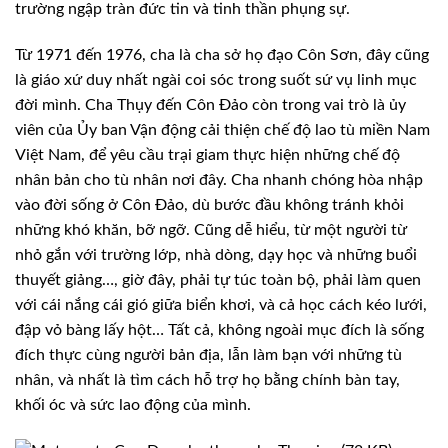
trường ngập tràn đức tin và tinh thần phụng sự.
Từ 1971 đến 1976, cha là cha sở họ đạo Côn Sơn, đây cũng
là giáo xứ duy nhất ngài coi sóc trong suốt sứ vụ linh mục
đời mình. Cha Thụy đến Côn Đảo còn trong vai trò là ủy
viên của Ủy ban Vận động cải thiện chế độ lao tù miền Nam
Việt Nam, để yêu cầu trại giam thực hiện những chế độ
nhân bản cho tù nhân nơi đây. Cha nhanh chóng hòa nhập
vào đời sống ở Côn Đảo, dù bước đầu không tránh khỏi
những khó khăn, bỡ ngỡ. Cũng dễ hiểu, từ một người từ
nhỏ gắn với trường lớp, nhà dòng, dạy học và những buổi
thuyết giảng…, giờ đây, phải tự túc toàn bộ, phải làm quen
với cái nắng cái gió giữa biển khơi, và cả học cách kéo lưới,
đập vỏ bàng lấy hột… Tất cả, không ngoài mục đích là sống
đích thực cùng người bản địa, lẫn làm bạn với những tù
nhân, và nhất là tìm cách hỗ trợ họ bằng chính bàn tay,
khối óc và sức lao động của mình.