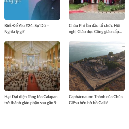
Biết Để Yêu #24: Sự Dữ –
Châu Phi lần đầu tổ chức Hội
Nghĩa lý gì?
nghị Giáo dục Công giáo cấp
châu lục
Hạt Đại diện Tông tòa Calapan
Caphácnaum: Thành của Chúa
trở thành giáo phận sau gần 90
Giêsu bên bờ hồ Galilê
năm truyền giáo