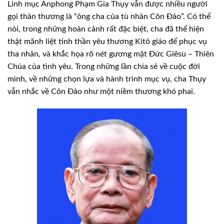
Linh mục Anphong Phạm Gia Thụy vẫn được nhiều người
gọi thân thương là “ông cha của tù nhân Côn Ðảo”. Có thể
nói, trong những hoàn cảnh rất đặc biệt, cha đã thể hiện
thật mãnh liệt tinh thần yêu thương Kitô giáo để phục vụ
tha nhân, và khắc họa rõ nét gương mặt Ðức Giêsu – Thiên
Chúa của tình yêu. Trong những lần chia sẻ về cuộc đời
mình, về những chọn lựa và hành trình mục vụ, cha Thụy
vẫn nhắc về Côn Đảo như một niềm thương khó phai.