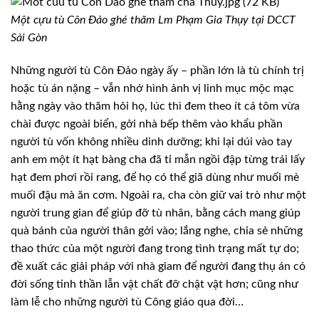
Một cựu tù Côn Đảo ghé thăm Lm Phạm Gia Thụy tại DCCT
Sài Gòn
Những người tù Côn Đảo ngày ấy – phần lớn là tù chính trị
hoặc tù án nặng – vẫn nhớ hình ảnh vị linh mục mộc mạc
hằng ngày vào thăm hỏi họ, lúc thì đem theo ít cá tôm vừa
chài được ngoài biển, gởi nhà bếp thêm vào khẩu phần
người tù vốn không nhiều dinh dưỡng; khi lại dúi vào tay
anh em một ít hạt bàng cha đã tỉ mẫn ngồi đập từng trái lấy
hạt đem phơi rồi rang, để họ có thể giã dùng như muối mè
muối đậu mà ăn cơm. Ngoài ra, cha còn giữ vai trò như một
người trung gian để giúp đỡ tù nhân, bằng cách mang giúp
quà bánh của người thân gởi vào; lắng nghe, chia sẻ những
thao thức của một người đang trong tình trạng mất tự do;
đề xuất các giải pháp với nhà giam để người đang thụ án có
đời sống tinh thần lẫn vật chất đỡ chật vật hơn; cũng như
làm lễ cho những người tù Công giáo qua đời…