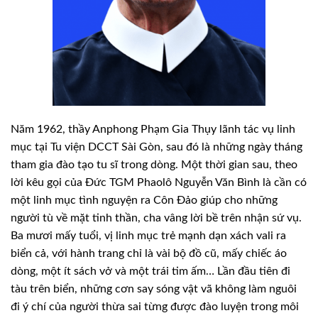
Năm 1962, thầy Anphong Phạm Gia Thụy lãnh tác vụ linh
mục tại Tu viện DCCT Sài Gòn, sau đó là những ngày tháng
tham gia đào tạo tu sĩ trong dòng. Một thời gian sau, theo
lời kêu gọi của Đức TGM Phaolô Nguyễn Văn Bình là cần có
một linh mục tình nguyện ra Côn Đảo giúp cho những
người tù về mặt tinh thần, cha vâng lời bề trên nhận sứ vụ.
Ba mươi mấy tuổi, vị linh mục trẻ mạnh dạn xách vali ra
biển cả, với hành trang chỉ là vài bộ đồ cũ, mấy chiếc áo
dòng, một ít sách vở và một trái tim ấm… Lần đầu tiên đi
tàu trên biển, những cơn say sóng vật vã không làm nguôi
đi ý chí của người thừa sai từng được đào luyện trong môi