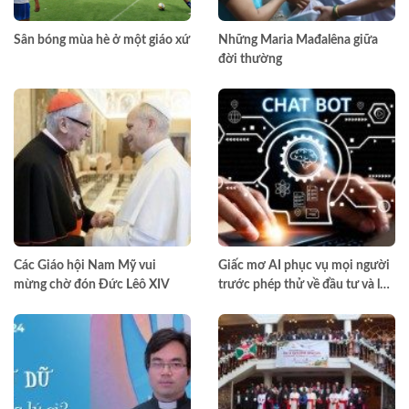
Sân bóng mùa hè ở một giáo xứ
Những Maria Mađalêna giữa
đời thường
Các Giáo hội Nam Mỹ vui
Giấc mơ AI phục vụ mọi người
mừng chờ đón Đức Lêô XIV
trước phép thử về đầu tư và lợi
nhuận