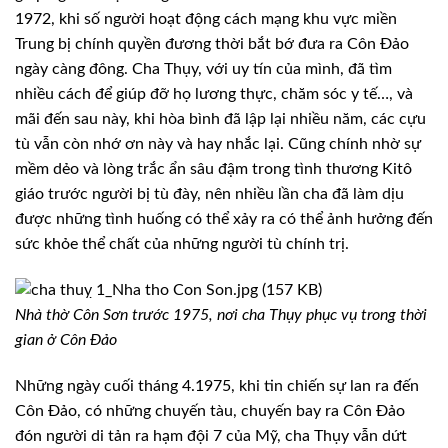
1972, khi số người hoạt động cách mạng khu vực miền
Trung bị chính quyền đương thời bắt bớ đưa ra Côn Đảo
ngày càng đông. Cha Thụy, với uy tín của mình, đã tìm
nhiều cách để giúp đỡ họ lương thực, chăm sóc y tế…, và
mãi đến sau này, khi hòa bình đã lập lại nhiều năm, các cựu
tù vẫn còn nhớ ơn này và hay nhắc lại. Cũng chính nhờ sự
mềm dẻo và lòng trắc ẩn sâu đậm trong tình thương Kitô
giáo trước người bị tù đày, nên nhiều lần cha đã làm dịu
được những tình huống có thể xảy ra có thể ảnh hưởng đến
sức khỏe thể chất của những người tù chính trị.
Nhà thờ Côn Sơn trước 1975, nơi cha Thụy phục vụ trong thời
gian ở Côn Đảo
Những ngày cuối tháng 4.1975, khi tin chiến sự lan ra đến
Côn Đảo, có những chuyến tàu, chuyến bay ra Côn Đảo
đón người di tản ra hạm đội 7 của Mỹ, cha Thụy vẫn dứt